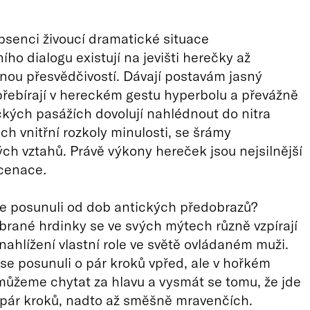
senci živoucí dramatické situace
ního dialogu existují na jevišti herečky až
lnou přesvědčivostí. Dávají postavám jasný
přebírají v hereckém gestu hyperbolu a převážně
kých pasážích dovolují nahlédnout do nitra
ich vnitřní rozkoly minulosti, se šrámy
ých vztahů. Právě výkony hereček jsou nejsilnější
scenace
.
e posunuli od dob antických předobrazů?
brané hrdinky se ve svých mýtech různě vzpírají
nahlížení vlastní role ve světě ovládaném muži.
se posunuli o pár kroků vpřed, ale v hořkém
ůžeme chytat za hlavu a vysmát se tomu, že jde
 pár kroků, nadto až směšně mravenčích.