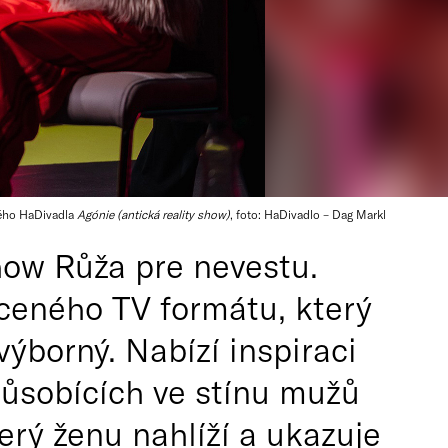
kého HaDivadla
Agónie (antická reality show)
, foto: HaDivadlo – Dag Markl
how Růža pre nevestu.
ceného TV formátu, který
výborný. Nabízí inspiraci
působících ve stínu mužů
erý ženu nahlíží a ukazuje