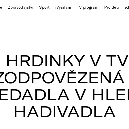
ze
Zpravodajství
Sport
iVysílání
TV program
Pro děti
e
 HRDINKY V TV
ZODPOVĚZENÁ
EDADLA V HLE
HADIVADLA