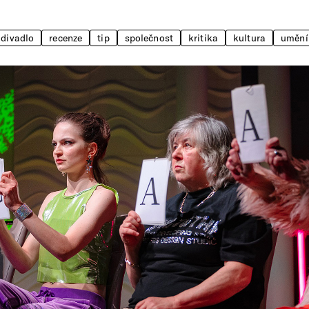
divadlo
recenze
tip
společnost
kritika
kultura
umění