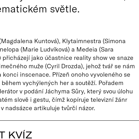
ematickém světle.
(Magdalena Kuntová), Klytaimnestra (Simona
nelopa (Marie Ludvíková) a Medeia (Sara
 přicházejí jako účastnice reality show ve snaze
jimečného muže (Cyril Drozda), jehož tvář se nám
a konci inscenace. Přízeň onoho vyvoleného se
at během vychýlených her a soutěží. Pořadem
erátor v podání Jáchyma Sůry, který svou úlohu
atém slově i gestu, čímž kopíruje televizní žánr
v nadsázce artikuluje tvůrčí názor.
T KVÍZ