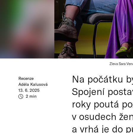
Zleva Sara Ve
Na počátku by
Recenze
Adéla Kalusová
Spojení posta
13. 6. 2025
2 min
roky poutá poz
v osudech žen
a vrhá je do 