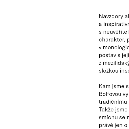
Navzdory ab
a inspirativ
s neuvěřite
charakter, 
v monologic
postav s jej
z mezilidsk
složkou in
Kam jsme s
Bolfovou vy
tradičnímu 
Takže jsme 
smíchu se m
právě jen o