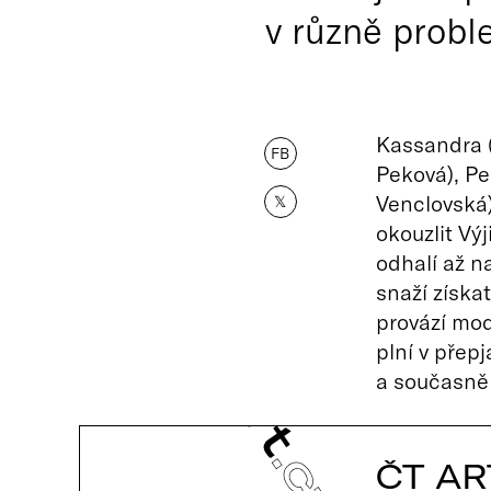
v různě probl
Kassandra 
FB
Peková), Pe
Venclovská)
𝕏
okouzlit Vý
odhalí až n
snaží získ
provází mod
plní v přepj
a současně 
ČT AR