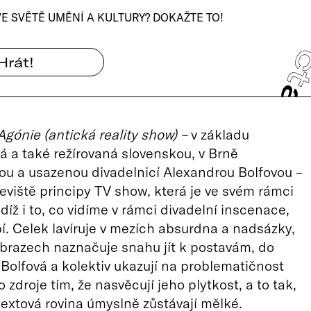
VE SVĚTĚ UMĚNÍ A KULTURY? DOKAŽTE TO!
Hrát!
Agónie (antická reality show) –
v základu
 a také režírovaná slovenskou, v Brně
u a usazenou divadelnicí Alexandrou Bolfovou –
jeviště principy TV show, která je ve svém rámci
díž i to, co vidíme v rámci divadelní inscenace,
í. Celek lavíruje v mezích absurdna a nadsázky,
obrazech naznačuje snahu jít k postavám, do
. Bolfová a kolektiv ukazují na problematičnost
 zdroje tím, že nasvěcují jeho plytkost, a to tak,
textová rovina úmyslně zůstávají mělké.