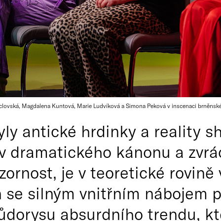
nclovská, Magdalena Kuntová, Marie Ludvíková a Simona Peková v inscenaci brněns
ly antické hrdinky a reality s
v dramatického kánonu a zvrá
ornost, je v teoretické rovině 
 se silným vnitřním nábojem 
půdorysu absurdního trendu, kt