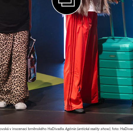
lovská v inscenaci brněnského HaDivadla
Agónie (antická reality show)
, foto: HaDiva