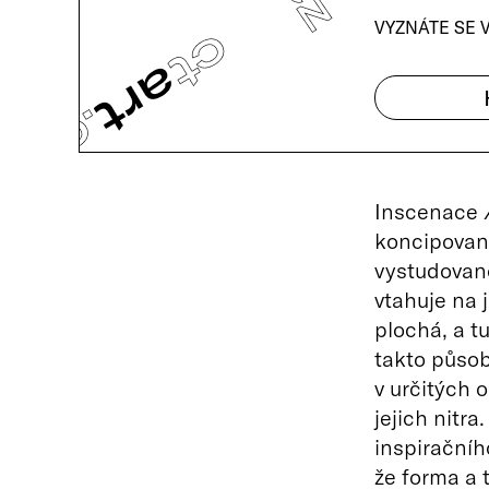
VYZNÁTE SE 
Inscenace
koncipovaná
vystudovano
vtahuje na 
plochá, a tu
takto působ
v určitých 
jejich nitra
inspiračního
že forma a 