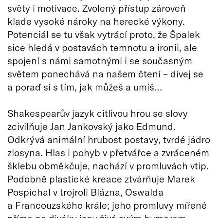
světy i motivace. Zvolený přístup zároveň
klade vysoké nároky na herecké výkony.
Potenciál se tu však vytrácí proto, že Špalek
sice hledá v postavách temnotu a ironii, ale
spojení s námi samotnými i se současným
světem ponechává na našem čtení – dívej se
a poraď si s tím, jak můžeš a umíš…
Shakespearův jazyk citlivou hrou se slovy
zcivilňuje Jan Jankovský jako Edmund.
Odkrývá animální hrubost postavy, tvrdé jádro
zlosyna. Hlas i pohyb v přetvářce a zvráceném
šklebu obměkčuje, nachází v promluvách vtip.
Podobně plastické kreace ztvárňuje Marek
Pospíchal v trojroli Blázna, Oswalda
a Francouzského krále; jeho promluvy mířené
přímo na diváky jsou živé svým humorem.