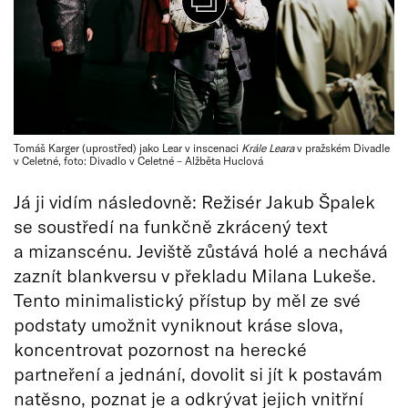
Tomáš Karger (uprostřed) jako Lear v inscenaci
Krále Leara
v pražském Divadle
v Celetné, foto: Divadlo v Celetné – Alžběta Huclová
Já ji vidím následovně: Režisér Jakub Špalek
se soustředí na funkčně zkrácený text
a mizanscénu. Jeviště zůstává holé a nechává
zaznít blankversu v překladu Milana Lukeše.
Tento minimalistický přístup by měl ze své
podstaty umožnit vyniknout kráse slova,
koncentrovat pozornost na herecké
partneření a jednání, dovolit si jít k postavám
natěsno, poznat je a odkrývat jejich vnitřní