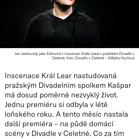
Jan Jankovský jako Edmund v inscenaci
Krále Leara
v pražském Divadle v
Celetné, foto: Divadlo v Celetné – Alžběta Huclová
Inscenace Král Lear nastudovaná
pražským Divadelním spolkem Kašpar
má dosud poměrně nezvyklý život.
Jednu premiéru si odbyla v létě
loňského roku. A tento měsíc nastala
další premiéra – na půdě domácí
scény v Divadle v Celetné. Co za tím