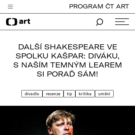
PROGRAM ČT ART
Česká televize
Zpravodajství
Sport
DALŠÍ SHAKESPEARE VE
iVysílání
SPOLKU KAŠPAR: DIVÁKU,
S NAŠÍM TEMNÝM LEAREM
TV program
SI PORAĎ SÁM!
Pro děti
edu
divadlo
recenze
tip
kritika
umění
Vše o ČT