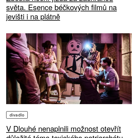
světa. Esence béčkových filmů na
jevišti i na plátně
divadlo
V Dlouhé nenaplnili možnost otevřít
důležité téma toxického patriarchátu