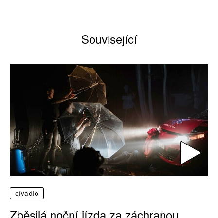
Související
divadlo
Zběsilá noční jízda za záchranou