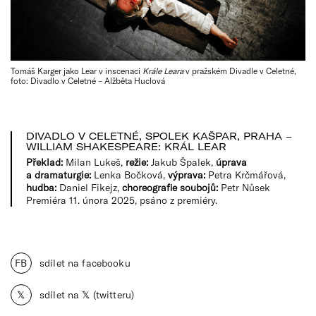
Tomáš Karger jako Lear v inscenaci
Krále Leara
v pražském Divadle v Celetné,
foto: Divadlo v Celetné – Alžběta Huclová
DIVADLO V CELETNÉ, SPOLEK KAŠPAR, PRAHA –
WILLIAM SHAKESPEARE: KRÁL LEAR
Překlad:
Milan Lukeš,
režie:
Jakub Špalek,
úprava
a dramaturgie:
Lenka Bočková,
výprava:
Petra Krčmářová,
hudba:
Daniel Fikejz,
choreografie soubojů:
Petr Nůsek
Premiéra 11. února 2025, psáno z premiéry.
FB
sdílet na facebooku
𝕏
sdílet na 𝕏 (twitteru)