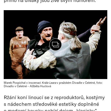
Marek Pospíchal v inscenaci
Krále Leara
v pražském Divadle v Celetné, foto:
Divadlo v Celetné – Alžběta Huclová
Ržání koní linoucí se z reproduktorů, kostýmy
s nádechem středověké estetiky doplněné
o moderní kousky nabízí dojem „klasicky”