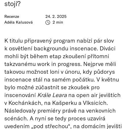
stojí?
Recenze
24. 2. 2025
Adéla Kalusová
2 min
K titulu připravený program nabízí pár slov
k osvětlení backgroundu inscenace. Diváci
mohli být během etap zkoušení přítomni
takzvanému work in progress. Nejprve měli
takovou možnost loni v únoru, kdy půdorys
inscenace stál na samém počátku. V květnu
bylo možné zúčastnit se zkoušek pro
inscenování
Krále Leara
na open air jevištích
v Kochánkách, na Kašperku a Vlksicích.
Následovaly premiéry právě na venkovních
scénách. A nyní se tedy proces uzavírá
uvedením „pod střechou“, na domácím jevišti