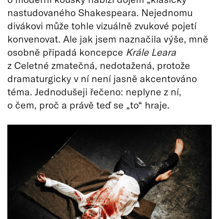
nastudovaného Shakespeara. Nejednomu
divákovi může tohle vizuálně zvukové pojetí
konvenovat. Ale jak jsem naznačila výše, mně
osobně připadá koncepce
Krále Leara
z Celetné zmatečná, nedotažená, protože
dramaturgicky v ní není jasně akcentováno
téma. Jednodušeji řečeno: neplyne z ní,
o čem, proč a právě teď se „to“ hraje.