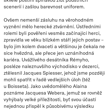
scenerií i zašlou barevnost uniforem.
Ovšem nemenší zásluhu na věrohodném
vyznění mělo herecké ztvárnění. Ústředními
rolemi byli pověřeni vesměs začínající herci,
zpravidla ve věku blízkém stáří jejich postav –
bylo jim kolem dvaceti a většinou je čekala ne
sice hvězdná, ale přece jen uznáníhodná
kariéra. Uvážlivého desátníka Rémyho,
posléze naleznuvšího východisko v dezerci,
ztělesnil Jacques Spiesser, jehož jsme později
mohli spatřit v řadě vedlejších úloh (též
u Boisseta). Jako uvědomělého Alaina
poznáme Jacquesa Webera, jemuž se rovněž
vyhýbaly velké příležitosti, byť svou účastí
nejednou přispěl k působivému výsledku