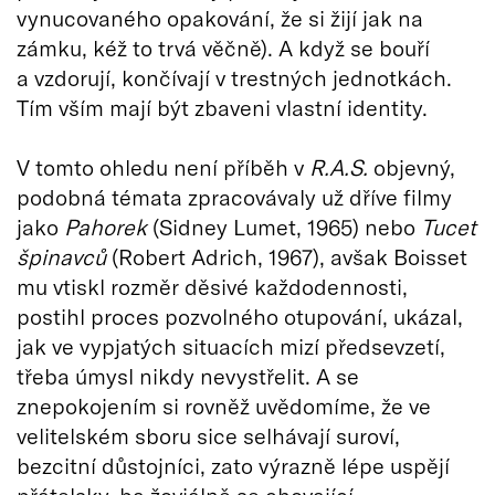
vynucovaného opakování, že si žijí jak na
zámku, kéž to trvá věčně). A když se bouří
a vzdorují, končívají v trestných jednotkách.
Tím vším mají být zbaveni vlastní identity.
V tomto ohledu není příběh v
R.A.S.
objevný,
podobná témata zpracovávaly už dříve filmy
jako
Pahorek
(Sidney Lumet, 1965) nebo
Tucet
špinavců
(Robert Adrich, 1967), avšak Boisset
mu vtiskl rozměr děsivé každodennosti,
postihl proces pozvolného otupování, ukázal,
jak ve vypjatých situacích mizí předsevzetí,
třeba úmysl nikdy nevystřelit. A se
znepokojením si rovněž uvědomíme, že ve
velitelském sboru sice selhávají suroví,
bezcitní důstojníci, zato výrazně lépe uspějí