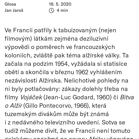
Glosa
16. 5. 2020
Jan Jaroš
4 min
Ve Francii patřily k tabuizovaným (nejen
filmovým) látkám zejména deziluzivní
výpovědi o poměrech ve francouzských
koloniích, zvláště pak téma alžírské války. Ta
začala na podzim 1954, vyžádala si statisíce
obětí a skončila v březnu 1962 vyhlášením
nezávislosti Alžírska. Nelichotivé pohledy na
ni byly potlačovány: zákazy dolehly třeba na
filmy
Vojáček
(Jean-Luc Godard, 1960) či
Bitva
o Alžír
(Gillo Pontecorvo, 1966), která
tuzemským divákům může být známá
i z nedávného televizního uvedení. Sotva se
tudíž můžeme divit, že ve Francii není tomuto
galskému angažmá na severu Afriky věnována