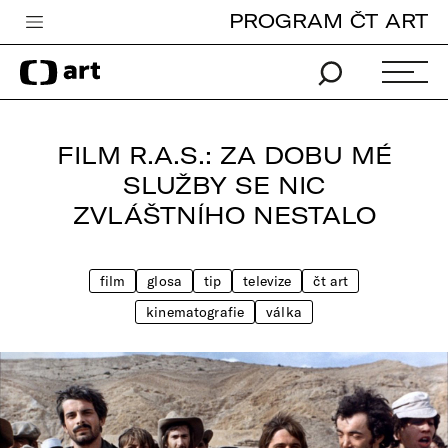
PROGRAM ČT ART
Česká televize
Zpravodajství
Sport
FILM R.A.S.: ZA DOBU MÉ
iVysílání
SLUŽBY SE NIC
ZVLÁŠTNÍHO NESTALO
TV program
Pro děti
film
glosa
tip
televize
čt art
edu
kinematografie
válka
Vše o ČT