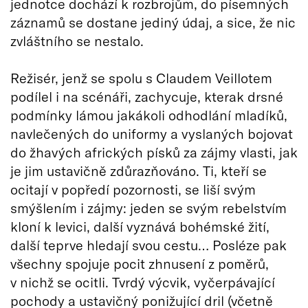
jednotce dochází k rozbrojům, do písemných
záznamů se dostane jediný údaj, a sice, že nic
zvláštního se nestalo.
Režisér, jenž se spolu s Claudem Veillotem
podílel i na scénáři, zachycuje, kterak drsné
podmínky lámou jakákoli odhodlání mladíků,
navlečených do uniformy a vyslaných bojovat
do žhavých afrických písků za zájmy vlasti, jak
je jim ustavičně zdůrazňováno. Ti, kteří se
ocitají v popředí pozornosti, se liší svým
smýšlením i zájmy: jeden se svým rebelstvím
kloní k levici, další vyznává bohémské žití,
další teprve hledají svou cestu… Posléze pak
všechny spojuje pocit zhnusení z poměrů,
v nichž se ocitli. Tvrdý výcvik, vyčerpávající
pochody a ustavičný ponižující dril (včetně