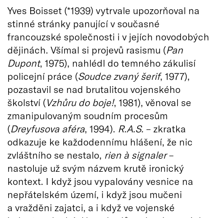
Yves Boisset (*1939) vytrvale upozorňoval na
stinné stránky panující v současné
francouzské společnosti i v jejích novodobých
dějinách. Všímal si projevů rasismu (
Pan
Dupont
, 1975), nahlédl do temného zákulisí
policejní práce (
Soudce zvaný šerif
, 1977),
pozastavil se nad brutalitou vojenského
školství (
Vzhůru do boje!
, 1981), věnoval se
zmanipulovaným soudním procesům
(
Dreyfusova aféra
, 1994).
R.A.S.
– zkratka
odkazuje ke každodennímu hlášení, že nic
zvláštního se nestalo,
rien
à signaler
–
nastoluje už svým názvem krutě ironický
kontext. I když jsou vypalovány vesnice na
nepřátelském území, i když jsou mučeni
a vražděni zajatci, a i když ve vojenské