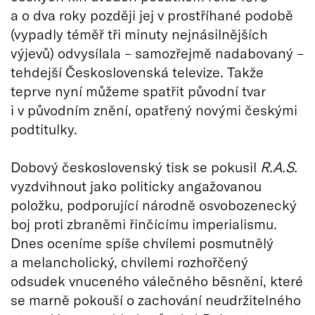
a o dva roky později jej v prostříhané podobě
(vypadly téměř tři minuty nejnásilnějších
výjevů) odvysílala – samozřejmě nadabovaný –
tehdejší Československá televize. Takže
teprve nyní můžeme spatřit původní tvar
i v původním znění, opatřený novými českými
podtitulky.
Dobový československý tisk se pokusil
R.A.S.
vyzdvihnout jako politicky angažovanou
položku, podporující národně osvobozenecký
boj proti zbraněmi řinčícímu imperialismu.
Dnes oceníme spíše chvílemi posmutnělý
a melancholický, chvílemi rozhořčený
odsudek vnuceného válečného běsnění, které
se marně pokouší o zachování neudržitelného