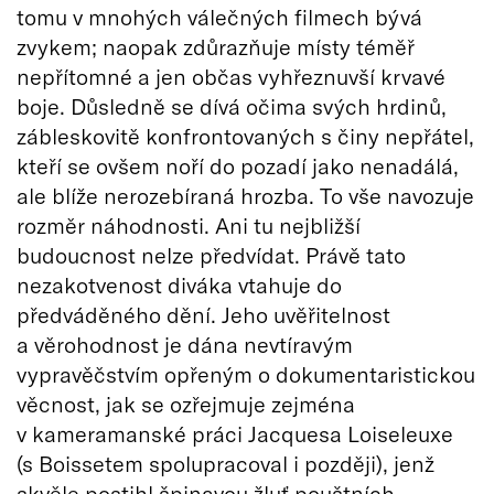
tomu v mnohých válečných filmech bývá
zvykem; naopak zdůrazňuje místy téměř
nepřítomné a jen občas vyhřeznuvší krvavé
boje. Důsledně se dívá očima svých hrdinů,
zábleskovitě konfrontovaných s činy nepřátel,
kteří se ovšem noří do pozadí jako nenadálá,
ale blíže nerozebíraná hrozba. To vše navozuje
rozměr náhodnosti. Ani tu nejbližší
budoucnost nelze předvídat. Právě tato
nezakotvenost diváka vtahuje do
předváděného dění. Jeho uvěřitelnost
a věrohodnost je dána nevtíravým
vypravěčstvím opřeným o dokumentaristickou
věcnost, jak se ozřejmuje zejména
v kameramanské práci Jacquesa Loiseleuxe
(s Boissetem spolupracoval i později), jenž
skvěle postihl špinavou žluť pouštních