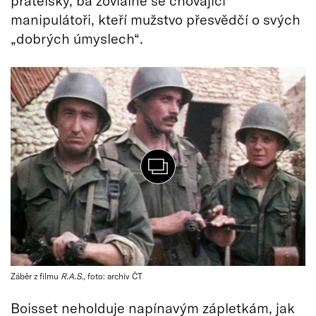
přátelsky, ba žoviálně se chovající
manipulátoři, kteří mužstvo přesvědčí o svých
„dobrých úmyslech“.
Záběr z filmu
R.A.S.
, foto: archiv ČT
Boisset neholduje napínavým zápletkám, jak