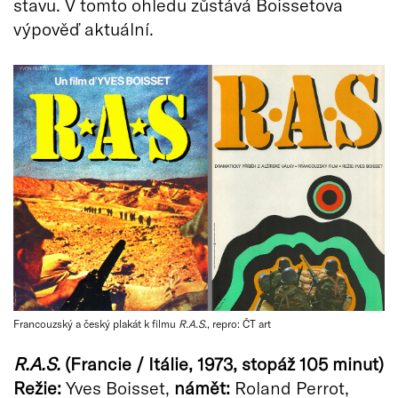
stavu. V tomto ohledu zůstává Boissetova
výpověď aktuální.
Francouzský a český plakát k filmu
R.A.S.
, repro: ČT art
R.A.S.
(Francie / Itálie, 1973, stopáž 105 minut)
Režie:
Yves Boisset,
námět:
Roland Perrot,