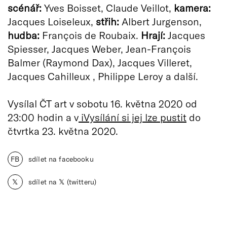
scénář:
Yves Boisset, Claude Veillot,
kamera:
Jacques Loiseleux,
střih:
Albert Jurgenson,
hudba:
François de Roubaix.
Hrají:
Jacques
Spiesser, Jacques Weber, Jean-François
Balmer (Raymond Dax), Jacques Villeret,
Jacques Cahilleux , Philippe Leroy a další.
Vysílal ČT art v sobotu 16. května 2020 od
23:00 hodin a v
iVysílání si jej lze pustit
do
čtvrtka 23. května 2020.
FB
sdílet na facebooku
𝕏
sdílet na 𝕏 (twitteru)