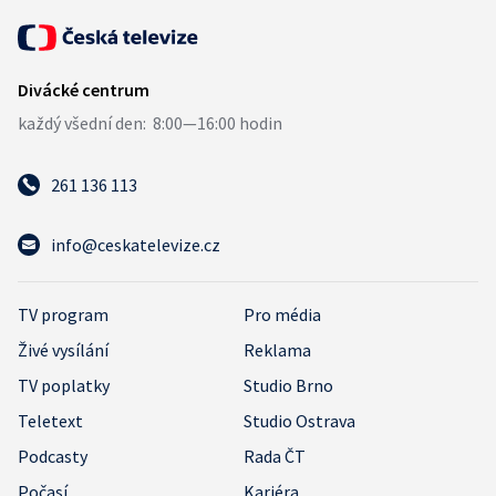
261 136 113
info@ceskatelevize.cz
TV program
Pro média
Živé vysílání
Reklama
TV poplatky
Studio Brno
Teletext
Studio Ostrava
Podcasty
Rada ČT
Počasí
Kariéra