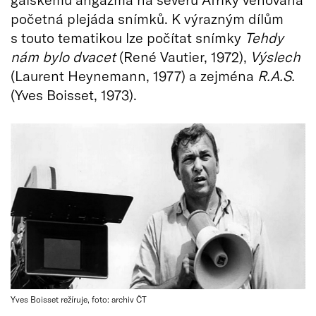
početná plejáda snímků. K výrazným dílům
s touto tematikou lze počítat snímky
Tehdy
nám bylo dvacet
(René Vautier, 1972),
V
ýslech
(Laurent Heynemann, 1977) a zejména
R.A.S.
(Yves Boisset, 1973).
Yves Boisset režíruje, foto: archiv ČT