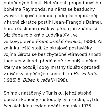
natáčených filmů. Netečnosti propadnuvšího
bohéma Raymonda, na němž se bezduchý
výcvik i bojové operace podepíší nejhrůzněji,
v hutné zkratce postihl Jean-François Balmer,
herec českému divákovi přece jen známější
(viz třeba role krále Ludvíka XVI. ve
velkovýpravné
Francouzské revoluci
, 1989). Za
zmínku ještě stojí, že okrajové postavičky
vojína Girota se bez zbytečné vtíravosti zhostil
Jacques Villeret, předčasně zesnulý umělec,
který se později coby mrštný tlouštík prosadil
v divácky úspěšných komediích
Bezva finta
(1985) či
Blbec k večeři
(1998).
Snímek natáčený v Tunisku, jehož strohé
pouštní končiny zastoupily ty alžírské, byl do
českých kin uveden počátkem roku 1975