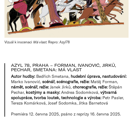
Vizuál k inscenaci
Má vlast
. Repro: Azyl78
AZYL 78, PRAHA – FORMAN, IVANOVIĆ, JIRKŮ,
PECHAR, SMETANA: MÁ VLAST
Autor hudby:
Bedřich Smetana,
hudební úprava, nastudování:
Marko Ivanović,
scénář, scénografie, režie:
Matěj Forman,
námět, scénář, režie:
Janek Jirků,
choreografie, režie:
Štěpán
Pechar,
kostýmy a masky:
Andrea Sodomková,
výtvarná
spolupráce, tvorba loutek, technologie a výroba:
Petr Pasler,
Tereza Komárková, Josef Sodomka, Jitka Barnetová
Premiéra 12. června 2025, psáno z reprízy 16. června 2025.