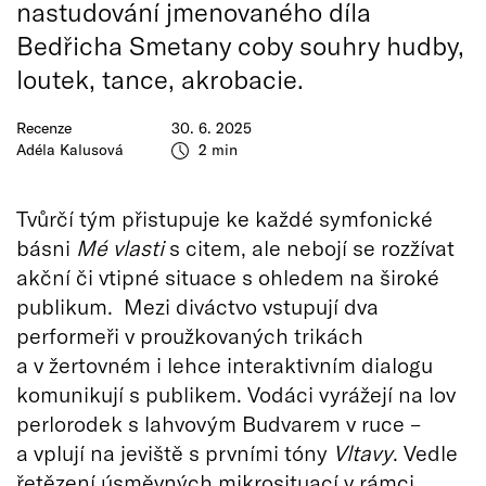
nastudování jmenovaného díla
Bedřicha Smetany coby souhry hudby,
loutek, tance, akrobacie.
Recenze
30. 6. 2025
Adéla Kalusová
2 min
Tvůrčí tým přistupuje ke každé symfonické
básni
Mé vlasti
s citem, ale nebojí se rozžívat
akční či vtipné situace s ohledem na široké
publikum. Mezi diváctvo vstupují dva
performeři v proužkovaných trikách
a v žertovném i lehce interaktivním dialogu
komunikují s publikem. Vodáci vyrážejí na lov
perlorodek s lahvovým Budvarem v ruce –
a vplují na jeviště s prvními tóny
Vltavy
. Vedle
řetězení úsměvných mikrosituací v rámci