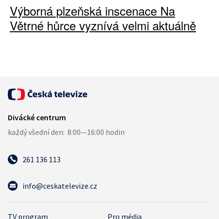
Výborná plzeňská inscenace Na
Větrné hůrce vyznívá velmi aktuálně
261 136 113
info@ceskatelevize.cz
TV program
Pro média