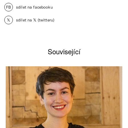
FB
sdílet na facebooku
𝕏
sdílet na 𝕏 (twitteru)
Související