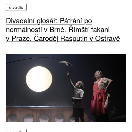
divadlo
Divadelní glosář: Pátrání po
normálnosti v Brně. Římští fakani
v Praze. Čaroděj Rasputin v Ostravě