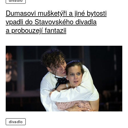
divadlo
Dumasovi mušketýři a jiné bytosti
vpadli do Stavovského divadla
a probouzejí fantazii
divadlo