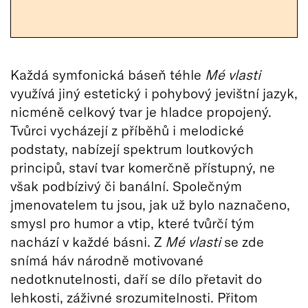
Každá symfonická báseň téhle
Mé vlasti
využívá jiný estetický i pohybový jevištní jazyk,
nicméně celkový tvar je hladce propojený.
Tvůrci vycházejí z příběhů i melodické
podstaty, nabízejí spektrum loutkových
principů, staví tvar komerčně přístupný, ne
však podbízivý či banální. Společným
jmenovatelem tu jsou, jak už bylo naznačeno,
smysl pro humor a vtip, které tvůrčí tým
nachází v každé básni. Z
Mé vlasti
se zde
snímá háv národně motivované
nedotknutelnosti, daří se dílo přetavit do
lehkosti, záživné srozumitelnosti. Přitom