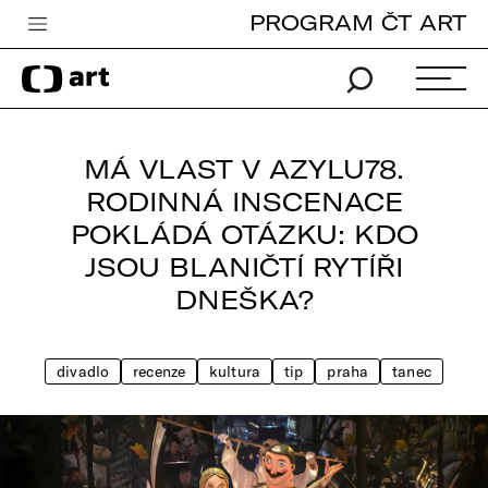
PROGRAM ČT ART
Česká televize
Zpravodajství
Sport
MÁ VLAST V AZYLU78.
iVysílání
RODINNÁ INSCENACE
POKLÁDÁ OTÁZKU: KDO
TV program
JSOU BLANIČTÍ RYTÍŘI
Pro děti
DNEŠKA?
edu
Vše o ČT
divadlo
recenze
kultura
tip
praha
tanec