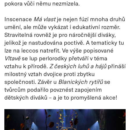
pokora vůči němu nezmizela.
Inscenace
Má vlast
je nejen fúzí mnoha druhů
umění, ale může vykázat i edukativní rozměr.
Stravitelná rovněž je pro náročnější diváky,
jelikož je nastudována poctivě. A tematicky tu
lze na leccos natrefit. Ve výše popisované
Vltavě
se lup perlorodky přetváří v téma
vztahu k přírodě.
Z českých luhů a hájů
přináší
milostný vztah dvojice proti zbytku
společnosti. Závěr u
Blanických rytířů
se
tvůrcům podařilo povznést zapojením
dětských diváků – a je to promyšlená akce!