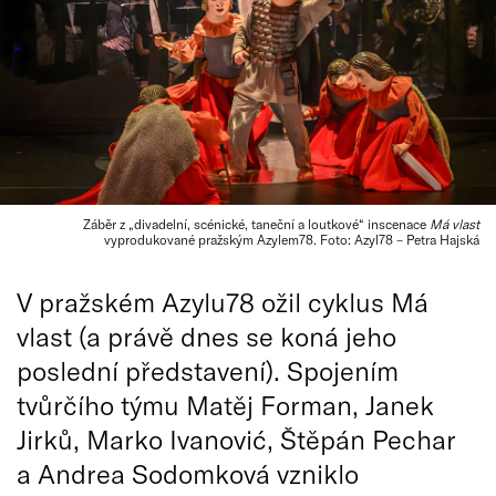
Záběr z „divadelní, scénické, taneční a loutkové“ inscenace
Má vlast
vyprodukované pražským Azylem78. Foto: Azyl78 – Petra Hajská
V pražském Azylu78 ožil cyklus Má
vlast (a právě dnes se koná jeho
poslední představení). Spojením
tvůrčího týmu Matěj Forman, Janek
Jirků, Marko Ivanović, Štěpán Pechar
a Andrea Sodomková vzniklo