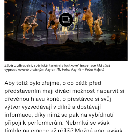
Záběr z „divadelní, scénické, taneční a loutkové“ inscenace
Má vlast
vyprodukované pražským Azylem78. Foto: Azyl78 – Petra Hajská
Aby totiž bylo zřejmé, o co běží: před
představením mají diváci možnost nabarvit si
dřevěnou hlavu koně, o přestávce si svůj
výtvor vyzvedávají v dílně a dostávají
informace, díky nimž se pak na vybídnutí
připojí k performerům. Nebrnká se však
tímhle na emoce až příliš? Možná ano, avšak