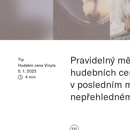
Pravidelný mě
Tip
Hudební cena Vinyla
hudebních cen
5. 1. 2023
4 min
v posledním m
nepřehledném 
FB