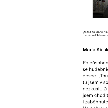
Obal alba Marie Ki
Štěpánka Bláhovcov
Marie Kies
Po působení
se hudebnic
desce. „Touh
tu jsem v s
nezkusit. Z
jsem chodit
i zaběhnuté