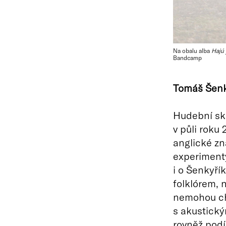
Na obalu alba
Hajú
Bandcamp
Tomáš Šenk
Hudební skl
v půli roku
anglické zn
experimenty
i o Šenkyří
folklórem, 
nemohou chy
s akustický
rovněž podí