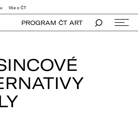
du
Vše o ČT
PROGRAM ČT ART
SINCOVÉ
ERNATIVY
LY