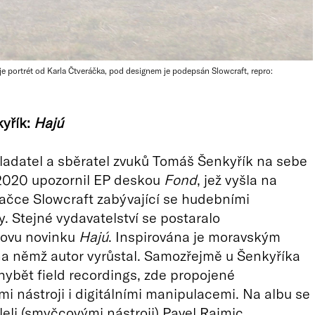
je portrét od Karla Čtveráčka, pod designem je podepsán Slowcraft, repro:
yřík:
Hajú
adatel a sběratel zvuků Tomáš Šenkyřík na sebe
 2020 upozornil EP deskou
Fond
, jež vyšla na
ačce Slowcraft zabývající se hudebními
. Stejné vydavatelství se postaralo
kovu novinku
Hajú
. Inspirována je moravským
na němž autor vyrůstal. Samozřejmě u Šenkyříka
bět field recordings, zde propojené
mi nástroji i digitálními manipulacemi. Na albu se
leli (smyčcovými nástroji) Pavel Rajmic