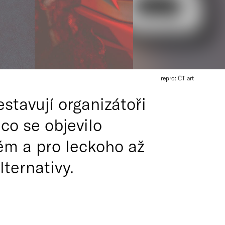
repro: ČT art
stavují organizátoři
co se objevilo
ém a pro leckoho až
ternativy.