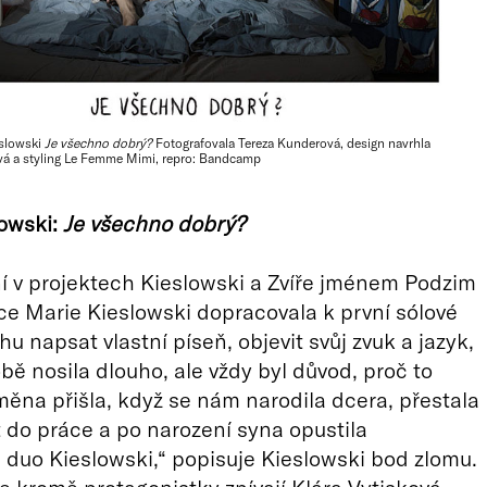
eslowski
Je všechno dobrý?
Fotografovala Tereza Kunderová, design navrhla
á a styling Le Femme Mimi, repro: Bandcamp
lowski:
Je všechno dobrý?
 v projektech Kieslowski a Zvíře jménem Podzim
e Marie Kieslowski dopracovala k první sólové
u napsat vlastní píseň, objevit svůj zvuk a jazyk,
obě nosila dlouho, ale vždy byl důvod, proč to
měna přišla, když se nám narodila dcera, přestala
 do práce a po narození syna opustila
 duo Kieslowski,“ popisuje Kieslowski bod zlomu.