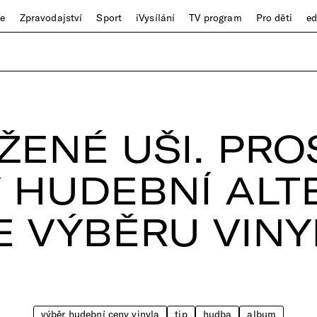
ze
Zpravodajství
Sport
iVysílání
TV program
Pro děti
e
ŽENÉ UŠI. PRO
 HUDEBNÍ ALT
E VÝBĚRU VINY
výběr hudební ceny vinyla
tip
hudba
album