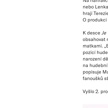
Na nahrávce
nebo Lenka 
hrají Terez
O produkci 
K desce
Je
obsahovat r
matkami. „B
pozicí hude
narození dět
na hudební 
popisuje Ma
fanoušků sb
Vyšlo 2. pr