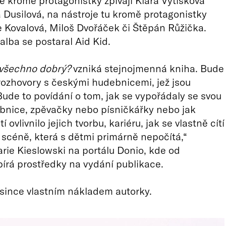
 kromě protagonistky zpívají Klára Vytisková
Dusilová, na nástroje tu kromě protagonistky
ie Kovalová, Miloš Dvořáček či Štěpán Růžička.
alba se postaral Aid Kid.
 všechno dobrý?
vzniká stejnojmenná kniha. Bude
ozhovory s českými hudebnicemi, jež jsou
ude to povídání o tom, jak se vypořádaly se svou
bnice, zpěvačky nebo písničkářky nebo jak
í ovlivnilo jejich tvorbu, kariéru, jak se vlastně cítí
scéně, která s dětmi primárně nepočítá,“
rie Kieslowski na portálu Donio, kde od
írá prostředky na vydání publikace.
osince vlastním nákladem autorky.