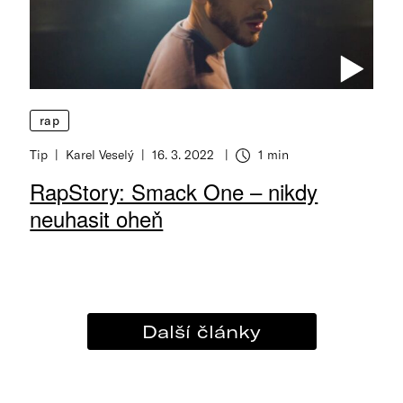
rap
Tip
Karel Veselý
16. 3. 2022
1 min
RapStory: Smack One – nikdy
neuhasit oheň
Další články