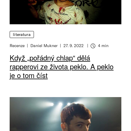
literatura
Recenze
Daniel Mukner
27. 9. 2022
4 min
Když „pořádný chlap“ dělá
rapperovi ze života peklo. A peklo
je o tom číst