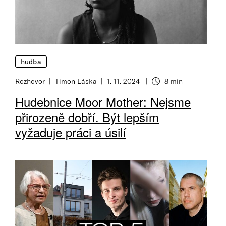
hudba
Rozhovor
Timon Láska
1. 11. 2024
8 min
Doba čtení
Hudebnice Moor Mother: Nejsme
přirozeně dobří. Být lepším
vyžaduje práci a úsilí