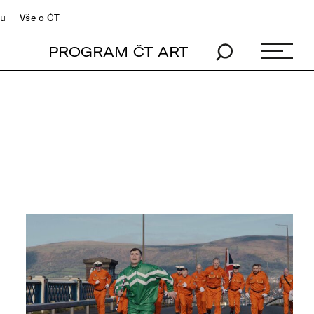
du
Vše o ČT
PROGRAM ČT ART