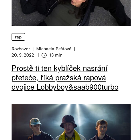
rap
Rozhovor
Michaela Peštová
20. 9. 2022
13 min
Prostě ti ten kyblíček nasrání
přeteče, říká pražská rapová
dvojice Lobbyboy&saab900turbo