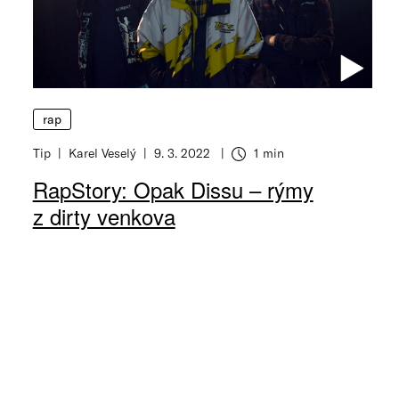
rap
Tip
Karel Veselý
9. 3. 2022
1 min
RapStory: Opak Dissu – rýmy
z dirty venkova