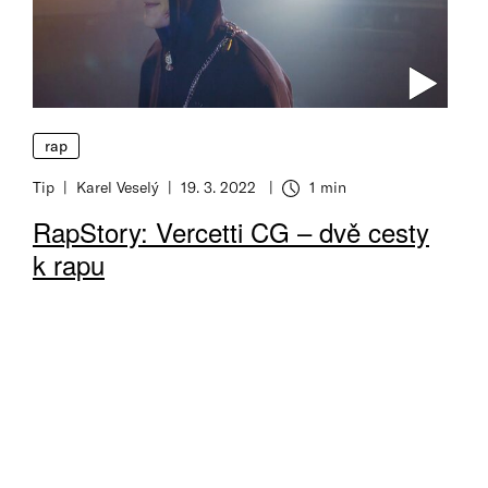
rap
Tip
Karel Veselý
19. 3. 2022
1 min
Doba čtení
RapStory: Vercetti CG – dvě cesty
k rapu