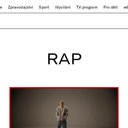
ze
Zpravodajství
Sport
iVysílání
TV program
Pro děti
e
RAP