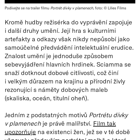
Podívejte se na trailer filmu
Portrét dívky v plamenech
, foto: © Lilies Films
Kromě hudby režisérka do vyprávění zapojuje
i další druhy umění. Její hra s kulturními
artefakty a odkazy však nikdy nepůsobí jako
samoúčelné předvádění intelektuální erudice.
Znalost umění je jednoduše způsobem
sebevyjádření hlavních hrdinek. Sciamma se
snaží dotknout dobové citlivosti, což činí
i velkým důrazem na krajinu a přírodní živly
rezonující s náměty dobových maleb
(skaliska, oceán, titulní oheň).
Jedním z podstatných motivů
Portrétu dívky
v plamenech
je právě malířství.
Film tak
upozorňuje
na existenci žen, jež se v té době
věnovaly především portrétní malbě a které