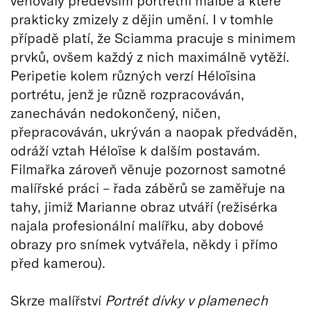
prakticky zmizely z dějin umění. I v tomhle
případě platí, že Sciamma pracuje s minimem
prvků, ovšem každý z nich maximálně vytěží.
Peripetie kolem různých verzí Héloïsina
portrétu, jenž je různě rozpracováván,
zanecháván nedokončený, ničen,
přepracováván, ukrýván a naopak předváděn,
odráží vztah Héloïse k dalším postavám.
Filmařka zároveň věnuje pozornost samotné
malířské práci – řada záběrů se zaměřuje na
tahy, jimiž Marianne obraz utváří (režisérka
najala profesionální malířku, aby dobové
obrazy pro snímek vytvářela, někdy i přímo
před kamerou).
Skrze malířství
Portrét dívky v plamenech