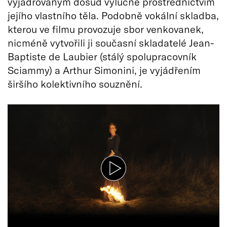
vyjadřovaným dosud výlučně prostřednictvím
jejího vlastního těla. Podobně vokální skladba,
kterou ve filmu provozuje sbor venkovanek,
nicméně vytvořili ji současní skladatelé Jean-
Baptiste de Laubier (stálý spolupracovník
Sciammy) a Arthur Simonini, je vyjádřením
širšího kolektivního souznění.