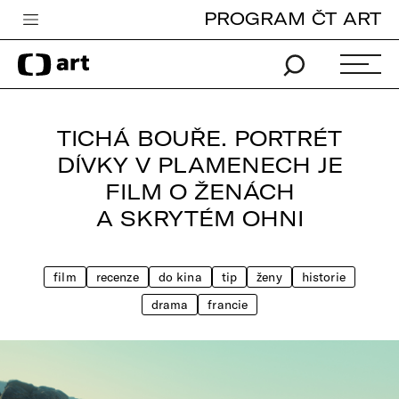
PROGRAM ČT ART
Česká televize
Zpravodajství
Sport
TICHÁ BOUŘE. PORTRÉT
iVysílání
DÍVKY V PLAMENECH JE
FILM O ŽENÁCH
TV program
A SKRYTÉM OHNI
Pro děti
edu
film
recenze
do kina
tip
ženy
historie
Vše o ČT
drama
francie