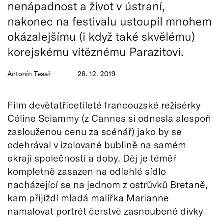
nenápadnost a život v ústraní,
nakonec na festivalu ustoupil mnohem
okázalejšímu (i když také skvělému)
korejskému vítěznému Parazitovi.
Antonín Tesař
26. 12. 2019
Film devětatřicetileté francouzské režisérky
Céline Sciammy (z Cannes si odnesla alespoň
zaslouženou cenu za scénář) jako by se
odehrával v izolované bublině na samém
okraji společnosti a doby. Děj je téměř
kompletně zasazen na odlehlé sídlo
nacházející se na jednom z ostrůvků Bretaně,
kam přijíždí mladá malířka Marianne
namalovat portrét čerstvě zasnoubené dívky