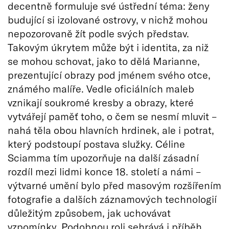
decentně formuluje své ústřední téma: ženy
budující si izolované ostrovy, v nichž mohou
nepozorovaně žít podle svých představ.
Takovým úkrytem může být i identita, za niž
se mohou schovat, jako to dělá Marianne,
prezentující obrazy pod jménem svého otce,
známého malíře. Vedle oficiálních maleb
vznikají soukromé kresby a obrazy, které
vytvářejí paměť toho, o čem se nesmí mluvit –
nahá těla obou hlavních hrdinek, ale i potrat,
který podstoupí postava služky. Céline
Sciamma tím upozorňuje na další zásadní
rozdíl mezi lidmi konce 18. století a námi –
výtvarné umění bylo před masovým rozšířením
fotografie a dalších záznamových technologií
důležitým způsobem, jak uchovávat
vzpomínky. Podobnou roli sehrává i příběh