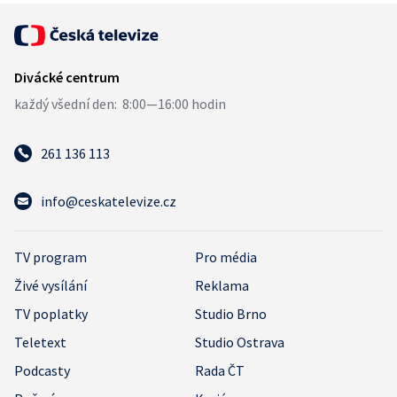
261 136 113
info@ceskatelevize.cz
TV program
Pro média
Živé vysílání
Reklama
TV poplatky
Studio Brno
Teletext
Studio Ostrava
Podcasty
Rada ČT