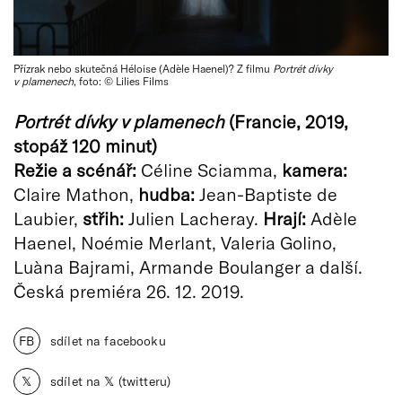
Přízrak nebo skutečná Héloise (Adèle Haenel)? Z filmu
Portrét dívky
v plamenech
, foto: © Lilies Films
Portrét dívky v plamenech
(Francie, 2019,
stopáž 120 minut)
Režie a scénář:
Céline Sciamma,
kamera:
Claire Mathon,
hudba:
Jean-Baptiste de
Laubier,
střih:
Julien Lacheray.
Hrají:
Adèle
Haenel, Noémie Merlant, Valeria Golino,
Luàna Bajrami, Armande Boulanger a další.
Česká premiéra 26. 12. 2019.
FB
sdílet na facebooku
𝕏
sdílet na 𝕏 (twitteru)