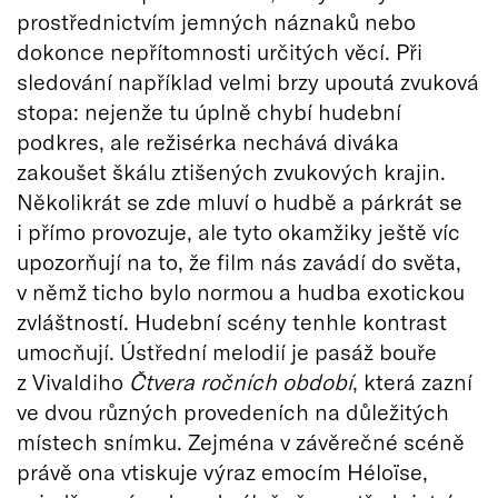
prostřednictvím jemných náznaků nebo
dokonce nepřítomnosti určitých věcí. Při
sledování například velmi brzy upoutá zvuková
stopa: nejenže tu úplně chybí hudební
podkres, ale režisérka nechává diváka
zakoušet škálu ztišených zvukových krajin.
Několikrát se zde mluví o hudbě a párkrát se
i přímo provozuje, ale tyto okamžiky ještě víc
upozorňují na to, že film nás zavádí do světa,
v němž ticho bylo normou a hudba exotickou
zvláštností. Hudební scény tenhle kontrast
umocňují. Ústřední melodií je pasáž bouře
z Vivaldiho
Čtvera ročních období
, která zazní
ve dvou různých provedeních na důležitých
místech snímku. Zejména v závěrečné scéně
právě ona vtiskuje výraz emocím Héloïse,