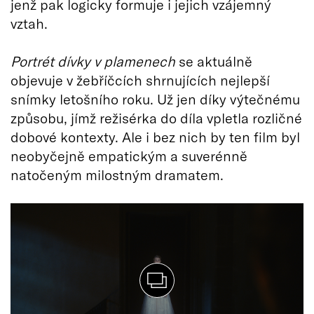
jenž pak logicky formuje i jejich vzájemný
vztah.
Portrét dívky v plamenech
se aktuálně
objevuje v žebříčcích shrnujících nejlepší
snímky letošního roku. Už jen díky výtečnému
způsobu, jímž režisérka do díla vpletla rozličné
dobové kontexty. Ale i bez nich by ten film byl
neobyčejně empatickým a suverénně
natočeným milostným dramatem.