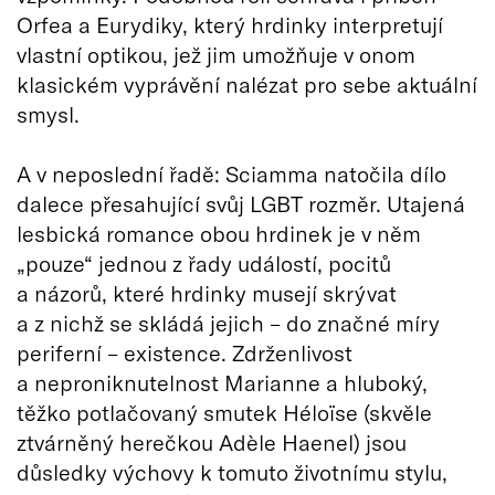
Orfea a Eurydiky, který hrdinky interpretují
vlastní optikou, jež jim umožňuje v onom
klasickém vyprávění nalézat pro sebe aktuální
smysl.
A v neposlední řadě: Sciamma natočila dílo
dalece přesahující svůj LGBT rozměr. Utajená
lesbická romance obou hrdinek je v něm
„pouze“ jednou z řady událostí, pocitů
a názorů, které hrdinky musejí skrývat
a z nichž se skládá jejich – do značné míry
periferní – existence. Zdrženlivost
a neproniknutelnost Marianne a hluboký,
těžko potlačovaný smutek Héloïse (skvěle
ztvárněný herečkou Adèle Haenel) jsou
důsledky výchovy k tomuto životnímu stylu,