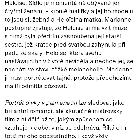
Héloïse. Sídlo je momentálně obývané jen
čtyřmi ženami – kromě malířky a jejího modelu
to jsou služebná a Héloïsina matka. Marianne
postupně zjišťuje, že Héloïse si má vzít muže,
s nímž byla předtím zasnoubená její starší
sestra, jež krátce před svatbou zahynula při
pádu ze skály. Héloïse, která svého
nastávajícího v životě neviděla a nechce jej, se
nachází ve stavu těžké melancholie. Marianne
ji musí portrétovat tajně, protože předchozímu
malíři odmítla pózovat.
Portrét dívky v plamenech
lze sledovat jako
brilantní romanci, ale skutečně mistrovský
film z ní dělá až to, jakým způsobem se
vztahuje k době, v níž se odehrává. Říká o ní
totiž mnoho podstatného, i když vždy