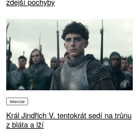
zdejší pochyby
televize
Král Jindřich V. tentokrát sedí na trůnu
z bláta a lží