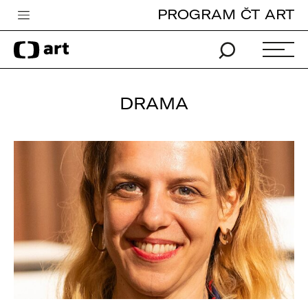
PROGRAM ČT ART
Česká televize
Zpravodajství
Sport
DRAMA
iVysílání
TV program
Pro děti
edu
Vše o ČT