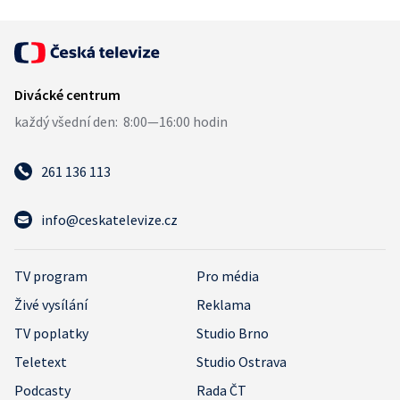
261 136 113
info@ceskatelevize.cz
TV program
Pro média
Živé vysílání
Reklama
TV poplatky
Studio Brno
Teletext
Studio Ostrava
Podcasty
Rada ČT