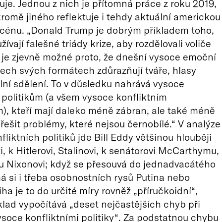
riuje. Jednou z nich je přítomná práce z roku 2019,
kromě jiného reflektuje i tehdy aktuální americkou
scénu. „Donald Trump je dobrým příkladem toho,
ívají falešné triády krize, aby rozdělovali voliče
 To je zjevně možné proto, že dnešní vysoce emoční
ech svých formátech zdůrazňují tváře, hlasy
ní sdělení. To v důsledku nahrává vysoce
 politikům (a všem vysoce konfliktním
, kteří mají daleko méně zábran, ale také méně
řešit problémy, které nejsou černobílé.“ V analýze
liktních politiků jde Bill Eddy většinou hlouběji
i, k Hitlerovi, Stalinovi, k senátorovi McCarthymu,
u Nixonovi; když se přesouvá do jednadvacátého
ímá si i třeba osobnostních rysů Putina nebo
ha je to do určité míry rovněž „příručkoidní“,
klad vypočítává „deset nejčastějších chyb při
ysoce konfliktními politiky“. Za podstatnou chybu