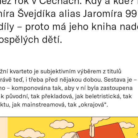
než rok v Čechách. Kdy a kde? 
míra Švejdíka alias Jaromíra 9
díly – proto má jeho kniha nadě
dospělých dětí.
žní kvarteto je subjektivním výběrem z titulů
ávě teď, i třeba před nějakou dobou. Sestava je –
o – komponována tak, aby v ní byla zastoupena
k původní, tak překladová, jak beletristická, tak
aktu, jak mainstreamová, tak „okrajová“.