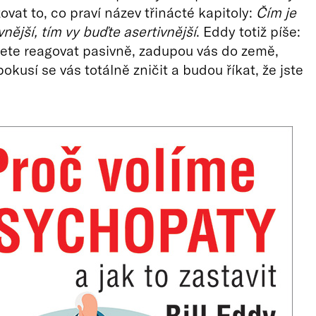
ovat to, co praví název třinácté kapitoly:
Čím je
nější, tím vy buďte asertivnější
. Eddy totiž píše:
ete reagovat pasivně, zadupou vás do země,
pokusí se vás totálně zničit a budou říkat, že jste