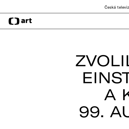
Česká televi
ZVOLI
EINS
A 
99. A