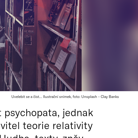
Uvelebit se a číst… Ilustrační snímek, foto: Unsplash – Clay Banks
t psychopata, jednak
itel teorie relativity