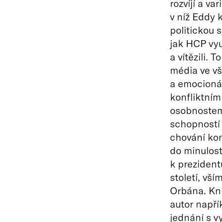
rozvíjí a va
v níž Eddy 
politickou 
jak HCP využ
a vítězili.
média ve vš
a emocionál
konfliktním
osobnostem)
schopností 
chování konf
do minulost
k prezident
století, vš
Orbána. Kni
autor napří
jednání s v