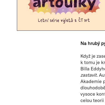
Na hrubý py
Když je zas
k tomu je k
Billa Eddyh
zastavit.
Aut
Akademie p
dlouhodobě 
vysoce konf
celou teorii