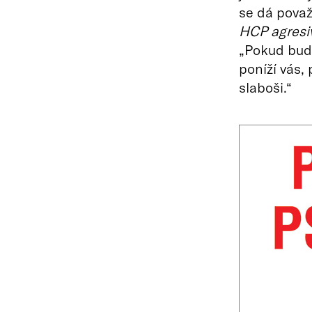
se dá považ
HCP agresiv
„Pokud bud
poníží vás, 
slaboši.“