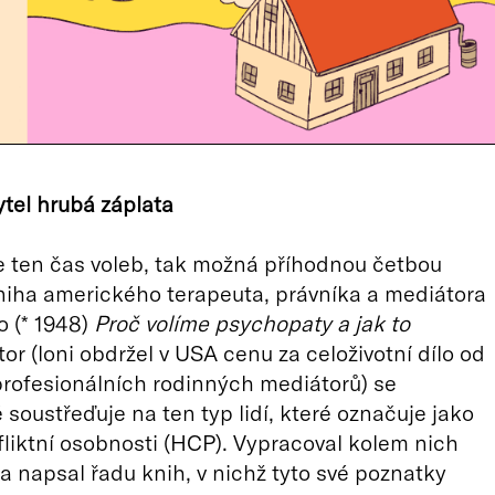
tel hrubá záplata
e ten čas voleb, tak možná příhodnou četbou
niha amerického terapeuta, právníka a mediátora
o (* 1948)
Proč volíme psychopaty a jak to
or (loni obdržel v USA cenu za celoživotní dílo od
rofesionálních rodinných mediátorů) se
soustřeďuje na ten typ lidí, které označuje jako
liktní osobnosti (HCP). Vypracoval kolem nich
 a napsal řadu knih, v nichž tyto své poznatky