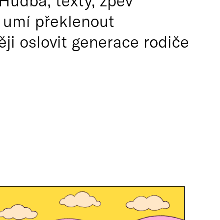
Hudba, texty, zpěv
9 umí překlenout
ji oslovit generace rodiče