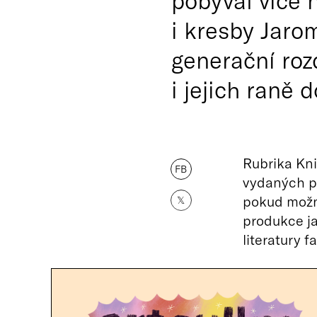
pobýval více 
i kresby Jaro
generační roz
i jejich raně 
Rubrika Kni
FB
vydaných pr
pokud možn
𝕏
produkce ja
literatury f