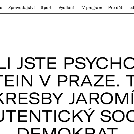
ze
Zpravodajství
Sport
iVysílání
TV program
Pro děti
e
LI JSTE PSYCH
TEIN V PRAZE. 
KRESBY JAROM
UTENTICKÝ SO
DEMOKRAT