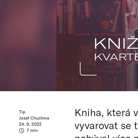
Kniha, která 
Tip
Josef Chuchma
vyvarovat se t
24. 9. 2022
7 min