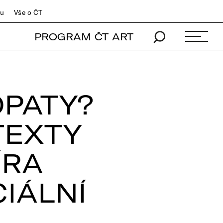
du
Vše o ČT
PROGRAM ČT ART
OPATY?
TEXTY
ÍRA
CIÁLNÍ