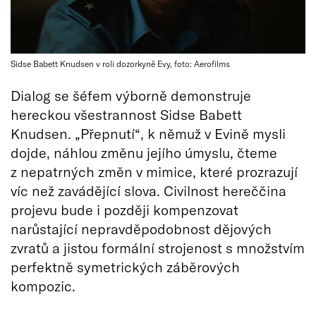
Sidse Babett Knudsen v roli dozorkyně Evy, foto: Aerofilms
Dialog se šéfem výborně demonstruje
hereckou všestrannost Sidse Babett
Knudsen. „Přepnutí“, k němuž v Evině mysli
dojde, náhlou změnu jejího úmyslu, čteme
z nepatrných změn v mimice, které prozrazují
víc než zavádějící slova. Civilnost hereččina
projevu bude i později kompenzovat
narůstající nepravděpodobnost dějových
zvratů a jistou formální strojenost s množstvím
perfektně symetrických záběrových
kompozic.