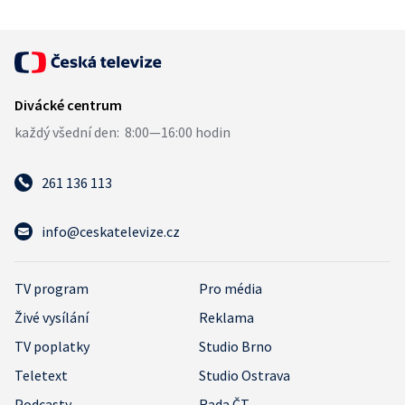
261 136 113
info@ceskatelevize.cz
TV program
Pro média
Živé vysílání
Reklama
TV poplatky
Studio Brno
Teletext
Studio Ostrava
Podcasty
Rada ČT