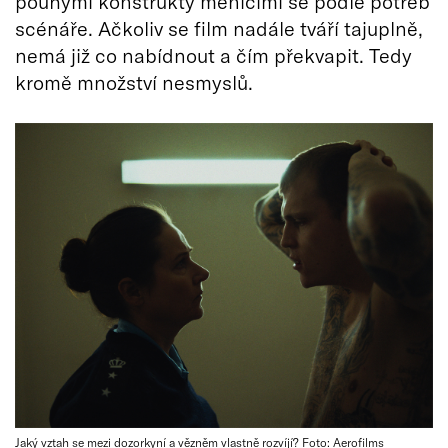
pouhými konstrukty měnícími se podle potřeb
scénáře. Ačkoliv se film nadále tváří tajuplně,
nemá již co nabídnout a čím překvapit. Tedy
kromě množství nesmyslů.
Jaký vztah se mezi dozorkyní a vězněm vlastně rozvíjí? Foto: Aerofilms