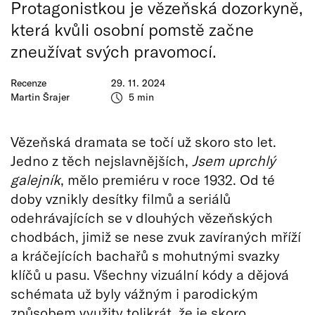
Protagonistkou je vězeňská dozorkyně,
která kvůli osobní pomstě začne
zneužívat svých pravomocí.
Recenze
29. 11. 2024
Martin Šrajer
5 min
Vězeňská dramata se točí už skoro sto let.
Jedno z těch nejslavnějších,
Jsem uprchlý
galejník
, mělo premiéru v roce 1932. Od té
doby vznikly desítky filmů a seriálů
odehrávajících se v dlouhých vězeňských
chodbách, jimiž se nese zvuk zavíraných mříží
a kráčejících bachařů s mohutnými svazky
klíčů u pasu. Všechny vizuální kódy a dějová
schémata už byly vážným i parodickým
způsobem využity tolikrát, že je skoro