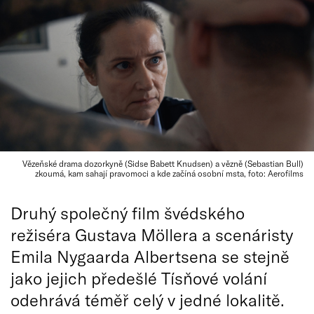
Vězeňské drama dozorkyně (Sidse Babett Knudsen) a vězně (Sebastian Bull)
zkoumá, kam sahají pravomoci a kde začíná osobní msta, foto: Aerofilms
Druhý společný film švédského
režiséra Gustava Möllera a scenáristy
Emila Nygaarda Albertsena se stejně
jako jejich předešlé Tísňové volání
odehrává téměř celý v jedné lokalitě.