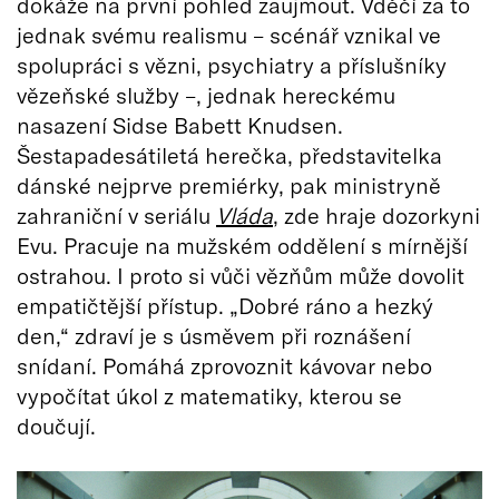
dokáže na první pohled zaujmout. Vděčí za to
jednak svému realismu – scénář vznikal ve
spolupráci s vězni, psychiatry a příslušníky
vězeňské služby –, jednak hereckému
nasazení Sidse Babett Knudsen.
Šestapadesátiletá herečka, představitelka
dánské nejprve premiérky, pak ministryně
zahraniční v seriálu
Vláda
, zde hraje dozorkyni
Evu. Pracuje na mužském oddělení s mírnější
ostrahou. I proto si vůči vězňům může dovolit
empatičtější přístup. „Dobré ráno a hezký
den,“ zdraví je s úsměvem při roznášení
snídaní. Pomáhá zprovoznit kávovar nebo
vypočítat úkol z matematiky, kterou se
doučují.