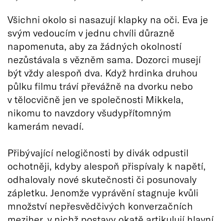
Všichni okolo si nasazují klapky na oči. Eva je
svým vedoucím v jednu chvíli důrazně
napomenuta, aby za žádných okolností
nezůstávala s vězněm sama. Dozorci musejí
být vždy alespoň dva. Když hrdinka druhou
půlku filmu tráví převážně na dvorku nebo
v tělocvičně jen ve společnosti Mikkela,
nikomu to navzdory všudypřítomným
kamerám nevadí.
Přibývající nelogičnosti by divák odpustil
ochotněji, kdyby alespoň přispívaly k napětí,
odhalovaly nové skutečnosti či posunovaly
zápletku. Jenomže vyprávění stagnuje kvůli
množství nepřesvědčivých konverzačních
meziher, v nichž postavy okatě artikulují hlavní