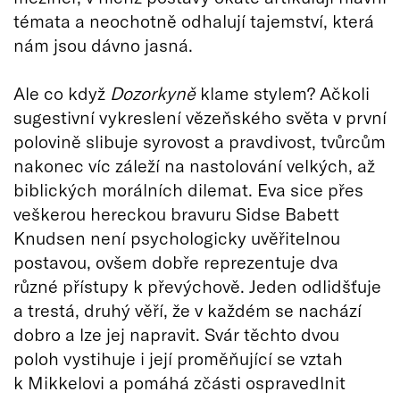
témata a neochotně odhalují tajemství, která
nám jsou dávno jasná.
Ale co když
Dozorkyně
klame stylem? Ačkoli
sugestivní vykreslení vězeňského světa v první
polovině slibuje syrovost a pravdivost, tvůrcům
nakonec víc záleží na nastolování velkých, až
biblických morálních dilemat. Eva sice přes
veškerou hereckou bravuru Sidse Babett
Knudsen není psychologicky uvěřitelnou
postavou, ovšem dobře reprezentuje dva
různé přístupy k převýchově. Jeden odlidšťuje
a trestá, druhý věří, že v každém se nachází
dobro a lze jej napravit. Svár těchto dvou
poloh vystihuje i její proměňující se vztah
k Mikkelovi a pomáhá zčásti ospravedlnit