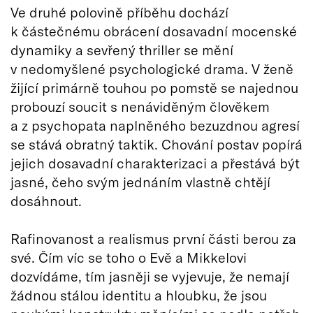
Ve druhé polovině příběhu dochází
k částečnému obrácení dosavadní mocenské
dynamiky a sevřený thriller se mění
v nedomyšlené psychologické drama. V ženě
žijící primárně touhou po pomstě se najednou
probouzí soucit s nenáviděným člověkem
a z psychopata naplněného bezuzdnou agresí
se stává obratný taktik. Chování postav popírá
jejich dosavadní charakterizaci a přestává být
jasné, čeho svým jednáním vlastně chtějí
dosáhnout.
Rafinovanost a realismus první části berou za
své. Čím víc se toho o Evě a Mikkelovi
dozvídáme, tím jasněji se vyjevuje, že nemají
žádnou stálou identitu a hloubku, že jsou