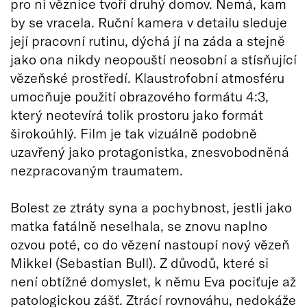
pro ni věznice tvoří druhý domov. Nemá, kam
by se vracela. Ruční kamera v detailu sleduje
její pracovní rutinu, dýchá jí na záda a stejně
jako ona nikdy neopouští neosobní a stísňující
vězeňské prostředí. Klaustrofobní atmosféru
umocňuje použití obrazového formátu 4:3,
který neotevírá tolik prostoru jako formát
širokoúhlý. Film je tak vizuálně podobně
uzavřený jako protagonistka, znesvobodněná
nezpracovaným traumatem.
Bolest ze ztráty syna a pochybnost, jestli jako
matka fatálně neselhala, se znovu naplno
ozvou poté, co do vězení nastoupí nový vězeň
Mikkel (Sebastian Bull). Z důvodů, které si
není obtížné domyslet, k němu Eva pociťuje až
patologickou zášť. Ztrácí rovnováhu, nedokáže