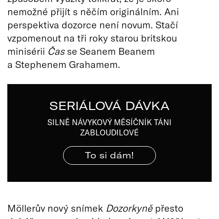
nemožné přijít s něčím originálním. Ani
perspektiva dozorce není novum. Stačí
vzpomenout na tři roky starou britskou
minisérii
Čas
se Seanem Beanem
a Stephenem Grahamem.
SERIÁLOVÁ DÁVKA
SILNĚ NÁVYKOVÝ MĚSÍČNÍK TÁNI
ZABLOUDILOVÉ
To si dám!
Möllerův nový snímek
Dozorkyně
přesto