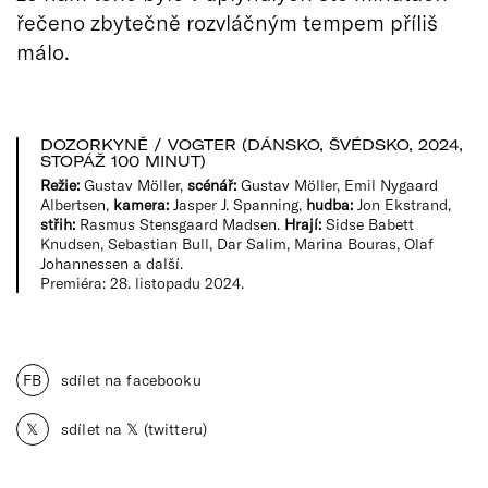
řečeno zbytečně rozvláčným tempem příliš
málo.
DOZORKYNĚ / VOGTER (DÁNSKO, ŠVÉDSKO, 2024,
STOPÁŽ 100 MINUT)
Režie:
Gustav Möller,
scénář:
Gustav Möller, Emil Nygaard
Albertsen,
kamera:
Jasper J. Spanning,
hudba:
Jon Ekstrand,
střih:
Rasmus Stensgaard Madsen.
Hrají:
Sidse Babett
Knudsen, Sebastian Bull, Dar Salim, Marina Bouras, Olaf
Johannessen a další.
Premiéra: 28. listopadu 2024.
FB
sdílet na facebooku
𝕏
sdílet na 𝕏 (twitteru)