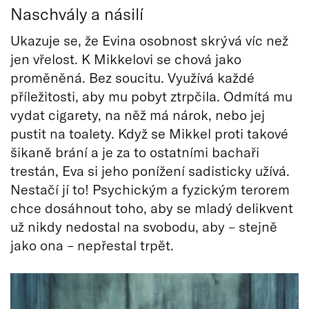
Naschvály a násilí
Ukazuje se, že Evina osobnost skrývá víc než
jen vřelost. K Mikkelovi se chová jako
proměněná. Bez soucitu. Využívá každé
příležitosti, aby mu pobyt ztrpčila. Odmítá mu
vydat cigarety, na něž má nárok, nebo jej
pustit na toalety. Když se Mikkel proti takové
šikaně brání a je za to ostatními bachaři
trestán, Eva si jeho ponížení sadisticky užívá.
Nestačí jí to! Psychickým a fyzickým terorem
chce dosáhnout toho, aby se mladý delikvent
už nikdy nedostal na svobodu, aby – stejně
jako ona – nepřestal trpět.