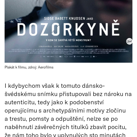
Plakát k filmu, zdroj: Aerofilms
I kdybychom však k tomuto dánsko-
švédskému snímku přistupovali bez nároku na
autenticitu, tedy jako k podobenství
operujícímu s archetypálními motivy zločinu
a trestu, pomsty a odpuštění, nelze se po
naběhnutí závěrečných titulků zbavit pocitu,
že nám toho bylo v uplynulých sto minutách