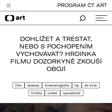
PROGRAM ČT ART
Česká televize
Zpravodajství
Sport
DOHLÍŽET A TRESTAT,
iVysílání
NEBO S POCHOPENÍM
VYCHOVÁVAT? HRDINKA
TV program
FILMU DOZORKYNĚ ZKOUŠÍ
Pro děti
OBOJÍ
edu
Vše o ČT
film
recenze
kinematografie
tip
do kina
kritika
umění
společnost