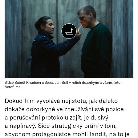
Sidse Babett Knudsen a Sebastian Bull v rolích dozorkyně a vězně, foto:
Aerofilms
Dokud film vyvolává nejistotu, jak daleko
dokáže dozorkyně ve zneužívání své pozice
a porušování protokolu zajít, je dusivý
a napínavý. Sice strategicky brání v tom,
abychom protagonistce mohli fandit, na to je