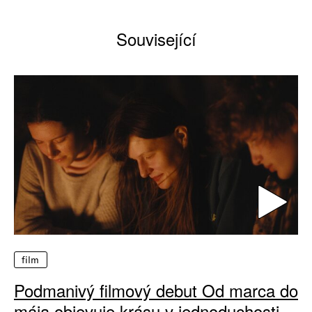
Související
film
Podmanivý filmový debut Od marca do
mája objevuje krásu v jednoduchosti