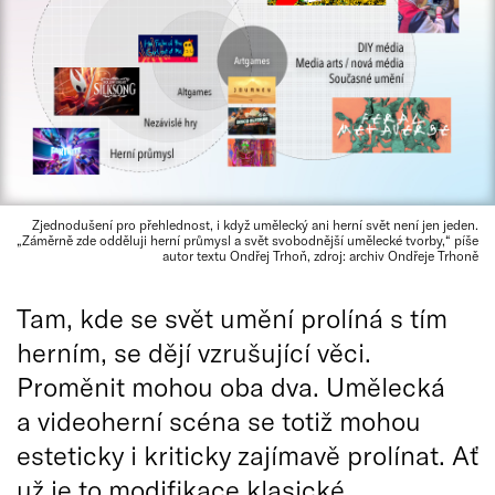
Zjednodušení pro přehlednost, i když umělecký ani herní svět není jen jeden.
„Záměrně zde odděluji herní průmysl a svět svobodnější umělecké tvorby,“ píše
autor textu Ondřej Trhoň, zdroj: archiv Ondřeje Trhoně
Tam, kde se svět umění prolíná s tím
herním, se dějí vzrušující věci.
Proměnit mohou oba dva. Umělecká
a videoherní scéna se totiž mohou
esteticky i kriticky zajímavě prolínat. Ať
už je to modifikace klasické