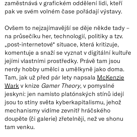
zaměstnává v grafickém oddělení lidi, kteří
pak ve svém volném čase pořádají výstavy.
Ovšem to nejzajímavější se děje někde tady –
na průsečíku her, technologií, politiky a tzv.
„post-internetové“ situace, která kritizuje,
komentuje a snaží se vyznat v digitální kultuře
jejími vlastními prostředky. Právě tam jsou
nerdy hobby umělci a umělkyně jako doma.
Tam, jak už před pár lety napsala
McKenzie
Wark
v knize
Gamer Theory
, v pomyslné
jeskyni: jen namísto platónských stínů idejí
jsou to stíny světa kyberkapitalismu, jehož
mechanismy vidíme zevnitř hráčského
doupěte (či galerie) zřetelněji, než ve shonu
tam venku.