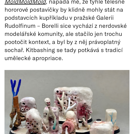
MoldMoldMold
, napadá mě, že tyhle tělesně
hororové postavičky by klidně mohly stát na
podstavcích kupříkladu v pražské Galerii
Rudolfinum – Borelli sice vychází z nerdovské
modelářské komunity, ale stačilo jen trochu
pootočit kontext, a byl by z něj právoplatný
sochař. Kitbashing se tady potkává s tradicí
umělecké apropriace.