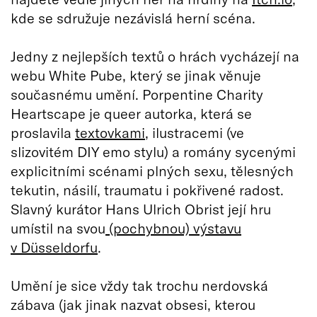
kde se sdružuje nezávislá herní scéna.
Jedny z nejlepších textů o hrách vycházejí na
webu White Pube, který se jinak věnuje
současnému umění. Porpentine Charity
Heartscape je queer autorka, která se
proslavila
textovkami
, ilustracemi (ve
slizovitém DIY emo stylu) a romány sycenými
explicitními scénami plných sexu, tělesných
tekutin, násilí, traumatu i pokřivené radost.
Slavný kurátor Hans Ulrich Obrist její hru
umístil na svou
(pochybnou) výstavu
v Düsseldorfu
.
Umění je sice vždy tak trochu nerdovská
zábava (jak jinak nazvat obsesi, kterou