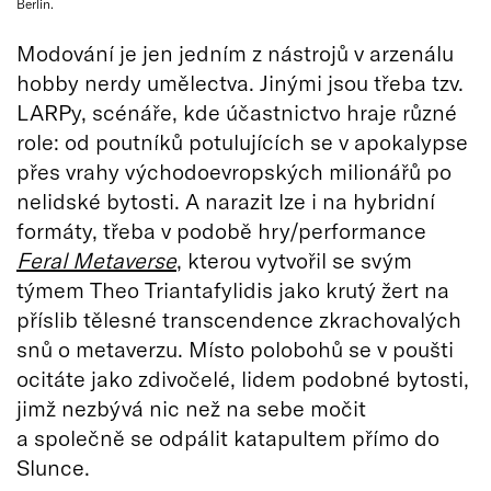
Berlin.
Modování je jen jedním z nástrojů v arzenálu
hobby nerdy umělectva. Jinými jsou třeba tzv.
LARPy, scénáře, kde účastnictvo hraje různé
role: od poutníků potulujících se v apokalypse
přes vrahy východoevropských milionářů po
nelidské bytosti. A narazit lze i na hybridní
formáty, třeba v podobě hry/performance
Feral Metaverse
, kterou vytvořil se svým
týmem Theo Triantafylidis jako krutý žert na
příslib tělesné transcendence zkrachovalých
snů o metaverzu. Místo polobohů se v poušti
ocitáte jako zdivočelé, lidem podobné bytosti,
jimž nezbývá nic než na sebe močit
a společně se odpálit katapultem přímo do
Slunce.