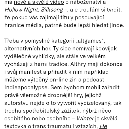
má
nové a skvělé video
o náboženství a
Hollow Night: Silksong
–, ale troufám si tvrdit,
že pokud vás zajímají tituly posouvající
hranice média, patrně bude lepší hledat jinde.
Třeba v pomyslné kategorii „altgames“,
alternativních her. Ty sice nemívají kdovíjak
výdělečné vyhlídky, ale stále ve velkém
vycházejí z herní tradice. Althry mají dokonce
i svůj manifest a přiřadit k nim například
můžeme výtečný on-line zin a podcast
Indieapocalypse. Sem bychom mohli zařadit
právě všemožné drobnější hry, jejichž
autorstvu nejde o to vytvořit vycizelovaný, tak
trochu spotřebitelský zážitek, nýbrž něco
osobitého nebo osobního –
Winter
je skvělá
textovka o trans traumatu i vztazích,
He