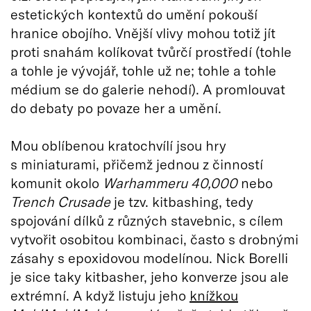
estetických kontextů do umění pokouší
hranice obojího. Vnější vlivy mohou totiž jít
proti snahám kolíkovat tvůrčí prostředí (tohle
a tohle je vývojář, tohle už ne; tohle a tohle
médium se do galerie nehodí). A promlouvat
do debaty po povaze her a umění.
Mou oblíbenou kratochvílí jsou hry
s miniaturami, přičemž jednou z činností
komunit okolo
Warhammeru 40,000
nebo
Trench Crusade
je tzv. kitbashing, tedy
spojování dílků z různých stavebnic, s cílem
vytvořit osobitou kombinaci, často s drobnými
zásahy s epoxidovou modelínou. Nick Borelli
je sice taky kitbasher, jeho konverze jsou ale
extrémní. A když listuju jeho
knížkou