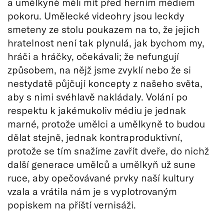
a umělkyně měli mít před herním médiem
pokoru. Umělecké videohry jsou leckdy
smeteny ze stolu poukazem na to, že jejich
hratelnost není tak plynulá, jak bychom my,
hráči a hráčky, očekávali; že nefungují
způsobem, na nějž jsme zvyklí nebo že si
nestydatě půjčují koncepty z našeho světa,
aby s nimi svéhlavě nakládaly. Volání po
respektu k jakémukoliv médiu je jednak
marné, protože umělci a umělkyně to budou
dělat stejně, jednak kontraproduktivní,
protože se tím snažíme zavřít dveře, do nichž
další generace umělců a umělkyň už sune
ruce, aby opečovávané prvky naší kultury
vzala a vrátila nám je s vyplotrovaným
popiskem na příští vernisáži.