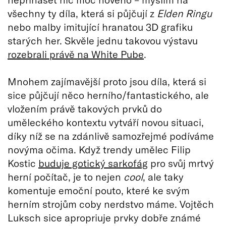
všechny ty díla, která si půjčují z
Elden Ringu
nebo malby imitující hranatou 3D grafiku
starých her. Skvěle jednu takovou výstavu
rozebrali právě na White Pube
.
Mnohem zajímavější proto jsou díla, která si
sice půjčují něco herního/fantastického, ale
vložením právě takových prvků do
uměleckého kontextu vytváří novou situaci,
díky níž se na zdánlivě samozřejmé podíváme
novýma očima. Když trendy umělec Filip
Kostic
buduje gotický sarkofág
pro svůj mrtvý
herní počítač, je to nejen
cool
, ale taky
komentuje emoční pouto, které ke svým
herním strojům coby nerdstvo máme. Vojtěch
Luksch sice apropriuje prvky dobře známé