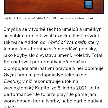
Vojtěch Luksch:
Arachnid Attacks!
, 2023, zdroj: archiv Ondřeje Trhoně
Smyčka se v tvorbě těchto umělců a umělkyň
se subkulturní citlivostí uzavírá. Kostic vydal
takzvané Addon do
World of Warcraft
, který
k obrazům z herního světa dodává popisky,
jako kdyby šlo o výstavu umění. Kolektiv Total
Refusal svoji
performativní přednášku
o propojení alternativní pravice a her doplňuje
živým hraním postapokalyptické akce
Destiny,
v níž rekonstruuje útok na
wasingtonský Kapitol ze 6. ledna 2021. Je to
performance? Je to let’s play? Je game jam
workshopem herní tvorby, nebo participativní
dílo?