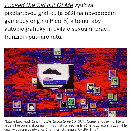
Fucked the Girl out Of Me
využívá
pixelartovou grafiku (a běží na novodobém
gameboy enginu Pico-8) k tomu, aby
autobiograficky mluvila o sexuální práci,
tranzici i patriarchátu.
Natalie Lawhead:
Everything is Going to be OK
, 2017. Screenshot ze hry, která
je velmi osobním zkoumáním traumatu a mechanismů jeho zvládání, vizuálně je
však vyvedená ve stylu raného internetu, repro: Ondřej Trhoň