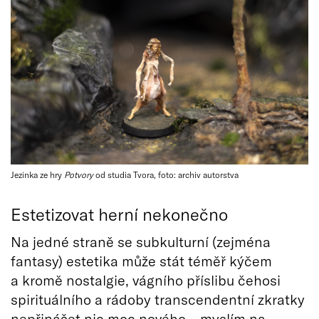
Jezinka ze hry
Potvory
od studia Tvora, foto: archiv autorstva
Estetizovat herní nekonečno
Na jedné straně se subkulturní (zejména
fantasy) estetika může stát téměř kýčem
a kromě nostalgie, vágního příslibu čehosi
spirituálního a rádoby transcendentní zkratky
nepřinášet nic moc nového – myslím na