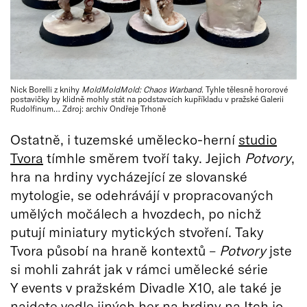
Nick Borelli z knihy
MoldMoldMold: Chaos Warband
. Tyhle tělesně hororové
postavičky by klidně mohly stát na podstavcích kupříkladu v pražské Galerii
Rudolfinum… Zdroj: archiv Ondřeje Trhoně
Ostatně, i tuzemské umělecko-herní
studio
Tvora
tímhle směrem tvoří taky. Jejich
Potvory
,
hra na hrdiny vycházející ze slovanské
mytologie, se odehrávájí v propracovaných
umělých močálech a hvozdech, po nichž
putují miniatury mytických stvoření. Taky
Tvora působí na hraně kontextů –
Potvory
jste
si mohli zahrát jak v rámci umělecké série
Y events v pražském Divadle X10, ale také je
najdete vedle jiných her na hrdiny na
Itch.io
,