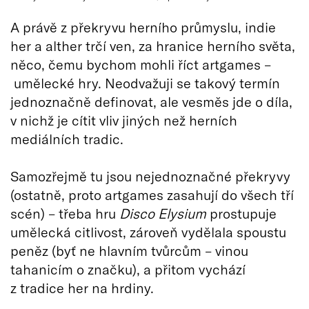
A právě z překryvu herního průmyslu, indie
her a alther trčí ven, za hranice herního světa,
něco, čemu bychom mohli říct artgames –
umělecké hry. Neodvažuji se takový termín
jednoznačně definovat, ale vesměs jde o díla,
v nichž je cítit vliv jiných než herních
mediálních tradic.
Samozřejmě tu jsou nejednoznačné překryvy
(ostatně, proto artgames zasahují do všech tří
scén) – třeba hru
Disco Elysium
prostupuje
umělecká citlivost, zároveň vydělala spoustu
peněz (byť ne hlavním tvůrcům – vinou
tahanicím o značku), a přitom vychází
z tradice her na hrdiny.