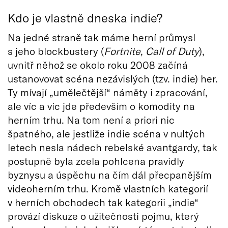
Kdo je vlastně dneska indie?
Na jedné straně tak máme herní průmysl
s jeho blockbustery (
Fortnite
,
Call of Duty
),
uvnitř něhož se okolo roku 2008 začíná
ustanovovat scéna nezávislých (tzv. indie) her.
Ty mívají „umělečtější“ náměty i zpracování,
ale víc a víc jde především o komodity na
herním trhu. Na tom není a priori nic
špatného, ale jestliže indie scéna v nultých
letech nesla nádech rebelské avantgardy, tak
postupně byla zcela pohlcena pravidly
byznysu a úspěchu na čím dál přecpanějším
videoherním trhu. Kromě vlastních kategorií
v herních obchodech tak kategorii „indie“
provází diskuze o užitečnosti pojmu, který