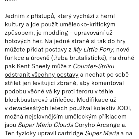
Jedním z přístupů, který vychází z herní
kultury a jde použít umělecko-kritickým
způsobem, je modding – upravování už
hotových her. Na jedné straně si tak do hry
můžete přidat postavy z
My Little Pony
, nové
funkce a úrovně (třeba brutalistické), na druhé
pak Kent Sheely může z
Counter-Striku
odstranit všechny postavy
a nechat po sobě
střílet jen levitující zbraně, aby komentoval
podobu věčné války proti teroru v téhle
blockbusterové střílečce. Modifikace už
v devadesátých letech používal kolektiv JODI,
možná nejslavnějším uměleckým příkladem
jsou
Super Mario Clouds
Coryho Arcangela.
Ten fyzicky upravil cartridge
Super Maria
a na