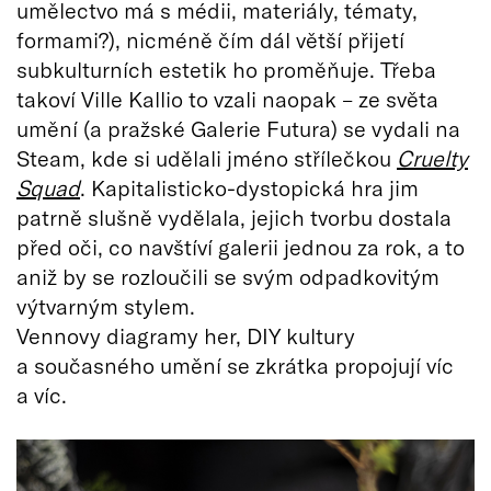
umělectvo má s médii, materiály, tématy,
formami?), nicméně čím dál větší přijetí
subkulturních estetik ho proměňuje. Třeba
takoví Ville Kallio to vzali naopak – ze světa
umění (a pražské Galerie Futura) se vydali na
Steam, kde si udělali jméno střílečkou
Cruelty
Squad
. Kapitalisticko-dystopická hra jim
patrně slušně vydělala, jejich tvorbu dostala
před oči, co navštíví galerii jednou za rok, a to
aniž by se rozloučili se svým odpadkovitým
výtvarným stylem.
Vennovy diagramy her, DIY kultury
a současného umění se zkrátka propojují víc
a víc.