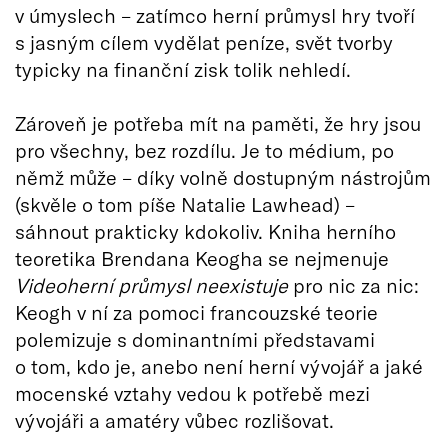
v úmyslech – zatímco herní průmysl hry tvoří
s jasným cílem vydělat peníze, svět tvorby
typicky na finanční zisk tolik nehledí.
Zároveň je potřeba mít na paměti, že hry jsou
pro všechny, bez rozdílu. Je to médium, po
němž může – díky volně dostupným nástrojům
(skvěle o tom píše Natalie Lawhead) –
sáhnout prakticky kdokoliv. Kniha herního
teoretika Brendana Keogha se nejmenuje
Videoherní průmysl neexistuje
pro nic za nic:
Keogh v ní za pomoci francouzské teorie
polemizuje s dominantními představami
o tom, kdo je, anebo není herní vývojář a jaké
mocenské vztahy vedou k potřebě mezi
vývojáři a amatéry vůbec rozlišovat.