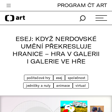
PROGRAM ČT ART
Česká televize
Zpravodajství
Sport
ESEJ: KDYŽ NERDOVSKÉ
iVysílání
UMĚNÍ PŘEKRESLUJE
HRANICE – HRA V GALERII
TV program
I GALERIE VE HŘE
Pro děti
edu
počítačové hry
esej
společnost
Vše o ČT
jedničky a nuly
animace
virtual