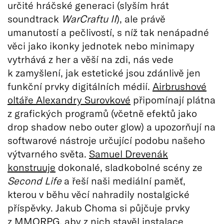
určité hráčské generaci (slyším hrát
soundtrack
WarCraftu II
), ale právě
umanutostí a pečlivostí, s níž tak nenápadné
věci jako ikonky jednotek nebo minimapy
vytrhává z her a věší na zdi, nás vede
k zamyšlení, jak estetické jsou zdánlivě jen
funkční prvky digitálních médií.
Airbrushové
oltáře Alexandry Surovkové
připomínají plátna
z grafických programů (včetně efektů jako
drop shadow nebo outer glow) a upozorňují na
softwarové nástroje určující podobu našeho
výtvarného světa.
Samuel Drevenák
konstruuje
dokonalé, sladkobolné scény ze
Second Life
a řeší naši mediální paměť,
kterou v běhu věcí nahradily nostalgické
příspěvky. Jakub Choma si půjčuje prvky
z MMORPG, aby z nich
stavěl instalace