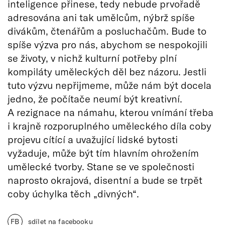
inteligence přinese, tedy nebude prvořadě
adresována ani tak umělcům, nýbrž spíše
divákům, čtenářům a posluchačům. Bude to
spíše výzva pro nás, abychom se nespokojili
se životy, v nichž kulturní potřeby plní
kompiláty uměleckých děl bez názoru. Jestli
tuto výzvu nepřijmeme, může nám být docela
jedno, že počítače neumí být kreativní.
A rezignace na námahu, kterou vnímání třeba
i krajně rozporuplného uměleckého díla coby
projevu cítící a uvažující lidské bytosti
vyžaduje, může být tím hlavním ohrožením
umělecké tvorby. Stane se ve společnosti
naprosto okrajová, disentní a bude se trpět
coby úchylka těch „divných“.
FB
sdílet na facebooku