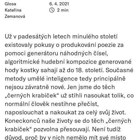
Glosa
6. 4. 2021
Kateřina
2 min
Zemanová
Už v padesátých letech minulého století
existovaly pokusy o produkování poezie za
pomoci generátoru náhodných čísel,
algoritmické hudební kompozice generované
hody kostky sahají až do 18. století. Současné
metody umělé inteligence tedy principálně
nejsou závratně nové. Jen jsme do těch
„černých krabiček“ už stihli nasoukat tolik, co
normální člověk nestihne přečíst,
naposlouchat a nakoukat za celý svůj život.
Koneckonců naše životy se do těch „černých
krabiček“ pozvolna přesouvají. Není tudíž
důvod, proč by v nich nemělo mít své místo