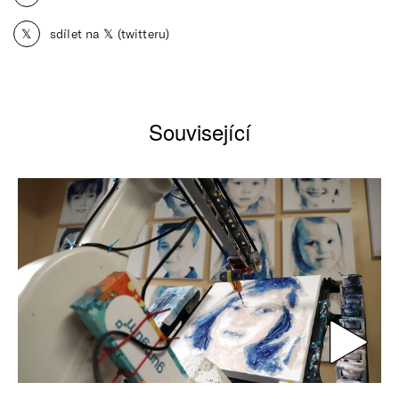
𝕏
sdílet na 𝕏 (twitteru)
Související