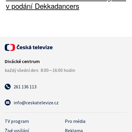
v podání Dekkadancers
261 136 113
info@ceskatelevize.cz
TV program
Pro média
Živé vysílání
Reklama