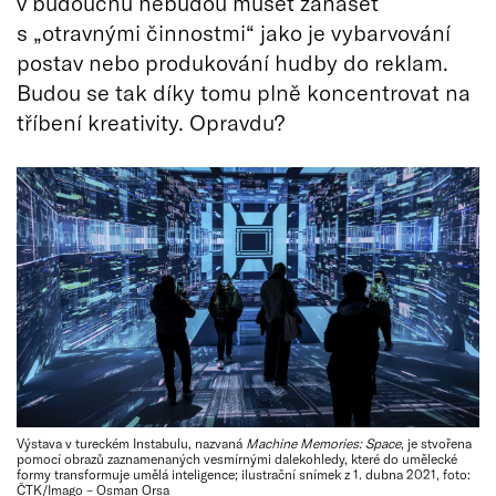
v budoucnu nebudou muset zanášet
s „otravnými činnostmi“ jako je vybarvování
postav nebo produkování hudby do reklam.
Budou se tak díky tomu plně koncentrovat na
tříbení kreativity. Opravdu?
Výstava v tureckém Instabulu, nazvaná
Machine Memories: Space
, je stvořena
pomocí obrazů zaznamenaných vesmírnými dalekohledy, které do umělecké
formy transformuje umělá inteligence; ilustrační snímek z 1. dubna 2021, foto:
ČTK/Imago – Osman Orsa