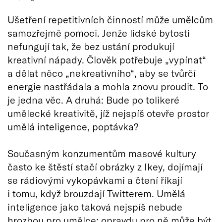
Ušetření repetitivních činností může umělcům
samozřejmě pomoci. Jenže lidské bytosti
nefungují tak, že bez ustání produkují
kreativní nápady. Člověk potřebuje „vypínat“
a dělat něco „nekreativního“, aby se tvůrčí
energie nastřádala a mohla znovu proudit. To
je jedna věc. A druhá: Bude po tolikeré
umělecké kreativitě, jíž nejspíš otevře prostor
umělá inteligence, poptávka?
Současným konzumentům masové kultury
často ke štěstí stačí obrázky z Ikey, dojímají
se rádiovými vykopávkami a čtení říkají
i tomu, když brouzdají Twitterem. Umělá
inteligence jako taková nejspíš nebude
hrozbou pro umělce; opravdu pro ně může být