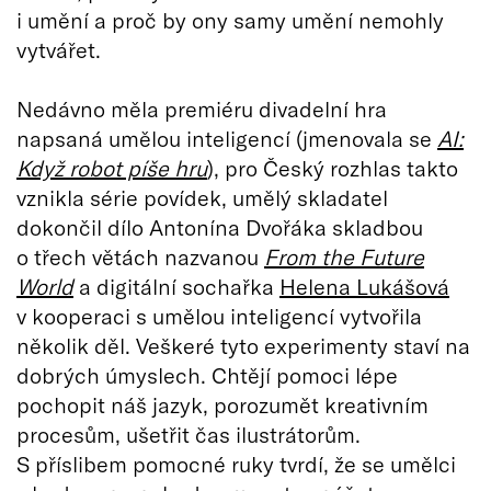
i umění a proč by ony samy umění nemohly
vytvářet.
Nedávno měla premiéru divadelní hra
napsaná umělou inteligencí (jmenovala se
AI:
Když robot píše hru
), pro Český rozhlas takto
vznikla série povídek, umělý skladatel
dokončil dílo Antonína Dvořáka skladbou
o třech větách nazvanou
From the Future
World
a digitální sochařka
Helena Lukášová
v kooperaci s umělou inteligencí vytvořila
několik děl. Veškeré tyto experimenty staví na
dobrých úmyslech. Chtějí pomoci lépe
pochopit náš jazyk, porozumět kreativním
procesům, ušetřit čas ilustrátorům.
S příslibem pomocné ruky tvrdí, že se umělci