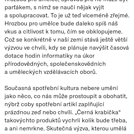
parťákem, s nímž se naučí nějak vyjít
a spolupracovat. To je už teď víceméně zřejmé.
Hrozbou pro umělce bude daleko spíš náš
vkus a citlivost k tomu, čím se obklopujeme.
Což se konkrétně v naší zemi stává ještě větší
výzvou ve chvíli, kdy se plánuje navýšit časová
dotace hodin informatiky na úkor
přírodovědných, společenskovědních
a uměleckých vzdělávacích oborů.
Současná spotřební kultura nebere umění
jako něco, co nás může prostoupit a obohatit,
nýbrž coby spotřební artikl zaplňující
prázdnou zeď nebo chvíli. „Černá krabička“
takovýchto produktů vychrlí kolik bude třeba,
a ani nemrkne. Skutečná výzva, kterou umělá