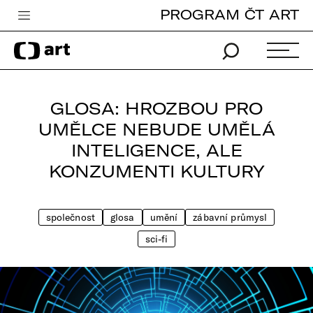
PROGRAM ČT ART
Česká televize
Zpravodajství
Sport
GLOSA: HROZBOU PRO
iVysílání
UMĚLCE NEBUDE UMĚLÁ
INTELIGENCE, ALE
TV program
KONZUMENTI KULTURY
Pro děti
edu
společnost
glosa
umění
zábavní průmysl
Vše o ČT
sci-fi