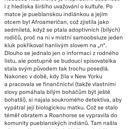
i z hlediska širšího uvažování o kultuře. Po
matce je pueblanskou indiánkou a jejím
otcem byl Afroameričan, což zjistila jako
sedmiletá, když se ptala adoptivních (bílých)
rodičů, proč na ni v místní samoobsluze jeden
kluk pokřikoval hanlivým slovem na „n“.
Dlouho se jednalo jen o informaci z rodného
listu, ale postupně se budoucí spisovatelka
stala svým původem tak trochu posedlá.
Nakonec v době, kdy žila v New Yorku
a pracovala ve finančnictví (takže vlastními
slovy pomáhala bílým boháčům být ještě
bohatší), si najala soukromého detektiva, aby
vypátral její biologickou matku. Což se stalo
téměř obratem a Roanhorse se vypravila do
komunity pueblanských indiánů. Tam našla