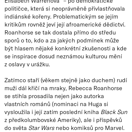
Elisabeth Warrenová“ – po demokratické
političce, která si neoprávněně přivlastňovala
indiánské kořeny. Problematickým se jejím
kritikům rovněž jeví její afroamerické dědictví.
Roanhorse se tak dostala přímo do středu
sporů o to, kdo a za jakých podmínek může
být hlasem nějaké konkrétní zkušenosti a kde
se inspirace dosud neznámou kulturou mění
z oslavy v urážku.
Zatímco staří (věkem stejně jako duchem) rudí
muži dál křičí na mraky, Rebecca Roanhorse
se stihla prosadila nejen jako autorka
vlastních románů (nominaci na Huga si
vysloužila i její zatím poslední kniha
Black Sun
z předkolumbovské Ameriky), ale i příspěvků
do světa
Star Wars
nebo komiksů pro Marvel.