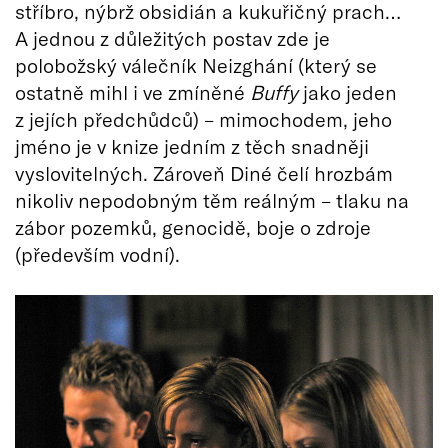
stříbro, nýbrž obsidián a kukuřičný prach…
A jednou z důležitých postav zde je
polobožský válečník Neizghání (který se
ostatně mihl i ve zmíněné
Buffy
jako jeden
z jejích předchůdců) – mimochodem, jeho
jméno je v knize jedním z těch snadněji
vyslovitelných. Zároveň Diné čelí hrozbám
nikoliv nepodobným těm reálným – tlaku na
zábor pozemků, genocidě, boje o zdroje
(především vodní).