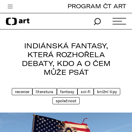
PROGRAM ČT ART
Česká televize
Zpravodajství
Sport
INDIÁNSKÁ FANTASY,
iVysílání
KTERÁ ROZHOŘELA
DEBATY, KDO A O ČEM
TV program
MŮŽE PSÁT
Pro děti
edu
recenze
literatura
fantasy
sci-fi
knižní tipy
Vše o ČT
společnost