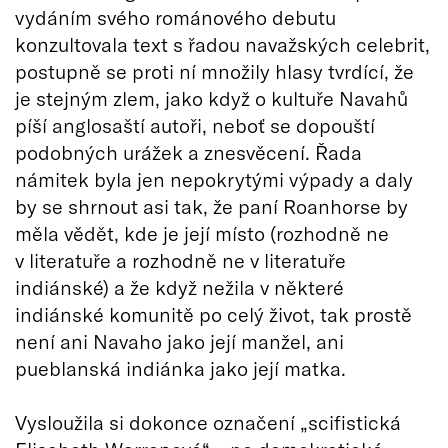
vydáním svého románového debutu
konzultovala text s řadou navažských celebrit,
postupně se proti ní množily hlasy tvrdící, že
je stejným zlem, jako když o kultuře Navahů
píší anglosaští autoři, neboť se dopouští
podobných urážek a znesvěcení. Řada
námitek byla jen nepokrytými výpady a daly
by se shrnout asi tak, že paní Roanhorse by
měla vědět, kde je její místo (rozhodně ne
v literatuře a rozhodně ne v literatuře
indiánské) a že když nežila v některé
indiánské komunitě po celý život, tak prostě
není ani Navaho jako její manžel, ani
pueblanská indiánka jako její matka.
Vysloužila si dokonce označení „scifistická