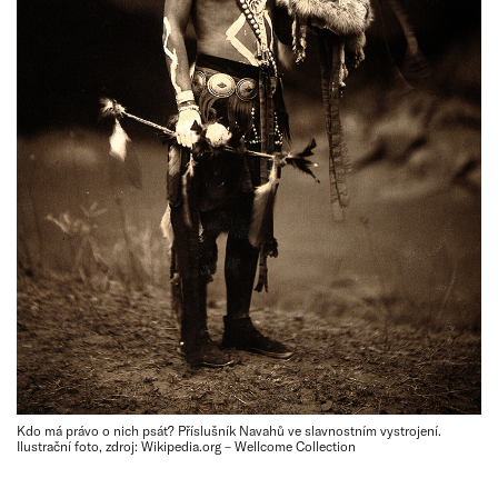
Kdo má právo o nich psát? Příslušník Navahů ve slavnostním vystrojení.
Ilustrační foto, zdroj: Wikipedia.org – Wellcome Collection