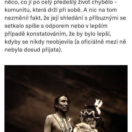
něco, co jí po celý předešlý život chybělo –
komunitu, která drží při sobě. A nic na tom
nezměnil fakt, že její shledání s příbuznými se
setkalo spíše s odporem nebo v lepším
případě konstatováním, že by bylo lepší,
kdyby se nikdy neobjevila (a oficiálně mezi ně
nebyla dosud přijata).