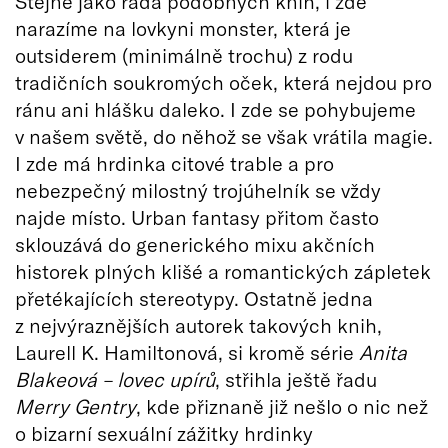
Stejně jako řada podobných knih, i zde
narazíme na lovkyni monster, která je
outsiderem (minimálně trochu) z rodu
tradičních soukromých oček, která nejdou pro
ránu ani hlášku daleko. I zde se pohybujeme
v našem světě, do něhož se však vrátila magie.
I zde má hrdinka citové trable a pro
nebezpečný milostný trojúhelník se vždy
najde místo. Urban fantasy přitom často
sklouzává do generického mixu akčních
historek plných klišé a romantických zápletek
přetékajících stereotypy. Ostatně jedna
z nejvýraznějších autorek takových knih,
Laurell K. Hamiltonová, si kromě série
Anita
Blakeov
á –
lovec up
írů
, střihla ještě řadu
Merry Gentry
, kde přiznaně již nešlo o nic než
o bizarní sexuální zážitky hrdinky