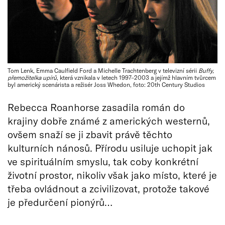
Tom Lenk, Emma Caulfield Ford a Michelle Trachtenberg v televizní sérii
Buffy,
přemožitelka upírů
, která vznikala v letech 1997–2003 a jejímž hlavním tvůrcem
byl americký scenárista a režisér Joss Whedon, foto: 20th Century Studios
Rebecca Roanhorse zasadila román do
krajiny dobře známé z amerických westernů,
ovšem snaží se ji zbavit právě těchto
kulturních nánosů. Přírodu usiluje uchopit jak
ve spirituálním smyslu, tak coby konkrétní
životní prostor, nikoliv však jako místo, které je
třeba ovládnout a zcivilizovat, protože takové
je předurčení pionýrů…