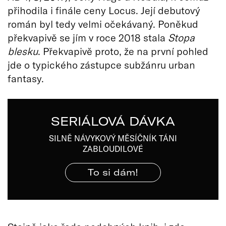
přihodila i finále ceny Locus. Její debutový
román byl tedy velmi očekávaný. Poněkud
překvapivě se jím v roce 2018 stala
Stopa
blesku
. Překvapivě proto, že na první pohled
jde o typického zástupce subžánru urban
fantasy.
SERIÁLOVÁ DÁVKA
SILNĚ NÁVYKOVÝ MĚSÍČNÍK TÁNI
ZABLOUDILOVÉ
To si dám!