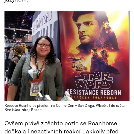
Rebecca Roanhorse předloni na Comic-Con v San Diegu. Přispěla i do světa
Star Wars
, zdroj: Reddit
Ovšem právě z těchto pozic se Roanhorse
dočkala i negativních reakcí. Jakkoliv před