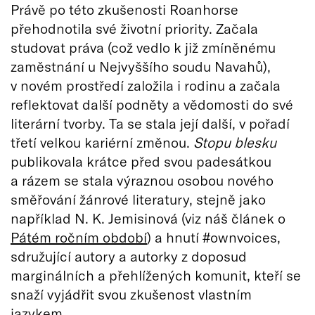
Právě po této zkušenosti Roanhorse
přehodnotila své životní priority. Začala
studovat práva (což vedlo k již zmíněnému
zaměstnání u Nejvyššího soudu Navahů),
v novém prostředí založila i rodinu a začala
reflektovat další podněty a vědomosti do své
literární tvorby. Ta se stala její další, v pořadí
třetí velkou kariérní změnou.
Stopu blesku
publikovala krátce před svou padesátkou
a rázem se stala výraznou osobou nového
směřování žánrové literatury, stejně jako
například N. K. Jemisinová (viz náš článek o
Pátém ročním období
) a hnutí #ownvoices,
sdružující autory a autorky z doposud
marginálních a přehlížených komunit, kteří se
snaží vyjádřit svou zkušenost vlastním
jazykem.