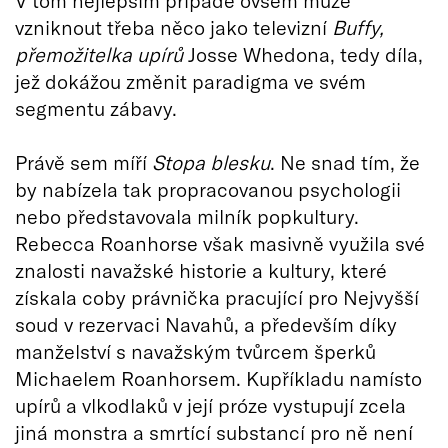
V tom nejlepším případě ovšem může
vzniknout třeba něco jako televizní
Buffy,
p
řemožitelka upírů
Josse Whedona, tedy díla,
jež dokážou změnit paradigma ve svém
segmentu zábavy.
Právě sem míří
Stopa blesku
. Ne snad tím, že
by nabízela tak propracovanou psychologii
nebo představovala milník popkultury.
Rebecca Roanhorse však masivně využila své
znalosti navažské historie a kultury, které
získala coby právnička pracující pro Nejvyšší
soud v rezervaci Navahů, a především díky
manželství s navažským tvůrcem šperků
Michaelem Roanhorsem. Kupříkladu namísto
upírů a vlkodlaků v její próze vystupují zcela
jiná monstra a smrtící substancí pro ně není