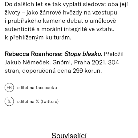
Do dalších let se tak vyplatí sledovat oba její
životy – jako žánrové hvězdy na vzestupu
i prubířského kamene debat o umělcově
autenticitě a morální integritě ve vztahu
k přehlíženým kulturám.
Rebecca Roanhorse:
Stopa blesku
.
Přeložil
Jakub Němeček. Gnóm!, Praha 2021, 304
stran, doporučená cena 299 korun.
FB
sdílet na facebooku
𝕏
sdílet na 𝕏 (twitteru)
Související