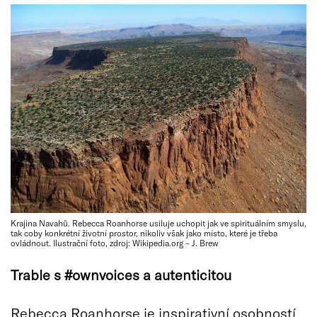
Krajina Navahů. Rebecca Roanhorse usiluje uchopit jak ve spirituálním smyslu,
tak coby konkrétní životní prostor, nikoliv však jako místo, které je třeba
ovládnout. Ilustrační foto, zdroj: Wikipedia.org – J. Brew
Trable s #
own
v
oices
a autenticitou
Rebecca Roanhorse je inspirativní osobností