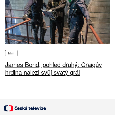
film
James Bond, pohled druhý: Craigův
hrdina nalezl svůj svatý grál