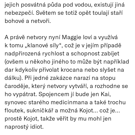
jejich posvátná půda pod vodou, existují jiná
nebezpečí. Světem se totiž opět toulají staří
bohové a netvoři.
A právě netvory nyní Maggie loví a využívá
k tomu „klanové síly“, což je v jejím případě
nadpřirozená rychlost a schopnost zabíjet
(ovšem u někoho jiného to může být například
dar kdykoliv přivolat krocana nebo slyšet na
dálku). Při jedné zakázce narazí na stopu
čaroděje, který netvory vytváří, a rozhodne se
ho vypátrat. Spojencem jí bude jen Kai,
synovec starého medicinmana a také trochu
floutek, sukničkář a možná Kojot… což je…
prostě Kojot, takže věřit by mu mohl jen
naprostý idiot.