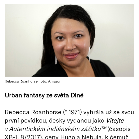
Rebecca Roanhorse, foto: Amazon
Urban fantasy ze světa Din
é
Rebecca Roanhorse (* 1971) vyhrála už se svou
první povídkou, česky vydanou jako
Vítejte
v
Autentick
é
m indi
á
nsk
é
m zážitku
™
(časopis
XB-1, 8/2017), ceny Hugo a Nebula, k čemuž