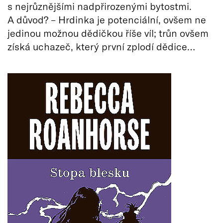
s nejrůznějšími nadpřirozenými bytostmi.
A důvod? – Hrdinka je potenciální, ovšem ne
jedinou možnou dědičkou říše víl; trůn ovšem
získá uchazeč, který první zplodí dědice…