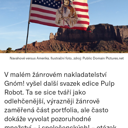
Navahové versus Amerika. Ilustrační foto, zdroj: Public Domain Pictures.net
V malém žánrovém nakladatelství
Gnóm! vyšel další svazek edice Pulp
Robot. Ta se sice tváří jako
odlehčenější, výrazněji žánrově
zaměřená část portfolia, ale často
dokáže vyvolat pozoruhodné
množství – i společenských! – otázek.