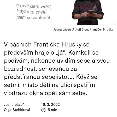
Jedna báseň. Autoři čtou: František Hruška
V básních Františka Hrušky se
především hraje o „já“. Kamkoli se
podívám, nakonec uvidím sebe a svou
bezradnost, schovanou za
předstíranou sebejistotu. Když se
setmí, místo dětí na ulici spatřím
v odrazu okna opět sám sebe.
Jedna báseň
16. 3. 2022
Olga Stehlíková
5 min