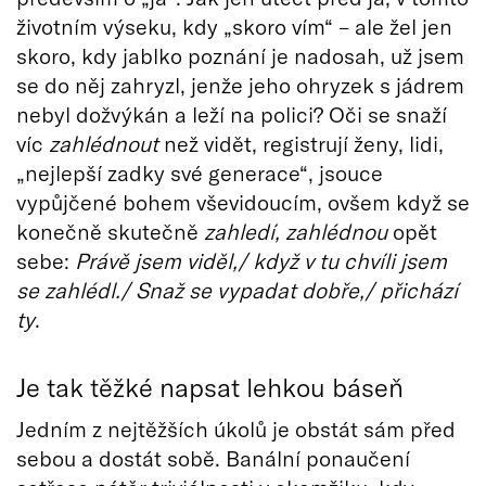
životním výseku, kdy „skoro vím“ – ale žel jen
skoro, kdy jablko poznání je nadosah, už jsem
se do něj zahryzl, jenže jeho ohryzek s jádrem
nebyl dožvýkán a leží na polici? Oči se snaží
víc
zahlédnout
než vidět, registrují ženy, lidi,
„nejlepší zadky své generace“, jsouce
vypůjčené bohem vševidoucím, ovšem když se
konečně skutečně
zahledí, zahlédnou
opět
sebe:
Právě jsem viděl,/ když v tu chvíli jsem
se zahlédl./ Snaž se vypadat dobře,/ přichází
ty
.
Je tak těžké napsat lehkou báseň
Jedním z nejtěžších úkolů je obstát sám před
sebou a dostát sobě. Banální ponaučení