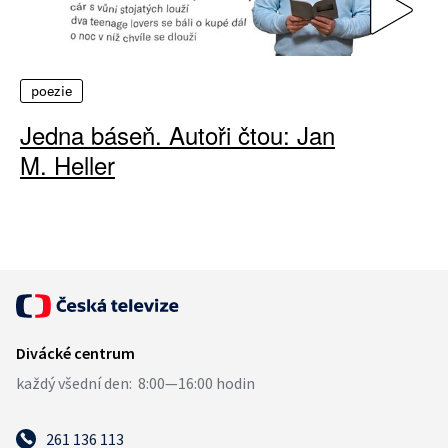
poezie
Jedna báseň. Autoři čtou: Jan
M. Heller
261 136 113