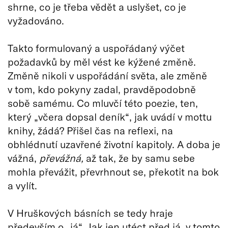
shrne, co je třeba vědět a uslyšet, co je
vyžadováno.
Takto formulovaný a uspořádaný výčet
požadavků by měl vést ke kýžené změně.
Změně nikoli v uspořádání světa, ale změně
v tom, kdo pokyny zadal, pravděpodobně
sobě samému. Co mluvčí této poezie, ten,
který „včera dopsal deník“, jak uvádí v mottu
knihy, žádá? Přišel čas na reflexi, na
obhlédnutí uzavřené životní kapitoly. A doba je
vážná,
převážná,
až tak, že by samu sebe
mohla převážit, převrhnout se, překotit na bok
a vylít.
V Hruškových básních se tedy hraje
především o „já“. Jak jen utéct před já, v tomto