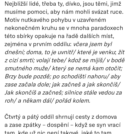
Nejbližší lidé, třeba ty, dívko, jsou těmi, jimž
musíme pomoci, aby nám mohli svázat ruce.
Motiv nutkavého pohybu v uzavřeném
nekonečném kruhu se v mnoha paradoxech
této sbírky opakuje na řadě dalších míst,
zejména v prvním oddílu:
včera jsem byl
dnešní; doma, to je uvnitř/ které je venku
;
žít
z cizí smrti; volají tebe/ kdož se míjíš/ v bodě
smutného muže/ který se nemá kam otočit;
Brzy bude pozdě; po schodišti nahoru/ aby
zase začala dole; jak začneš a jak skončíš/
Jak skončíš a začneš; silnice stále vedou za
roh/ a někam dál/ pořád kolem
.
Čtvrtý a pátý oddíl shrnují cesty z domova
a zase zpátky – dospění – když se syn vrací
tam, kde už nic není takové, jaké to tam