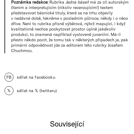
Poznámka redakce:
Rubrika
Jedna báseň
má za cíl autorským
čtením a interpretujícím (nikoliv recenzujícím!) textem
představovat básnické tituly, které se na trhu objevily
v nedávné době, řekněme v posledním půlroce, někdy i o něco
dříve. Není to rubrika přísně výběrová, nýbrž mapující, i když
kvalitativně nechce poskytovat prostor úplně jakékoliv
produkci, to znamená například vysloveně juvenilní. Má-li
přesto někdo pocit, že tomu tak v některých případech je, pak
primární odpovědnost jde za editorem této rubriky Josefem
Chuchmou.
FB
sdílet na facebooku
𝕏
sdílet na 𝕏 (twitteru)
Související