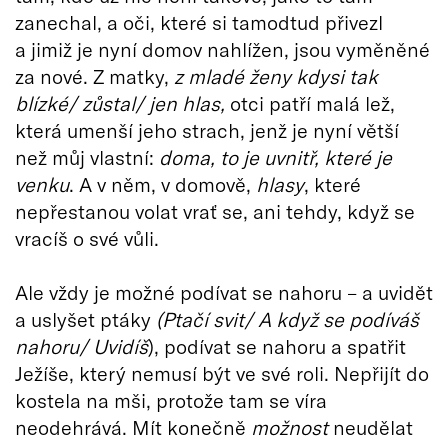
zanechal, a oči, které si tamodtud přivezl
a jimiž je nyní domov nahlížen, jsou vyměněné
za nové. Z matky,
z mladé ženy kdysi tak
blízké/ zůstal/ jen hlas,
otci patří malá lež,
která umenší jeho strach, jenž je nyní větší
než můj vlastní:
doma, to je uvnitř, které je
venku
. A v něm, v domově,
hlasy
, které
nepřestanou volat vrať se, ani tehdy, když se
vracíš o své vůli.
Ale vždy je možné podívat se nahoru – a uvidět
a uslyšet ptáky
(Ptačí svit/ A když se podíváš
nahoru/ Uvidíš
), podívat se nahoru a spatřit
Ježíše, který nemusí být ve své roli. Nepřijít do
kostela na mši, protože tam se víra
neodehrává. Mít konečně
možnost
neudělat