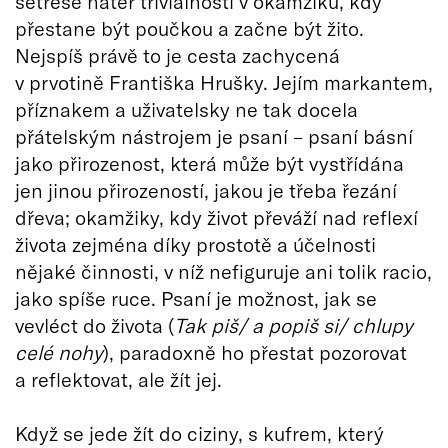
setřese nátěr triviálnosti v okamžiku, kdy
přestane být poučkou a začne být žito.
Nejspíš právě to je cesta zachycená
v prvotině Františka Hrušky. Jejím markantem,
příznakem a uživatelsky ne tak docela
přátelským nástrojem je psaní – psaní básní
jako přirozenost, která může být vystřídána
jen jinou přirozeností, jakou je třeba řezání
dřeva; okamžiky, kdy život převáží nad reflexí
života zejména díky prostotě a účelnosti
nějaké činnosti, v níž nefiguruje ani tolik racio,
jako spíše ruce. Psaní je možnost, jak se
vevléct do života (
Tak piš/ a popiš si/ chlupy
celé nohy
), paradoxně ho přestat pozorovat
a reflektovat, ale žít jej.
Když se jede žít do ciziny, s kufrem, který