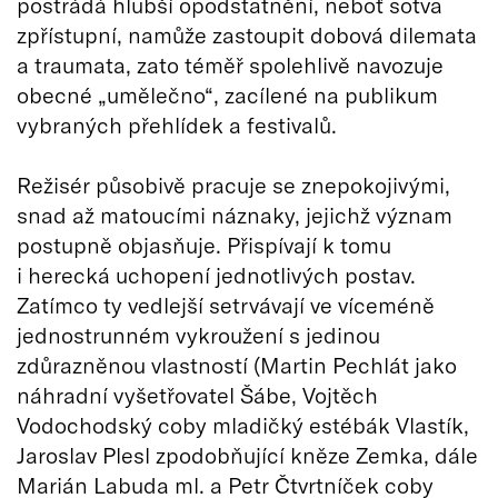
postrádá hlubší opodstatnění, neboť sotva
zpřístupní, namůže zastoupit dobová dilemata
a traumata, zato téměř spolehlivě navozuje
obecné „umělečno“, zacílené na publikum
vybraných přehlídek a festivalů.
Režisér působivě pracuje se znepokojivými,
snad až matoucími náznaky, jejichž význam
postupně objasňuje. Přispívají k tomu
i herecká uchopení jednotlivých postav.
Zatímco ty vedlejší setrvávají ve víceméně
jednostrunném vykroužení s jedinou
zdůrazněnou vlastností (Martin Pechlát jako
náhradní vyšetřovatel Šábe, Vojtěch
Vodochodský coby mladičký estébák Vlastík,
Jaroslav Plesl zpodobňující kněze Zemka, dále
Marián Labuda ml. a Petr Čtvrtníček coby