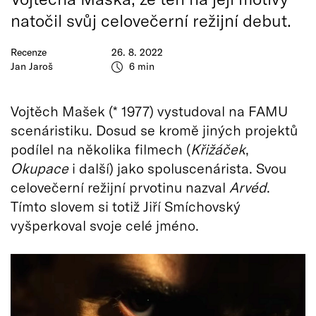
natočil svůj celovečerní režijní debut.
Recenze
26. 8. 2022
Jan Jaroš
6 min
Vojtěch Mašek (* 1977) vystudoval na FAMU
scenáristiku. Dosud se kromě jiných projektů
podílel na několika filmech (
Křižáček
,
Okupace
i další) jako spoluscenárista. Svou
celovečerní režijní prvotinu nazval
Arv
é
d
.
Tímto slovem si totiž Jiří Smíchovský
vyšperkoval svoje celé jméno.