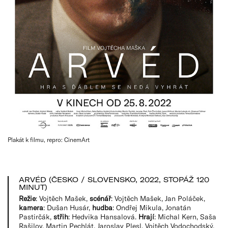
Plakát k filmu, repro: CinemArt
ARVÉD (ČESKO / SLOVENSKO, 2022, STOPÁŽ 120
MINUT)
Režie
: Vojtěch Mašek,
sc
é
nář
: Vojtěch Mašek, Jan Poláček,
kamera
: Dušan Husár,
hudba
: Ondřej Mikula, Jonatán
Pastirčák,
střih
: Hedvika Hansalová.
Hrají
: Michal Kern, Saša
Rašilov, Martin Pechlát, Jaroslav Plesl, Vojtěch Vodochodský,