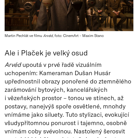
Martin Pechlát ve filmu
Arvéd
, foto: CinemArt – Maxim Stano
Ale i Plaček je velký osud
Arv
é
d
upoutá v prvé řadě vizuálním
uchopením: Kameraman Dušan Husár
upřednostnil obrazy ponořené do ztemnělého
zarámování bytových, kancelářských
i vězeňských prostor – tonou ve stínech, až
postavy, nanejvýš spoře osvětlené, mnohdy
vnímáme jako siluety. Tuto stylizaci, evokující
všudypřítomnou ponurost i tajemno, osobně
vnímám coby svévolnou. Nastolený šerosvit