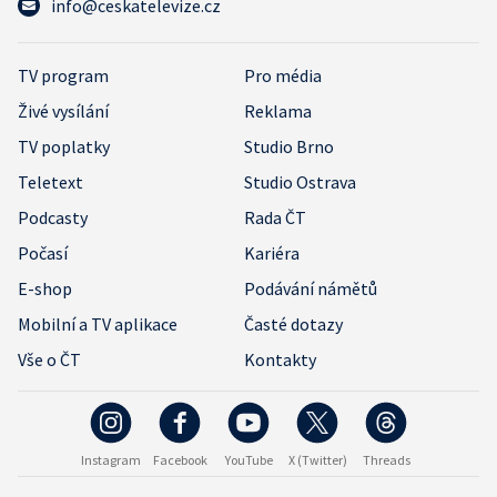
info@ceskatelevize.cz
TV program
Pro média
Živé vysílání
Reklama
TV poplatky
Studio Brno
Teletext
Studio Ostrava
Podcasty
Rada ČT
Počasí
Kariéra
E-shop
Podávání námětů
Mobilní a TV aplikace
Časté dotazy
Vše o ČT
Kontakty
Instagram
Facebook
YouTube
X (Twitter)
Threads