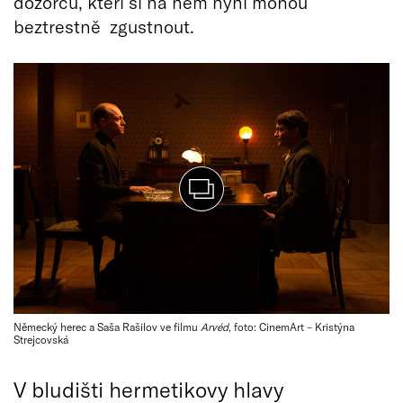
dozorců, kteří si na něm nyní mohou
beztrestně zgustnout.
Německý herec a Saša Rašilov ve filmu
Arvéd
, foto: CinemArt – Kristýna
Strejcovská
V bludišti hermetikovy hlavy