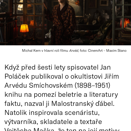
Michal Kern v hlavní roli filmu
Arvéd
, foto: CinemArt – Maxim Stano
Když před šesti lety spisovatel Jan
Poláček publikoval o okultistovi Jiřím
Arvédu Smíchovském (1898–1951)
knihu na pomezí beletrie a literatury
faktu, nazval ji Malostranský ďábel.
Natolik inspirovala scenáristu,
výtvarníka, skladatele a textaře
Vojtěcha Maška, že ten na její motivy