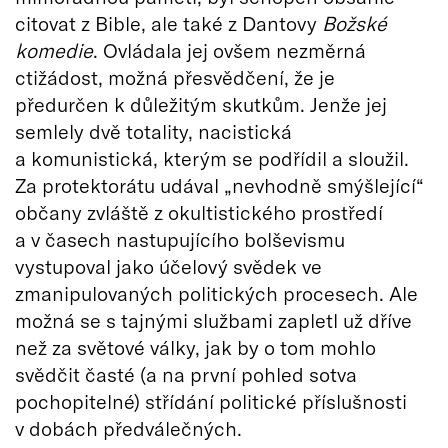
citovat z Bible, ale také z Dantovy
Božsk
é
komedie
. Ovládala jej ovšem nezměrná
ctižádost, možná přesvědčení, že je
předurčen k důležitým skutkům. Jenže jej
semlely dvě totality, nacistická
a komunistická, kterým se podřídil a sloužil.
Za protektorátu udával „nevhodně smýšlející“
občany zvláště z okultistického prostředí
a v časech nastupujícího bolševismu
vystupoval jako účelový svědek ve
zmanipulovaných politických procesech. Ale
možná se s tajnými službami zapletl už dříve
než za světové války, jak by o tom mohlo
svědčit časté (a na první pohled sotva
pochopitelné) střídání politické příslušnosti
v dobách předválečných.