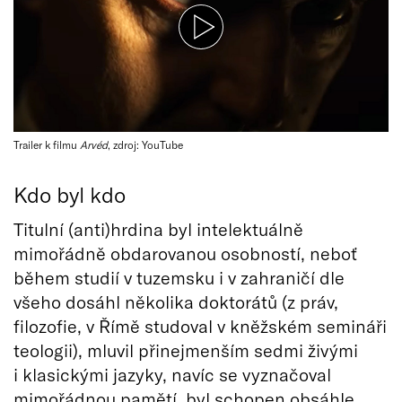
Trailer k filmu
Arvéd
, zdroj: YouTube
Kdo byl kdo
Titulní (anti)hrdina byl intelektuálně
mimořádně obdarovanou osobností, neboť
během studií v tuzemsku i v zahraničí dle
všeho dosáhl několika doktorátů (z práv,
filozofie, v Římě studoval v kněžském semináři
teologii), mluvil přinejmenším sedmi živými
i klasickými jazyky, navíc se vyznačoval
mimořádnou pamětí, byl schopen obsáhle