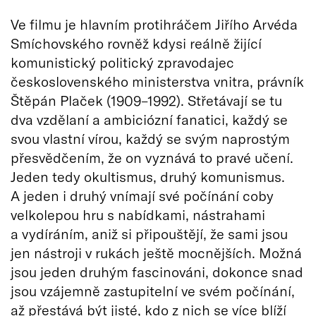
Ve filmu je hlavním protihráčem Jiřího Arvéda
Smíchovského rovněž kdysi reálně žijící
komunistický politický zpravodajec
československého ministerstva vnitra, právník
Štěpán Plaček (1909–1992). Střetávají se tu
dva vzdělaní a ambiciózní fanatici, každý se
svou vlastní vírou, každý se svým naprostým
přesvědčením, že on vyznává to pravé učení.
Jeden tedy okultismus, druhý komunismus.
A jeden i druhý vnímají své počínání coby
velkolepou hru s nabídkami, nástrahami
a vydíráním, aniž si připouštějí, že sami jsou
jen nástroji v rukách ještě mocnějších. Možná
jsou jeden druhým fascinováni, dokonce snad
jsou vzájemně zastupitelní ve svém počínání,
až přestává být jisté, kdo z nich se více blíží