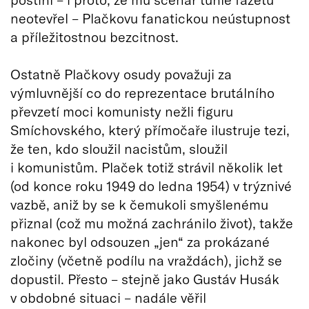
neotevřel – Plačkovu fanatickou neústupnost
a příležitostnou bezcitnost.
Ostatně Plačkovy osudy považuji za
výmluvnější co do reprezentace brutálního
převzetí moci komunisty nežli figuru
Smíchovského, který přímočaře ilustruje tezi,
že ten, kdo sloužil nacistům, sloužil
i komunistům. Plaček totiž strávil několik let
(od konce roku 1949 do ledna 1954) v trýznivé
vazbě, aniž by se k čemukoli smyšlenému
přiznal (což mu možná zachránilo život), takže
nakonec byl odsouzen „jen“ za prokázané
zločiny (včetně podílu na vraždách), jichž se
dopustil. Přesto – stejně jako Gustáv Husák
v obdobné situaci – nadále věřil