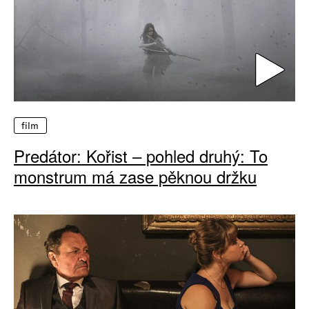
film
Predátor: Kořist – pohled druhý: To
monstrum má zase pěknou držku