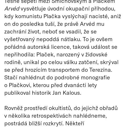
Těsné sepětí mezi Smíchovským a Plačkem
Arv
é
d
vysvětluje úvodní okupační příhodou,
kdy komunistu Plačka vyslýchají nacisté, aniž
on do posledka tuší, že právě Arvéd mu
zachrání život, neboť se vsadil, že se
vyšetřovaný nepoddá nátlaku. To je ovšem
pořádná autorská licence, taková událost se
nepřihodila: Plaček, narozený v židovské
rodině, unikal po celou válku zatčení, skrýval
se před hrozícím transportem do Terezína.
Stačí nahlédnut do podrobné monografie
o Plačkovi, kterou před dvanácti lety
publikoval historik Jan Kalous.
Rovněž prostředí okultistů, do jejichž obřadů
v několika retrospektivách nahlédneme,
postrádá bližší rozkrytí. Někteří