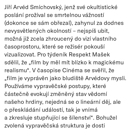
Jiří Arvéd Smíchovský, jenž své okultistické
poslání prožíval se smrtelnou vážností
(dokonce se sám obřezal), zahynul za dodnes
nevysvětlených okolností – nejspíš ubit,
možná již zcela zhroucený do vizí vlastního
časoprostoru, které se režisér pokouší
vizualizovat. Pro týdeník Respekt Mašek
sdělil, že „film by měl mít blízko k magickému
realismu“. V časopise Cinéma se svěřil, že
„film je vyprávěn jako bludiště Arvédovy mysli.
Používáme vypravěčské postupy, které
částečně evokují změněný stav vědomí
našeho hrdiny, nejedná se o lineární děj, ale
o přeskládání událostí, tak je vnímá
a zkresluje stupňující se šílenství“. Bohužel
zvolená vypravěčská struktura je dosti