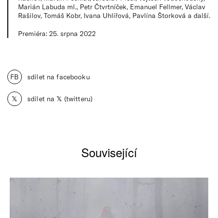
Marián Labuda ml., Petr Čtvrtníček, Emanuel Fellmer, Václav
Rašilov, Tomáš Kobr, Ivana Uhlířová, Pavlína Štorková a další.
Premiéra: 25. srpna 2022
FB
sdílet na facebooku
𝕏
sdílet na 𝕏 (twitteru)
Související