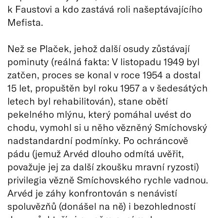
k Faustovi a kdo zastává roli našeptávajícího
Mefista.
Než se Plaček, jehož další osudy zůstávají
pominuty (reálná fakta: V listopadu 1949 byl
zatčen, proces se konal v roce 1954 a dostal
15 let, propuštěn byl roku 1957 a v šedesátých
letech byl rehabilitován), stane obětí
pekelného mlýnu, který pomáhal uvést do
chodu, vymohl si u něho vězněný Smíchovský
nadstandardní podmínky. Po ochráncově
pádu (jemuž Arvéd dlouho odmítá uvěřit,
považuje jej za další zkoušku mravní ryzosti)
privilegia vězně Smíchovského rychle vadnou.
Arvéd je záhy konfrontován s nenávistí
spoluvězňů (donášel na ně) i bezohledností