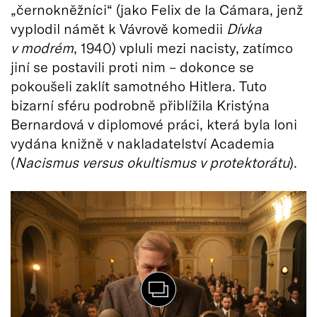
„černokněžníci“ (jako Felix de la Cámara, jenž
vyplodil námět k Vávrově komedii
Dívka
v modr
é
m
, 1940) vpluli mezi nacisty, zatímco
jiní se postavili proti nim – dokonce se
pokoušeli zaklít samotného Hitlera. Tuto
bizarní sféru podrobně přiblížila Kristýna
Bernardová v diplomové práci, která byla loni
vydána knižně v nakladatelství Academia
(
Nacismus versus okultismus v protektorátu
).