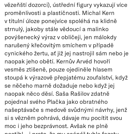
vězeňští dozorci), ústřední figury vykazují více
proměnlivosti a plastičnosti. Michal Kern
v titulní úloze ponejvíce spoléhá na klidně
strnulý, jakoby stále vědoucí a malinko
povýšenecký výraz v obličeji, jen málokdy
narušený křečovitým smíchem v případě
cynického žertu, ať již jej nastrojil sám nebo je
naopak jeho obětí. Kernův Arvéd hovoří
vesměs ztišeně, pouze ojediněle hlasem
stoupá k výrazově přepjatému zoufalství, když
se něčeho marně dožaduje nebo když jej
naopak něco děsí. Saša Rašilov zdatně
pojednal svého Plačka jako obratného
našeptávače s medově svůdnými návrhy, jenž
si s vězněm pohrává, dávaje mu pocítit svou
moc i jeho bezprávnost. Avšak ne plně
postihl – i proto, že mu scénář tuhle fazetu