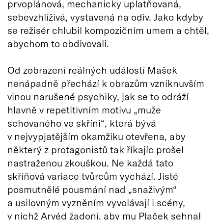
prvoplánová, mechanicky uplatňovaná,
sebevzhlíživá, vystavená na odiv. Jako kdyby
se režisér chlubil kompozičním umem a chtěl,
abychom to obdivovali.
Od zobrazení reálných událostí Mašek
nenápadně přechází k obrazům vzniknuvším
vinou narušené psychiky, jak se to odráží
hlavně v repetitivním motivu „muže
schovaného ve skříni“, která bývá
v nejvypjatějším okamžiku otevřena, aby
některý z protagonistů tak říkajíc prošel
nastraženou zkouškou. Ne každá tato
skříňová variace tvůrcům vychází. Jisté
posmutnělé pousmání nad „snaživým“
a usilovným vyzněním vyvolávají i scény,
v nichž Arvéd žadoní, aby mu Plaček sehnal