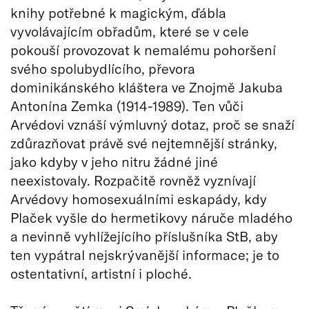
knihy potřebné k magickým, ďábla
vyvolávajícím obřadům, které se v cele
pokouší provozovat k nemalému pohoršení
svého spolubydlícího, převora
dominikánského kláštera ve Znojmě Jakuba
Antonína Zemka (1914-1989). Ten vůči
Arvédovi vznáší výmluvný dotaz, proč se snaží
zdůrazňovat právě své nejtemnější stránky,
jako kdyby v jeho nitru žádné jiné
neexistovaly. Rozpačitě rovněž vyznívají
Arvédovy homosexuálními eskapády, kdy
Plaček vyšle do hermetikovy náruče mladého
a nevinně vyhlížejícího příslušníka StB, aby
ten vypátral nejskrývanější informace; je to
ostentativní, artistní i ploché.