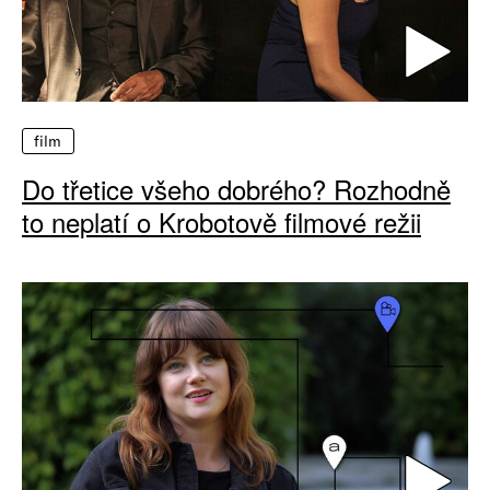
film
Do třetice všeho dobrého? Rozhodně
to neplatí o Krobotově filmové režii