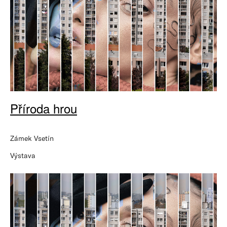
Příroda hrou
Zámek Vsetín
Výstava