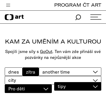
PROGRAM ČT ART
Česká televize
Zpravodajství
Sport
KAM ZA UMĚNÍM A KULTUROU
iVysílání
Spojili jsme síly s
GoOut
. Ten vám zde přináší své
TV program
pozvánky na nejrůznější akce
Pro děti
edu
dnes
zítra
city
Vše o ČT
tipy
Pro děti