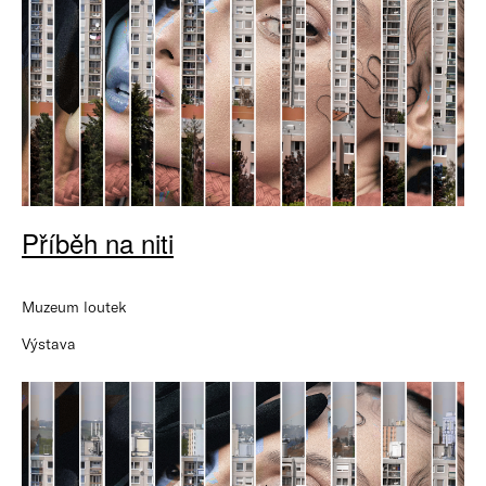
Příběh na niti
Muzeum loutek
Výstava