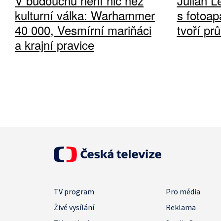
V budoucnu není nic než
Julian L
kulturní válka: Warhammer
s fotoap
40 000, Vesmírní mariňáci
tvoří pr
a krajní pravice
TV program
Pro média
Živé vysílání
Reklama