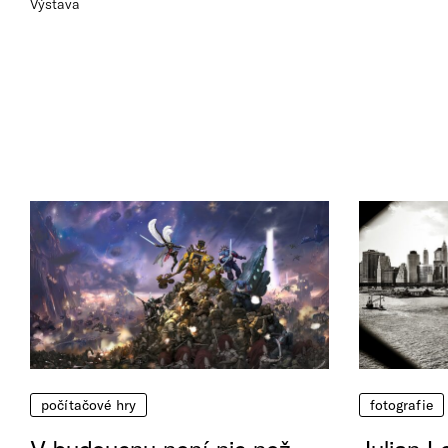
Výstava
počítačové hry
fotografie