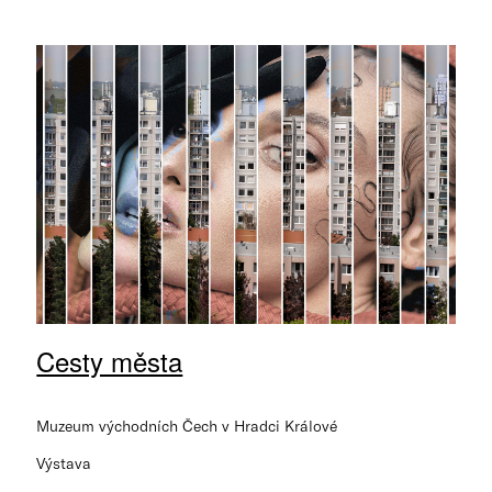
Cesty města
Muzeum východních Čech v Hradci Králové
Výstava