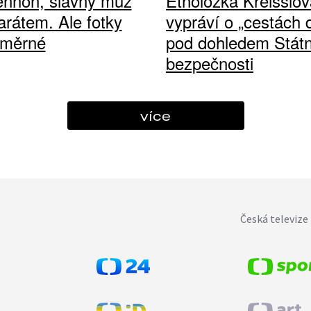
ennon, slavný muž
Etnoložka Kreisslov
arátem. Ale fotky
vypráví o „cestách
ůměrné
pod dohledem Státn
bezpečnosti
více
Česká televize 