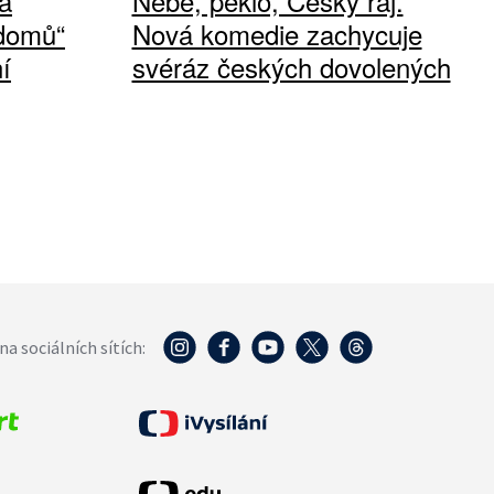
á
Nebe, peklo, Český ráj.
 domů“
Nová komedie zachycuje
í
svéráz českých dovolených
na sociálních sítích: