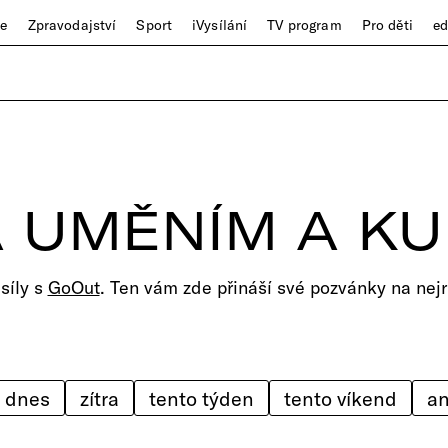
ze
Zpravodajství
Sport
iVysílání
TV program
Pro děti
e
 UMĚNÍM A K
 síly s
GoOut
. Ten vám zde přináší své pozvánky na nejr
dnes
zítra
tento týden
tento víkend