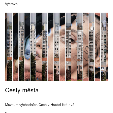
Výstava
Cesty města
Muzeum východních Čech v Hradci Králové