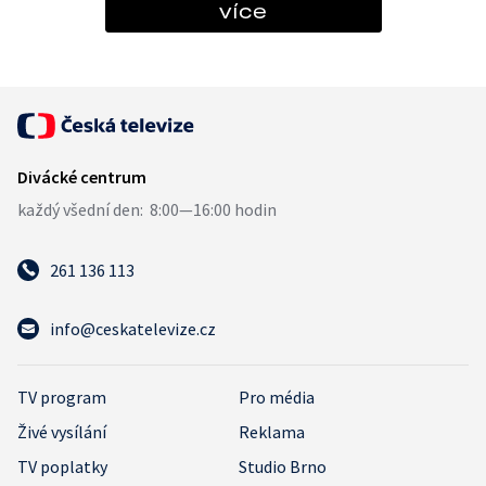
více
261 136 113
info@ceskatelevize.cz
TV program
Pro média
Živé vysílání
Reklama
TV poplatky
Studio Brno