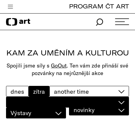
PROGRAM ČT ART
Česká televize
Zpravodajství
Sport
KAM ZA UMĚNÍM A KULTUROU
iVysílání
Spojili jsme síly s
GoOut
. Ten vám zde přináší své
TV program
pozvánky na nejrůznější akce
Pro děti
edu
dnes
zítra
Vše o ČT
novinky
Výstavy