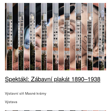
Spektákl: Zábavní plakát 1890–1938
Výstavní síň Masné krámy
Výstava