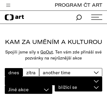
PROGRAM ČT ART
Česká televize
Zpravodajství
Sport
KAM ZA UMĚNÍM A KULTUROU
iVysílání
Spojili jsme síly s
GoOut
. Ten vám zde přináší své
TV program
pozvánky na nejrůznější akce
Pro děti
edu
dnes
zítra
Vše o ČT
blížící se
Jiné akce