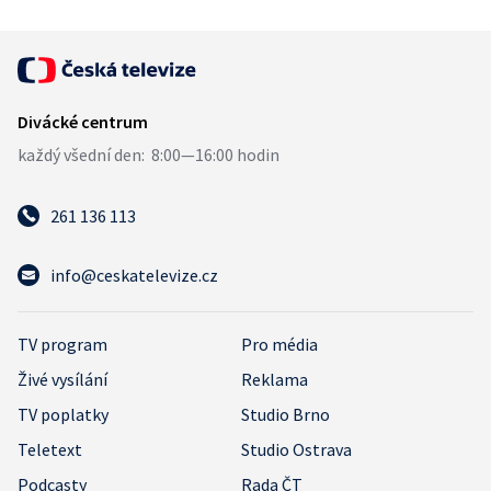
261 136 113
info@ceskatelevize.cz
TV program
Pro média
Živé vysílání
Reklama
TV poplatky
Studio Brno
Teletext
Studio Ostrava
Podcasty
Rada ČT