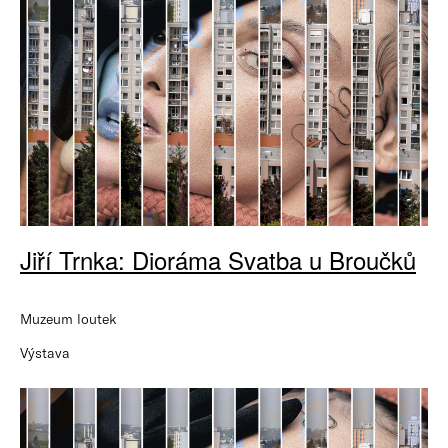
Jiří Trnka: Dioráma Svatba u Broučků
Muzeum loutek
Výstava