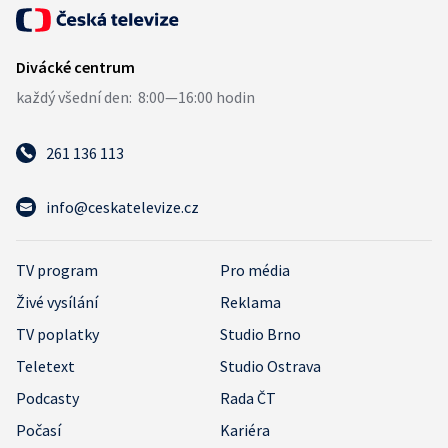
261 136 113
info@ceskatelevize.cz
TV program
Pro média
Živé vysílání
Reklama
TV poplatky
Studio Brno
Teletext
Studio Ostrava
Podcasty
Rada ČT
Počasí
Kariéra