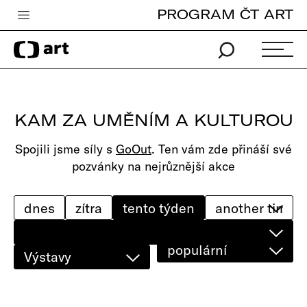
PROGRAM ČT ART
Česká televize
Zpravodajství
Sport
KAM ZA UMĚNÍM A KULTUROU
iVysílání
Spojili jsme síly s
GoOut
. Ten vám zde přináší své
TV program
pozvánky na nejrůznější akce
Pro děti
edu
dnes
zítra
tento týden
Vše o ČT
populární
Výstavy