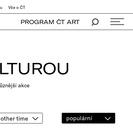
du
Vše o ČT
PROGRAM ČT ART
ULTUROU
ůznější akce
populární