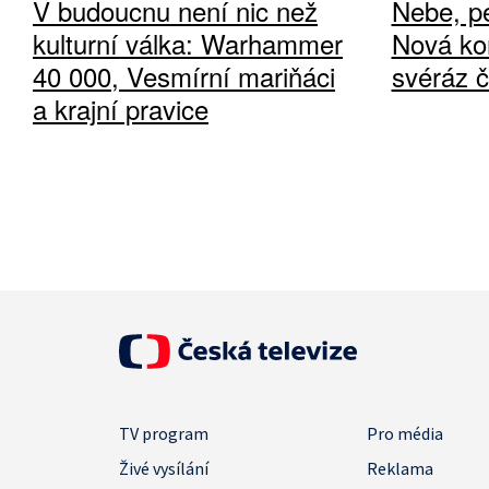
V budoucnu není nic než
Nebe, pe
kulturní válka: Warhammer
Nová ko
40 000, Vesmírní mariňáci
svéráz 
a krajní pravice
TV program
Pro média
Živé vysílání
Reklama