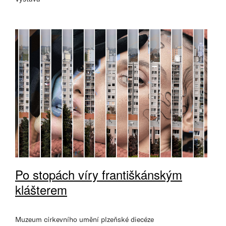
Po stopách víry františkánským
klášterem
Muzeum církevního umění plzeňské diecéze