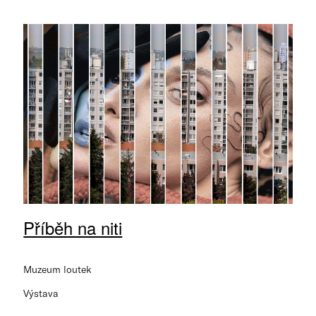
Příběh na niti
Muzeum loutek
Výstava