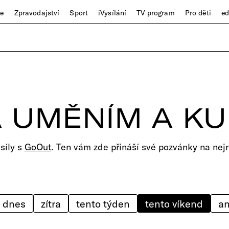
ze
Zpravodajství
Sport
iVysílání
TV program
Pro děti
e
 UMĚNÍM A K
 síly s
GoOut
. Ten vám zde přináší své pozvánky na nejr
dnes
zítra
tento týden
tento víkend