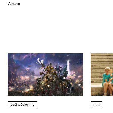
Výstava
počítačové hry
film