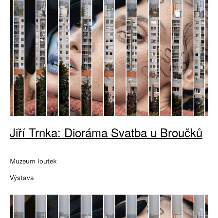
Jiří Trnka: Dioráma Svatba u Broučků
Muzeum loutek
Výstava