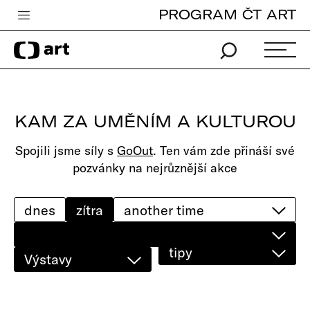
PROGRAM ČT ART
Česká televize
Zpravodajství
Sport
KAM ZA UMĚNÍM A KULTUROU
iVysílání
Spojili jsme síly s
GoOut
. Ten vám zde přináší své
TV program
pozvánky na nejrůznější akce
Pro děti
edu
dnes
zítra
Vše o ČT
tipy
Výstavy