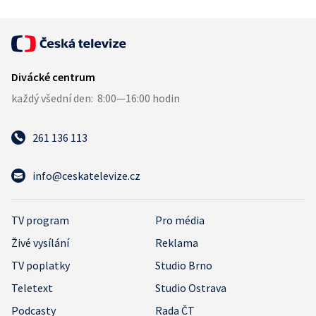
261 136 113
info@ceskatelevize.cz
TV program
Pro média
Živé vysílání
Reklama
TV poplatky
Studio Brno
Teletext
Studio Ostrava
Podcasty
Rada ČT