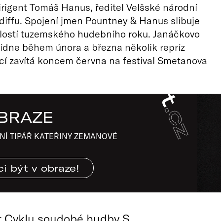
dirigent Tomáš Hanus, ředitel Velšské národní
diffu. Spojení jmen Pountney & Hanus slibuje
álostí tuzemského hudebního roku. Janáčkovo
ídne během února a března několik repríz
cí zavítá koncem června na festival Smetanova
BRAZE
NÍ TIPÁŘ KATEŘINY ZEMANOVÉ
i být v obraze!
t Cyklu soudobé hudby S