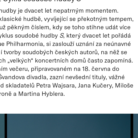
 hudby je dvacet let nepatrným momentem.
lasické hudbě, vyvíjející se překotným tempem,
 už pěkným číslem, kdy se toho stihne udát více
Cyklus soudobé hudby
S
, který dvacet let pořádá
e Philharmonia, si zaslouží uznání za neúnavné
í tvorby soudobých českých autorů, na něž se
ch „velkých“ koncertních domů často zapomíná.
ím večeru, připravovaném na 18. června do
vandova divadla, zazní nevšední tituly, vážné
od skladatelů Petra Wajsara, Jana Kučery, Miloše
oně a Martina Hyblera.