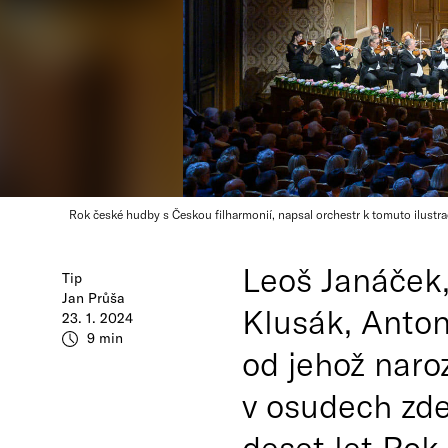
Rok české hudby s Českou filharmonií, napsal orchestr k tomuto ilustra
Leoš Janáček,
Tip
Jan Průša
Klusák, Anton
23. 1. 2024
9 min
od jehož naro
v osudech zde
deset let Rok