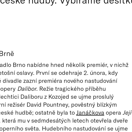
 Brně
adlo Brno nabídne hned několik premiér, v nichž
etošní oslavy. První se odehraje 2. února, kdy
 divadle zazní premiéra nového nastudování
 opery
Dalibor
. Režie tragického příběhu
echtici Daliboru z Kozojed se ujme proslulý
rní režisér David Pountney, pověstný blízkým
eské hudbě; ostatně byla to
Janáčkova
opera
Její
, která mu v sedmdesátých letech otevřela dveře
 operního světa. Hudebního nastudování se ujme