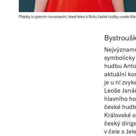
Plakáty k operním inscenacím, které letos k Roku české hudby uvede Náro
Bystroušk
Nejvýznamn
symbolicky 
hudbu Anton
aktuální ko
je u ní zvy
Leoše Jan
hlavního ho
české hudb
Královské o
český diri
v čele s Je