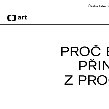
Česká televi
PROČ 
PŘI
Z PR