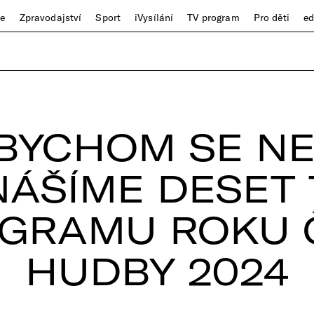
ze
Zpravodajství
Sport
iVysílání
TV program
Pro děti
e
BYCHOM SE NET
NÁŠÍME DESET 
OGRAMU ROKU 
HUDBY 2024