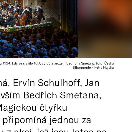
 1924, kdy se slavilo 100. výročí narození Bedřicha Smetany, foto: Česká
filharmonie – Petra Hajská
á, Ervín Schulhoff, Jan
evším Bedřich Smetana,
 Magickou čtyřku
k připomíná jednou za
z akcí, jež jsou letos na