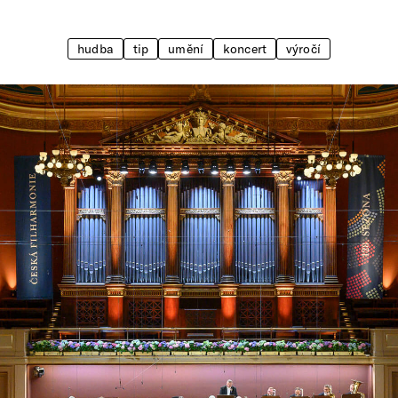
hudba
tip
umění
koncert
výročí