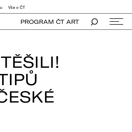
du
Vše o ČT
PROGRAM ČT ART
ĚŠILI!
TIPŮ
ČESKÉ