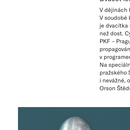
V dějinách
V soudobé k
je dvacítka
než dost. 
PKF – Pragu
propagován
v programe
Na speciáln
pražského Š
i nevážné, 
Orson Štědr