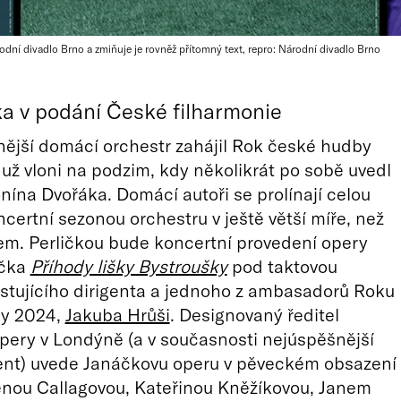
dní divadlo Brno a zmiňuje je rovněž přítomný text, repro: Národní divadlo Brno
a v podání České filharmonie
ější domácí orchestr zahájil Rok české hudby
už vloni na podzim, kdy několikrát po sobě uvedl
ína Dvořáka. Domácí autoři se prolínají celou
ncertní sezonou orchestru v ještě větší míře, než
kem. Perličkou bude koncertní provedení opery
áčka
Příhody lišky Bystroušky
pod taktovou
stujícího dirigenta a jednoho z ambasadorů Roku
y 2024,
Jakuba Hrůši
. Designovaný ředitel
pery v Londýně (a v současnosti nejúspěšnější
gent) uvede Janáčkovu operu v pěveckém obsazení
lenou Callagovou, Kateřinou Kněžíkovou, Janem