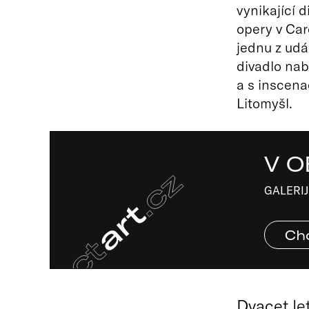
vynikající 
opery v Car
jednu z ud
divadlo nab
a s inscena
Litomyšl.
V O
GALERIJ
Chc
Dvacet le