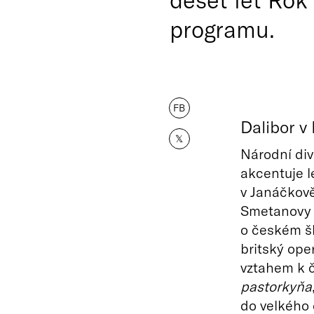
programu.
FB
Dalibor v
𝕏
Národní div
akcentuje l
v Janáčkově
Smetanovy
o českém šl
britský ope
vztahem k č
pastorkyňa
do velkého