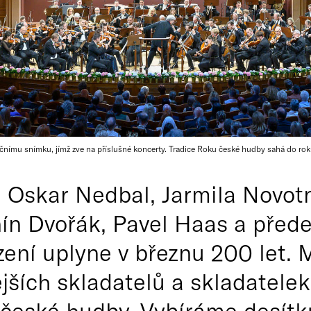
čnímu snímku, jímž zve na příslušné koncerty. Tradice Roku české hudby sahá do roku
 Oskar Nedbal, Jarmila Novotn
ín Dvořák, Pavel Haas a před
zení uplyne v březnu 200 let.
jších skladatelů a skladatele
 české hudby. Vybíráme desítku 