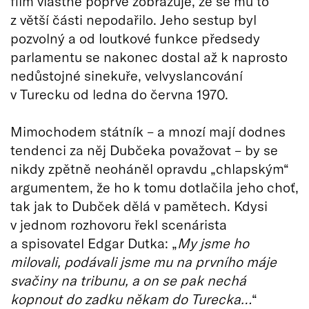
film vlastně poprvé zobrazuje, že se mu to
z větší části nepodařilo. Jeho sestup byl
pozvolný a od loutkové funkce předsedy
parlamentu se nakonec dostal až k naprosto
nedůstojné sinekuře, velvyslancování
v Turecku od ledna do června 1970.
Mimochodem státník – a mnozí mají dodnes
tendenci za něj Dubčeka považovat – by se
nikdy zpětně neoháněl opravdu „chlapským“
argumentem, že ho k tomu dotlačila jeho choť,
tak jak to Dubček dělá v pamětech. Kdysi
v jednom rozhovoru řekl scenárista
a spisovatel Edgar Dutka: „
My jsme ho
milovali, podávali jsme mu na prvního máje
svačiny na tribunu, a on se pak nechá
kopnout do zadku někam do Turecka…
“