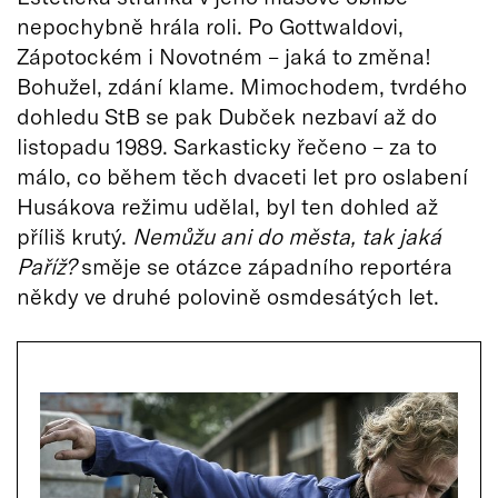
nepochybně hrála roli. Po Gottwaldovi,
Zápotockém i Novotném – jaká to změna!
Bohužel, zdání klame. Mimochodem, tvrdého
dohledu StB se pak Dubček nezbaví až do
listopadu 1989. Sarkasticky řečeno – za to
málo, co během těch dvaceti let pro oslabení
Husákova režimu udělal, byl ten dohled až
příliš krutý.
Nemůžu ani do města, tak jaká
Paříž?
směje se otázce západního reportéra
někdy ve druhé polovině osmdesátých let.