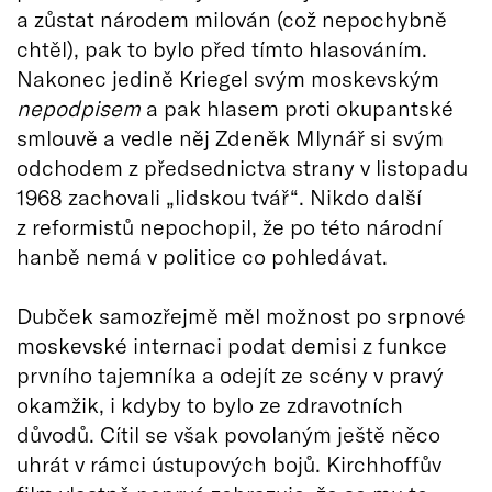
a zůstat národem milován (což nepochybně
chtěl), pak to bylo před tímto hlasováním.
Nakonec jedině Kriegel svým moskevským
nepodpisem
a pak hlasem proti okupantské
smlouvě a vedle něj Zdeněk Mlynář si svým
odchodem z předsednictva strany v listopadu
1968 zachovali „lidskou tvář“. Nikdo další
z reformistů nepochopil, že po této národní
hanbě nemá v politice co pohledávat.
Dubček samozřejmě měl možnost po srpnové
moskevské internaci podat demisi z funkce
prvního tajemníka a odejít ze scény v pravý
okamžik, i kdyby to bylo ze zdravotních
důvodů. Cítil se však povolaným ještě něco
uhrát v rámci ústupových bojů. Kirchhoffův