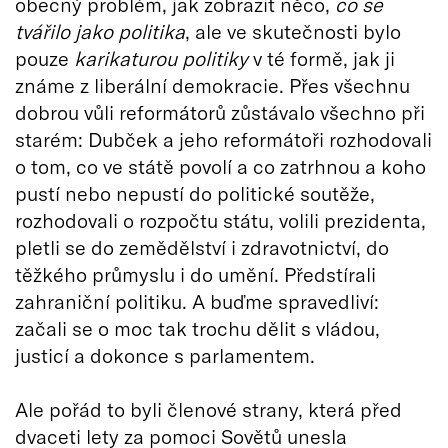
obecný problém, jak zobrazit něco,
co se
tvářilo jako politika
, ale ve skutečnosti bylo
pouze
karikaturou politiky
v té formě, jak ji
známe z liberální demokracie. Přes všechnu
dobrou vůli reformátorů zůstávalo všechno při
starém: Dubček a jeho reformátoři rozhodovali
o tom, co ve státě povolí a co zatrhnou a koho
pustí nebo nepustí do politické soutěže,
rozhodovali o rozpočtu státu, volili prezidenta,
pletli se do zemědělství i zdravotnictví, do
těžkého průmyslu i do umění. Předstírali
zahraniční politiku. A buďme spravedliví:
začali se o moc tak trochu dělit s vládou,
justicí a dokonce s parlamentem.
Ale pořád to byli členové strany, která před
dvaceti lety za pomoci Sovětů unesla