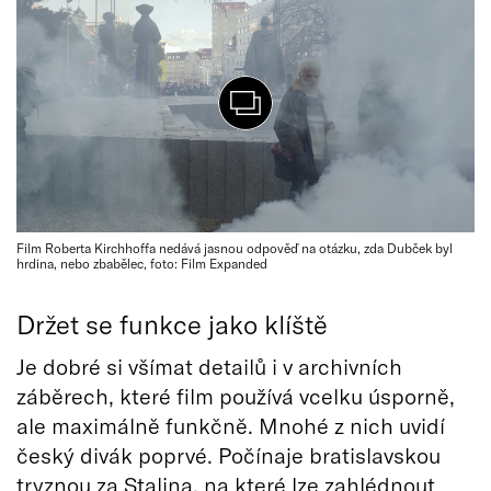
Film Roberta Kirchhoffa nedává jasnou odpověď na otázku, zda Dubček byl
hrdina, nebo zbabělec, foto: Film Expanded
Držet se funkce jako klíště
Je dobré si všímat detailů i v archivních
záběrech, které film používá vcelku úsporně,
ale maximálně funkčně. Mnohé z nich uvidí
český divák poprvé. Počínaje bratislavskou
tryznou za Stalina, na které lze zahlédnout