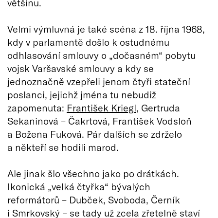
většinu.
Velmi výmluvná je také scéna z 18. října 1968,
kdy v parlamentě došlo k ostudnému
odhlasování smlouvy o „dočasném“ pobytu
vojsk Varšavské smlouvy a kdy se
jednoznačně vzepřeli jenom čtyři stateční
poslanci, jejichž jména tu nebudiž
zapomenuta:
František Kriegl
, Gertruda
Sekaninová – Čakrtová, František Vodsloň
a Božena Fuková. Pár dalších se zdrželo
a někteří se hodili marod.
Ale jinak šlo všechno jako po drátkách.
Ikonická „velká čtyřka“ bývalých
reformátorů – Dubček, Svoboda, Černík
i Smrkovský – se tady už zcela zřetelně staví