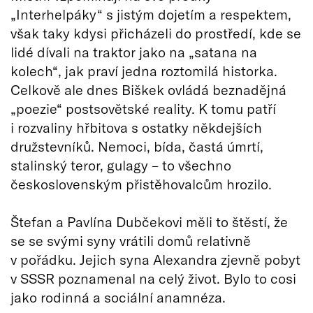
„Interhelpáky“ s jistým dojetím a respektem,
však taky kdysi přicházeli do prostředí, kde se
lidé dívali na traktor jako na „satana na
kolech“, jak praví jedna roztomilá historka.
Celkově ale dnes Biškek ovládá beznadějná
„poezie“ postsovětské reality. K tomu patří
i rozvaliny hřbitova s ostatky někdejších
družstevníků. Nemoci, bída, častá úmrtí,
stalinský teror, gulagy – to všechno
československým přistěhovalcům hrozilo.
Štefan a Pavlína Dubčekovi měli to štěstí, že
se se svými syny vrátili domů relativně
v pořádku. Jejich syna Alexandra zjevně pobyt
v SSSR poznamenal na celý život. Bylo to cosi
jako rodinná a sociální anamnéza.