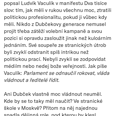
popsal Ludvík Vaculík v manifestu Dva tisíce
slov: tím, jak měli v rukou všechnu moc, ztratili
politickou profesionalitu, pokud ji vůbec kdy
měli. Nikdo z Dubčekovy generace nemusel
projít třeba zátěží volební kampaně a svou
pozici si opravdu zasloužit jinak než kuloárním
jednáním. Své soupeře ze stranických útrob
byli zvyklí odstranit spíš intrikou než
politickou prací. Nebyli zvyklí se zodpovídat
médiím nebo nedej bože veřejnosti. Jak píše
Vaculík:
Parlament se odnaučil rokovat, vláda
vládnout a ředitelé řídit.
Ani Dubček vlastně moc vládnout neuměl.
Kde by se to taky měl naučit? Ve stranické
škole v Moskvě? Přitom na něj najednou
spadla dějinná role, pod kterou by klesl