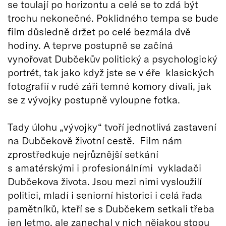
se toulají po horizontu a celé se to zdá být
trochu nekonečné. Poklidného tempa se bude
film důsledně držet po celé bezmála dvě
hodiny. A teprve postupně se začíná
vynořovat Dubčekův politický a psychologický
portrét, tak jako když jste se v éře klasických
fotografií v rudé záři temné komory dívali, jak
se z vývojky postupně vyloupne fotka.
Tady úlohu „vývojky“ tvoří jednotlivá zastavení
na Dubčekově životní cestě. Film nám
zprostředkuje nejrůznější setkání
s amatérskými i profesionálními vykladači
Dubčekova života. Jsou mezi nimi vysloužilí
politici, mladí i seniorní historici i celá řada
pamětníků, kteří se s Dubčekem setkali třeba
jen letmo, ale zanechal v nich nějakou stopu