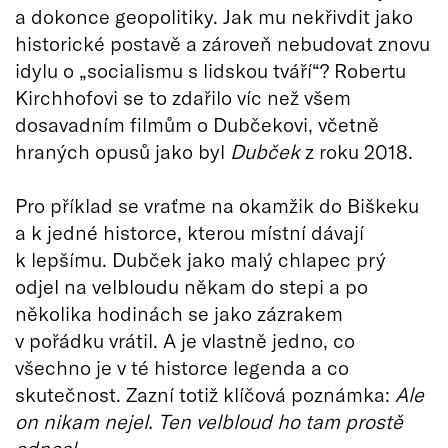
a dokonce geopolitiky. Jak mu nekřivdit jako
historické postavě a zároveň nebudovat znovu
idylu o „socialismu s lidskou tváří“? Robertu
Kirchhofovi se to zdařilo víc než všem
dosavadním filmům o Dubčekovi, včetně
hraných opusů jako byl
Dubček
z roku 2018.
Pro příklad se vraťme na okamžik do Biškeku
a k jedné historce, kterou místní dávají
k lepšímu. Dubček jako malý chlapec prý
odjel na velbloudu někam do stepi a po
několika hodinách se jako zázrakem
v pořádku vrátil. A je vlastně jedno, co
všechno je v té historce legenda a co
skutečnost. Zazní totiž klíčová poznámka:
Ale
on nikam nejel. Ten velbloud ho tam prostě