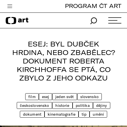
PROGRAM ČT ART
Česká televize
Zpravodajství
Sport
ESEJ: BYL DUBČEK
iVysílání
HRDINA, NEBO ZBABĚLEC?
DOKUMENT ROBERTA
TV program
KIRCHHOFFA SE PTÁ, CO
Pro děti
ZBYLO Z JEHO ODKAZU
edu
Vše o ČT
film
esej
jeden svět
slovensko
československo
historie
politika
dějiny
dokument
kinematografie
tip
umění