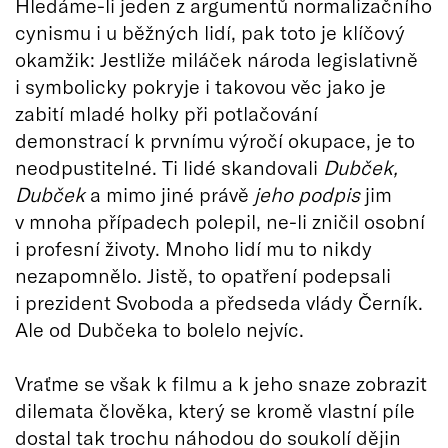
Hledáme-li jeden z argumentů normalizačního
cynismu i u běžných lidí, pak toto je klíčový
okamžik: Jestliže miláček národa legislativně
i symbolicky pokryje i takovou věc jako je
zabití mladé holky při potlačování
demonstrací k prvnímu výročí okupace, je to
neodpustitelné. Ti lidé skandovali
Dubček,
Dubček
a mimo jiné právě
jeho podpis
jim
v mnoha případech polepil, ne-li zničil osobní
i profesní životy. Mnoho lidí mu to nikdy
nezapomnělo. Jistě, to opatření podepsali
i prezident Svoboda a předseda vlády Černík.
Ale od Dubčeka to bolelo nejvíc.
Vraťme se však k filmu a k jeho snaze zobrazit
dilemata člověka, který se kromě vlastní píle
dostal tak trochu náhodou do soukolí dějin