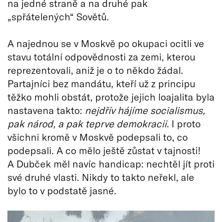
na jedné straně a na druhé pak
„spřátelených“ Sovětů.
A najednou se v Moskvě po okupaci ocitli ve
stavu totální odpovědnosti za zemi, kterou
reprezentovali, aniž je o to někdo žádal.
Partajníci bez mandátu, kteří už z principu
těžko mohli obstát, protože jejich loajalita byla
nastavena takto:
nejdřív hájíme socialismus,
pak národ, a pak teprve demokracii.
I proto
všichni kromě v Moskvě podepsali to, co
podepsali. A co mělo ještě zůstat v tajnosti!
A Dubček měl navíc handicap: nechtěl jít proti
své druhé vlasti. Nikdy to takto neřekl, ale
bylo to v podstatě jasné.