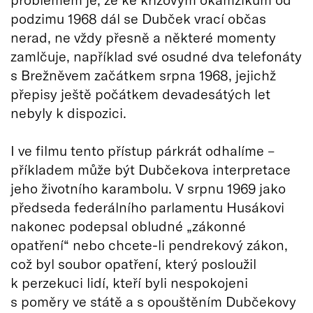
podzimu 1968 dál se Dubček vrací občas
nerad, ne vždy přesně a některé momenty
zamlčuje, například své osudné dva telefonáty
s Brežněvem začátkem srpna 1968, jejichž
přepisy ještě počátkem devadesátých let
nebyly k dispozici.
I ve filmu tento přístup párkrát odhalíme –
příkladem může být Dubčekova interpretace
jeho životního karambolu. V srpnu 1969 jako
předseda federálního parlamentu Husákovi
nakonec podepsal obludné „zákonné
opatření“ nebo chcete-li pendrekový zákon,
což byl soubor opatření, který posloužil
k perzekuci lidí, kteří byli nespokojeni
s poměry ve státě a s opouštěním Dubčekovy