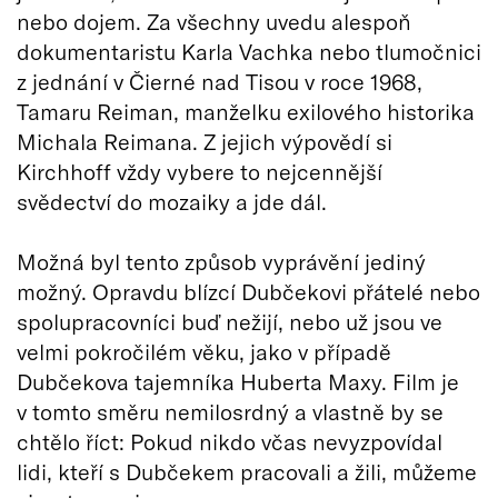
nebo dojem. Za všechny uvedu alespoň
dokumentaristu Karla Vachka nebo tlumočnici
z jednání v Čierné nad Tisou v roce 1968,
Tamaru Reiman, manželku exilového historika
Michala Reimana. Z jejich výpovědí si
Kirchhoff vždy vybere to nejcennější
svědectví do mozaiky a jde dál.
Možná byl tento způsob vyprávění jediný
možný. Opravdu blízcí Dubčekovi přátelé nebo
spolupracovníci buď nežijí, nebo už jsou ve
velmi pokročilém věku, jako v případě
Dubčekova tajemníka Huberta Maxy. Film je
v tomto směru nemilosrdný a vlastně by se
chtělo říct: Pokud nikdo včas nevyzpovídal
lidi, kteří s Dubčekem pracovali a žili, můžeme