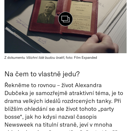
Z dokumentu
Všichni lidé budou bratři
, foto: Film Expanded
Na čem to vlastně jedu?
Řekněme to rovnou – život Alexandra
Dubčeka je samozřejmě atraktivní téma, je to
drama velkých ideálů rozdrcených tanky. Při
bližším ohledání se ale život tohoto „party
bosse“, jak ho kdysi nazval časopis
Newsweek na titulní straně, jeví v mnoha