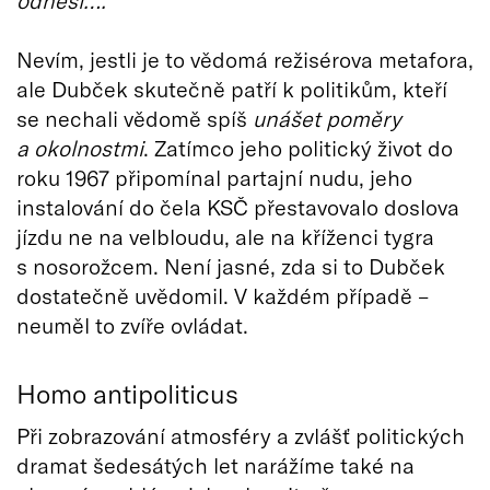
odnesl….
Nevím, jestli je to vědomá režisérova metafora,
ale Dubček skutečně patří k politikům, kteří
se nechali vědomě spíš
unášet poměry
a okolnostmi
. Zatímco jeho politický život do
roku 1967 připomínal partajní nudu, jeho
instalování do čela KSČ přestavovalo doslova
jízdu ne na velbloudu, ale na kříženci tygra
s nosorožcem. Není jasné, zda si to Dubček
dostatečně uvědomil. V každém případě –
neuměl to zvíře ovládat.
Homo antipoliticus
Při zobrazování atmosféry a zvlášť politických
dramat šedesátých let narážíme také na