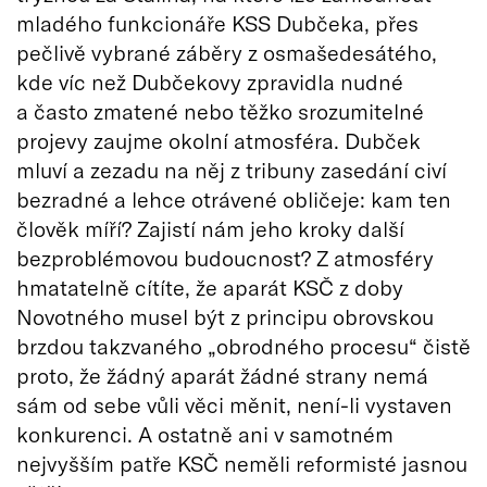
mladého funkcionáře KSS Dubčeka, přes
pečlivě vybrané záběry z osmašedesátého,
kde víc než Dubčekovy zpravidla nudné
a často zmatené nebo těžko srozumitelné
projevy zaujme okolní atmosféra. Dubček
mluví a zezadu na něj z tribuny zasedání civí
bezradné a lehce otrávené obličeje: kam ten
člověk míří? Zajistí nám jeho kroky další
bezproblémovou budoucnost? Z atmosféry
hmatatelně cítíte, že aparát KSČ z doby
Novotného musel být z principu obrovskou
brzdou takzvaného „obrodného procesu“ čistě
proto, že žádný aparát žádné strany nemá
sám od sebe vůli věci měnit, není-li vystaven
konkurenci. A ostatně ani v samotném
nejvyšším patře KSČ neměli reformisté jasnou