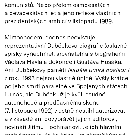
komunistů. Nebo přelom osmdesátých
a devadesátých let a jeho reflexe vlastních
prezidentských ambicí v listopadu 1989.
Mimochodem, dodnes neexistuje
reprezentativní Dubčekova biografie (oslavné
spisky vynechme), srovnatelná s biografiemi
Václava Havla a dokonce i Gustáva Husáka.
Ani Dubčekovy paměti
Naděje umírá poslední
z roku 1993 nejsou vlastně úplné. Vyšly krátce
po jeho smrti paralelně ve Spojených státech
i u nás, ale Dubček už je kvůli osudné
autonehodě a předčasnému skonu
(7. listopadu 1992) vlastně nestihl autorizovat
a v zásadě ani dovyprávět jejich editorovi,
novináři Jiřímu Hochmanovi. Jejich hlavním
problémem je, že ke krizovým okamžikům od