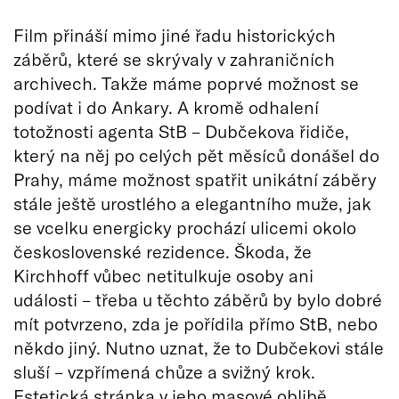
Film přináší mimo jiné řadu historických
záběrů, které se skrývaly v zahraničních
archivech. Takže máme poprvé možnost se
podívat i do Ankary. A kromě odhalení
totožnosti agenta StB – Dubčekova řidiče,
který na něj po celých pět měsíců donášel do
Prahy, máme možnost spatřit unikátní záběry
stále ještě urostlého a elegantního muže, jak
se vcelku energicky prochází ulicemi okolo
československé rezidence. Škoda, že
Kirchhoff vůbec netitulkuje osoby ani
události – třeba u těchto záběrů by bylo dobré
mít potvrzeno, zda je pořídila přímo StB, nebo
někdo jiný. Nutno uznat, že to Dubčekovi stále
sluší – vzpřímená chůze a svižný krok.
Estetická stránka v jeho masové oblibě