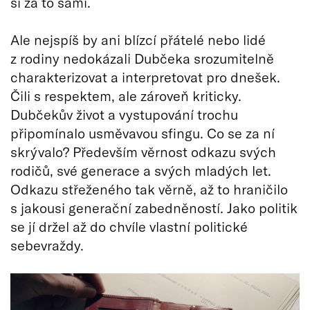
si za to sami.
Ale nejspíš by ani blízcí přátelé nebo lidé
z rodiny nedokázali Dubčeka srozumitelně
charakterizovat a interpretovat pro dnešek.
Čili s respektem, ale zároveň kriticky.
Dubčekův život a vystupování trochu
připomínalo usměvavou sfingu. Co se za ní
skrývalo? Především věrnost odkazu svých
rodičů, své generace a svých mladých let.
Odkazu střeženého tak věrně, až to hraničilo
s jakousi generační zabedněností. Jako politik
se jí držel až do chvíle vlastní politické
sebevraždy.