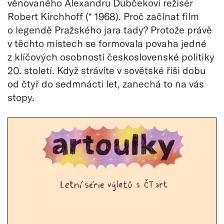
věnovaného Alexandru Dubčekovi režisér
Robert Kirchhoff (* 1968). Proč začínat film
o legendě Pražského jara tady? Protože právě
v těchto místech se formovala povaha jedné
z klíčových osobností československé politiky
20. století. Když strávíte v sovětské říši dobu
od čtyř do sedmnácti let, zanechá to na vás
stopy.