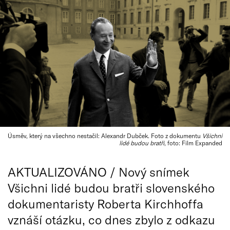
Úsměv, který na všechno nestačil: Alexandr Dubček. Foto z dokumentu
Všichni
lidé budou bratři
, foto: Film Expanded
AKTUALIZOVÁNO / Nový snímek
Všichni lidé budou bratři slovenského
dokumentaristy Roberta Kirchhoffa
vznáší otázku, co dnes zbylo z odkazu