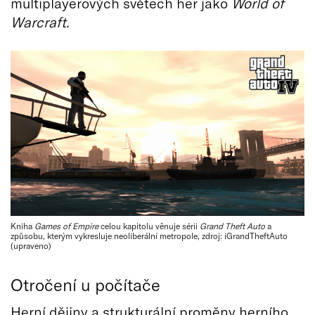
multiplayerových světech her jako
World of
Warcraft
.
Kniha
Games of Empire
celou kapitolu věnuje sérii
Grand Theft Auto
a
způsobu, kterým vykresluje neoliberální metropole, zdroj: iGrandTheftAuto
(upraveno)
Otročení u počítače
Herní dějiny a strukturální proměny herního