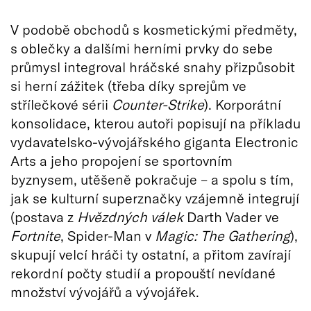
V podobě obchodů s kosmetickými předměty,
s oblečky a dalšími herními prvky do sebe
průmysl integroval hráčské snahy přizpůsobit
si herní zážitek (třeba díky sprejům ve
střílečkové sérii
Counter-Strike
). Korporátní
konsolidace, kterou autoři popisují na příkladu
vydavatelsko-vývojářského giganta Electronic
Arts a jeho propojení se sportovním
byznysem, utěšeně pokračuje – a spolu s tím,
jak se kulturní superznačky vzájemně integrují
(postava z
Hvězdných válek
Darth Vader ve
Fortnite
, Spider-Man v
Magic: The Gathering
),
skupují velcí hráči ty ostatní, a přitom zavírají
rekordní počty studií a propouští nevídané
množství vývojářů a vývojářek.