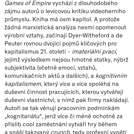
Games of Empire
vychází z dlouhodobého
zájmu autorů o levicovou kritiku videoherního
průmyslu. Kniha má osm kapitol. A protože
žádná marxistická analýza nesmí opomenout
výrobní vztahy, začínají Dyer-Witheford a de
Peuter rovnou dvojicí pojmů klíčových pro
kapitalismus 21. století –
imateriální prací
,
jejímž výsledkem nejsou hmotné statky, nýbrž
subjektivita (včetně emocí, vztahů,
komunikačních aktů a dalších), a
kognitivním
kapitalismem
, který více a více spoléhá na
duševní činnost pracujících, kterou vytvářejí
duševní vlastnictví, s nímž pak firmy nakládají.
Autoři se tak věnují pracovním podmínkám
„kognitariátu“, jenž více či méně ochotně za
příslib cool zaměstnání vytváří hry během
a snáší takzvaný
crunch
, tedy profesní vypětí