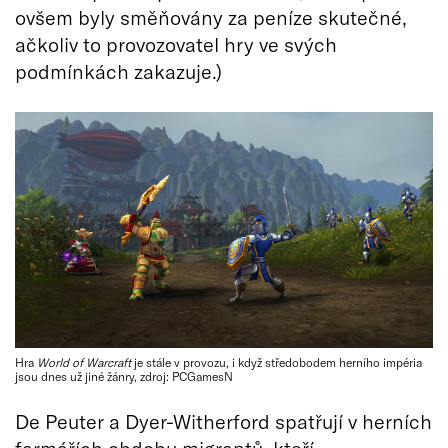
ovšem byly směňovány za peníze skutečné,
ačkoliv to provozovatel hry ve svých
podmínkách zakazuje.)
Hra
World of Warcraft
je stále v provozu, i když středobodem herního impéria
jsou dnes už jiné žánry, zdroj: PCGamesN
De Peuter a Dyer-Witherford spatřují v herních
farmářích obdobu migrantů, kteří