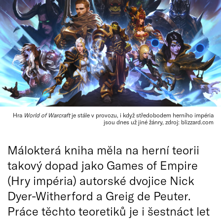
Hra
World of Warcraft
je stále v provozu, i když středobodem herního impéria
jsou dnes už jiné žánry, zdroj: blizzard.com
Málokterá kniha měla na herní teorii
takový dopad jako Games of Empire
(Hry impéria) autorské dvojice Nick
Dyer-Witherford a Greig de Peuter.
Práce těchto teoretiků je i šestnáct let