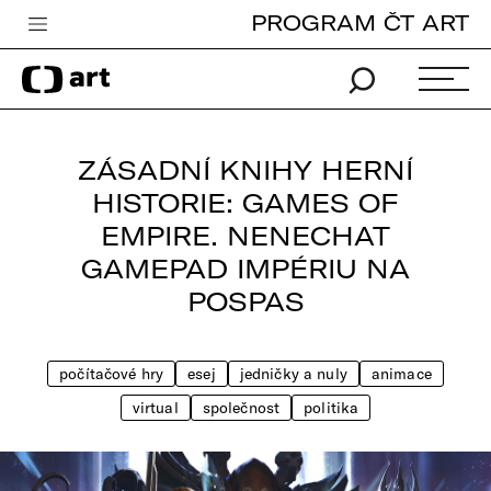
PROGRAM ČT ART
Česká televize
Zpravodajství
Sport
ZÁSADNÍ KNIHY HERNÍ
iVysílání
HISTORIE: GAMES OF
EMPIRE. NENECHAT
TV program
GAMEPAD IMPÉRIU NA
Pro děti
POSPAS
edu
Vše o ČT
počítačové hry
esej
jedničky a nuly
animace
virtual
společnost
politika