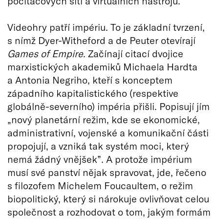
počítačových sítí a virtuálních nástrojů.”
Videohry patří impériu. To je základní tvrzení,
s nímž Dyer-Witheford a de Peuter otevírají
Games of Empire
. Začínají citací dvojice
marxistických akademiků Michaela Hardta
a Antonia Negriho, kteří s konceptem
západního kapitalistického (respektive
globálně-severního) impéria přišli. Popisují jím
„nový planetární režim, kde se ekonomické,
administrativní, vojenské a komunikační části
propojují, a vzniká tak systém moci, který
nemá žádný vnějšek”. A protože impérium
musí své panství nějak spravovat, jde, řečeno
s filozofem Michelem Foucaultem, o režim
biopolitický, který si nárokuje ovlivňovat celou
společnost a rozhodovat o tom, jakým formám