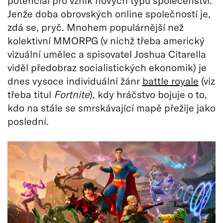
potenciál pro vznik nových typů společenství.
Jenže doba obrovských online společností je,
zdá se, pryč. Mnohem populárnější než
kolektivní MMORPG (v nichž třeba americký
vizuální umělec a spisovatel Joshua Citarella
viděl předobraz socialistických ekonomik) je
dnes vysoce individuální žánr
battle royale
(viz
třeba titul
Fortnite
), kdy hráčstvo bojuje o to,
kdo na stále se smrskávající mapě přežije jako
poslední.