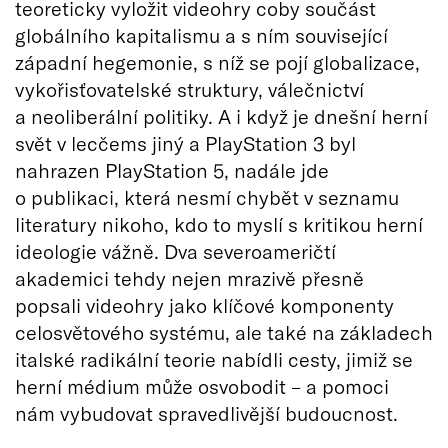
teoreticky vyložit videohry coby součást
globálního kapitalismu a s ním související
západní hegemonie, s níž se pojí globalizace,
vykořisťovatelské struktury, válečnictví
a neoliberální politiky. A i když je dnešní herní
svět v lecčems jiný a PlayStation 3 byl
nahrazen PlayStation 5, nadále jde
o publikaci, která nesmí chybět v seznamu
literatury nikoho, kdo to myslí s kritikou herní
ideologie vážně. Dva severoameričtí
akademici tehdy nejen mrazivě přesně
popsali videohry jako klíčové komponenty
celosvětového systému, ale také na základech
italské radikální teorie nabídli cesty, jimiž se
herní médium může osvobodit – a pomoci
nám vybudovat spravedlivější budoucnost.