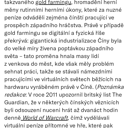
takzvaného
gold farmingu
, hromadění herní
měny rutinními herními úkony, které za nuzné
peníze odváděli zejména čínští pracující ve
prospěch západního hráčstva. Právě v případě
gold farmingu se digitální a fyzická říše
překrývá: gigantická industrializace Číny byla
do velké míry živena poptávkou západního
světa – tato proměna hnala masy lidí
z venkova do měst, kde však měly problém
sehnat práci, takže se stávali námezdními
pracujícími ve virtuálních světech běžících na
hardwaru vyráběném právě v Číně. (
Poznámka
redakce
: V roce 2011 upozornil britský list The
Guardian, že v některých čínských věznicích
byli odsouzení nuceni hrát až dvanáct hodin
denně
World of Warcraft
, čímž vydělávali
virtuální peníze přítomné ve hře, které pak