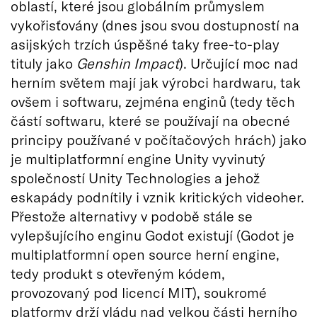
oblastí, které jsou globálním průmyslem
vykořisťovány (dnes jsou svou dostupností na
asijských trzích úspěšné taky free-to-play
tituly jako
Genshin Impact
). Určující moc nad
herním světem mají jak výrobci hardwaru, tak
ovšem i softwaru, zejména enginů (tedy těch
částí softwaru, které se používají na obecné
principy používané v počítačových hrách) jako
je multiplatformní engine Unity vyvinutý
společností Unity Technologies a jehož
eskapády podnítily i vznik kritických videoher.
Přestože alternativy v podobě stále se
vylepšujícího enginu Godot existují (Godot je
multiplatformní open source herní engine,
tedy produkt s otevřeným kódem,
provozovaný pod licencí MIT), soukromé
platformy drží vládu nad velkou části herního