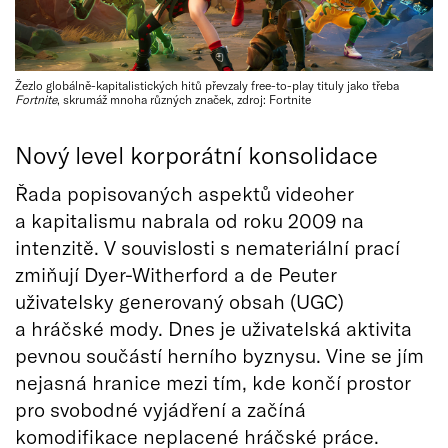
Žezlo globálně-kapitalistických hitů převzaly free-to-play tituly jako třeba
Fortnite
, skrumáž mnoha různých značek, zdroj: Fortnite
Nový level korporátní konsolidace
Řada popisovaných aspektů videoher
a kapitalismu nabrala od roku 2009 na
intenzitě. V souvislosti s nemateriální prací
zmiňují Dyer-Witherford a de Peuter
uživatelsky generovaný obsah (UGC)
a hráčské mody. Dnes je uživatelská aktivita
pevnou součástí herního byznysu. Vine se jím
nejasná hranice mezi tím, kde končí prostor
pro svobodné vyjádření a začíná
komodifikace neplacené hráčské práce.