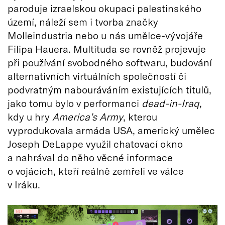
paroduje izraelskou okupaci palestinského
území, náleží sem i tvorba značky
Molleindustria nebo u nás umělce-vývojáře
Filipa Hauera. Multituda se rovněž projevuje
při používání svobodného softwaru, budování
alternativních virtuálních společností či
podvratným nabouráváním existujících titulů,
jako tomu bylo v performanci
dead-in-Iraq
,
kdy u hry
America’s Army
, kterou
vyprodukovala armáda USA, americký umělec
Joseph DeLappe využil chatovací okno
a nahrával do něho věcné informace
o vojácích, kteří reálně zemřeli ve válce
v Iráku.