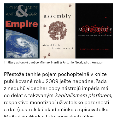
Tři tituly autorské dvojice Michael Hardt & Antonio Negri, zdroj: Amazon
Přestože tenhle pojem pochopitelně v knize
publikované roku 2009 ještě nepadne, řada
z neduhů videoher coby nástrojů impéria má
co dělat s takzvaným
kapitalismem platforem
,
respektive monetizací uživatelské pozornosti
a dat (australská akademička a spisovatelka
McKenzie Wark
v této souvislosti mluví