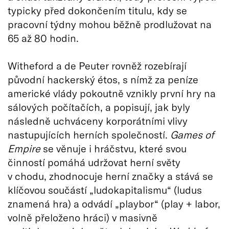
typicky před dokončením titulu, kdy se
pracovní týdny mohou běžně prodlužovat na
65 až 80 hodin.
Witheford a de Peuter rovněž rozebírají
původní hackerský étos, s nímž za peníze
americké vlády pokoutně vznikly první hry na
sálových počítačích, a popisují, jak byly
následně uchváceny korporátními vlivy
nastupujících herních společností.
Games of
Empire
se věnuje i hráčstvu, které svou
činností pomáhá udržovat herní světy
v chodu, zhodnocuje herní značky a stává se
klíčovou součástí „ludokapitalismu“ (ludus
znamená hra) a odvádí „playbor“ (play + labor,
volně přeloženo hráci) v masivně