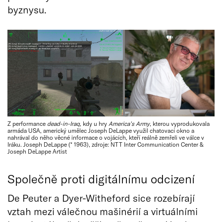
byznysu.
Z performance
dead-in-Iraq
, kdy u hry
America’s Army
, kterou vyprodukovala
armáda USA, americký umělec Joseph DeLappe využil chatovací okno a
nahrával do něho věcné informace o vojácích, kteří reálně zemřeli ve válce v
Iráku. Joseph DeLappe (* 1963), zdroje: NTT Inter Communication Center &
Joseph DeLappe Artist
Společně proti digitálnímu odcizení
De Peuter a Dyer-Witheford sice rozebírají
vztah mezi válečnou mašinérií a virtuálními