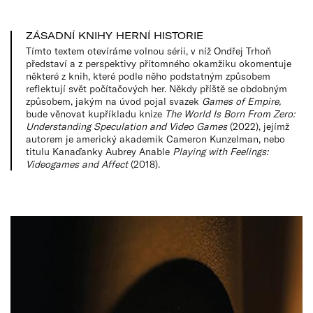
ZÁSADNÍ KNIHY HERNÍ HISTORIE
Tímto textem otevíráme volnou sérii, v níž Ondřej Trhoň
představí a z perspektivy přítomného okamžiku okomentuje
některé z knih, které podle něho podstatným způsobem
reflektují svět počítačových her. Někdy příště se obdobným
způsobem, jakým na úvod pojal svazek
Games of Empire,
bude věnovat kupříkladu knize
The World Is Born From Zero:
Understanding Speculation and Video Games
(2022), jejímž
autorem je americký akademik Cameron Kunzelman, nebo
titulu Kanaďanky Aubrey Anable
Playing with Feelings:
Videogames and Affect
(2018).