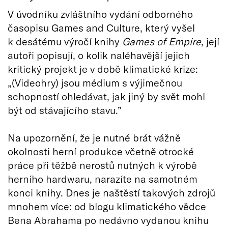
V úvodníku zvláštního vydání odborného
časopisu Games and Culture, který vyšel
k desátému výročí knihy
Games of Empire
, její
autoři popisují, o kolik naléhavější jejich
kritický projekt je v době klimatické krize:
„(Videohry) jsou médium s výjimečnou
schopností ohledávat, jak jiný by svět mohl
být od stávajícího stavu.”
Na upozornění, že je nutné brát vážně
okolnosti herní produkce včetně otrocké
práce při těžbě nerostů nutných k výrobě
herního hardwaru, narazíte na samotném
konci knihy. Dnes je naštěstí takových zdrojů
mnohem více: od blogu klimatického vědce
Bena Abrahama po nedávno vydanou knihu