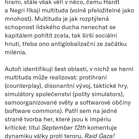
hrami, stále však věří v něco, čemu Hardt
a Negri říkají multituda (volně přeložitelné jako
mnohost). Multituda je jak rozptýlená
schopnost lidského ducha nenechat se
kapitálem pohltit zcela, tak širší sociální
hnutí, třeba ono antiglobalizační ze začátku
milénia.
Autoři identifikují šest oblastí, v nichž se herní
multituda může realizovat: protihraní
(counterplay), disonantní vývoj, taktické hry,
simulátory společenství (polity simulators),
samoorganizované světy a softwarové občiny
(software commons). Patří sem na jedné
straně tvorba her, které jsou k impériu
kritické: titul
September 12th
komentuje
dynamiku války proti teroru,
Raid Gaza!