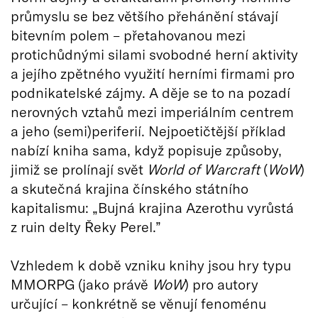
průmyslu se bez většího přehánění stávají
bitevním polem – přetahovanou mezi
protichůdnými silami svobodné herní aktivity
a jejího zpětného využití herními firmami pro
podnikatelské zájmy. A děje se to na pozadí
nerovných vztahů mezi imperiálním centrem
a jeho (semi)periferií. Nejpoetičtější příklad
nabízí kniha sama, když popisuje způsoby,
jimiž se prolínají svět
World of Warcraft
(
WoW
)
a skutečná krajina čínského státního
kapitalismu: „Bujná krajina Azerothu vyrůstá
z ruin delty Řeky Perel.”
Vzhledem k době vzniku knihy jsou hry typu
MMORPG (jako právě
WoW
) pro autory
určující – konkrétně se věnují fenoménu