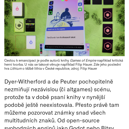
Cestou k emancipaci je podle autorů knihy
Games of Empire
například kritická
herní tvorba. U nás se takové věnuje například Filip Hauer. Zde jeho poslední
hra
Lithium
o těžbě lithia v České republice, zdroj: Filip Hauer
Dyer-Witherford a de Peuter pochopitelně
nezmiňují nezávislou (či altgames) scénu,
protože ta v době psaní knihy v nynější
podobě ještě neexistovala. Přesto právě tam
můžeme pozorovat známky snad všech
multitudních znaků. Od open-source
svobodných enginů jako Godot nebo Bitsy