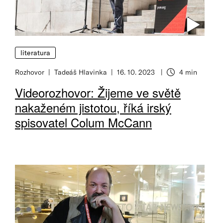
literatura
Rozhovor
Tadeáš Hlavinka
16. 10. 2023
4 min
Doba čtení
Videorozhovor: Žijeme ve světě
nakaženém jistotou, říká irský
spisovatel Colum McCann