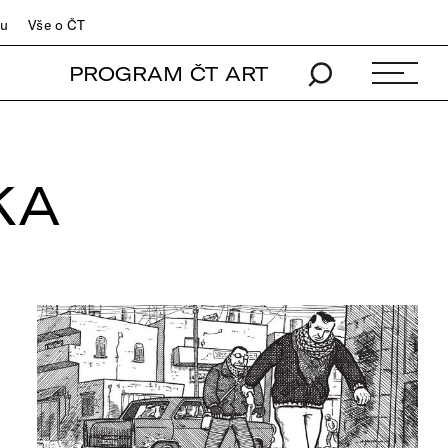
du
Vše o ČT
PROGRAM ČT ART
KA