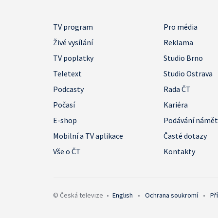
TV program
Pro média
Živé vysílání
Reklama
TV poplatky
Studio Brno
Teletext
Studio Ostrava
Podcasty
Rada ČT
Počasí
Kariéra
E-shop
Podávání námě
Mobilní a TV aplikace
Časté dotazy
Vše o ČT
Kontakty
© Česká televize
•
English
•
Ochrana soukromí
•
Př