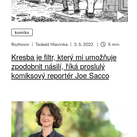
komiks
Rozhovor
Tadeáš Hlavinka
3. 5. 2022
5 min
Kresba je filtr, který mi umožňuje
zpodobnit násilí, říká proslulý
komiksový reportér Joe Sacco