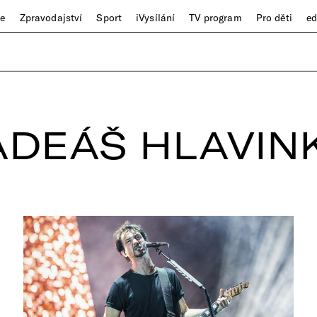
ze
Zpravodajství
Sport
iVysílání
TV program
Pro děti
e
ADEÁŠ HLAVIN