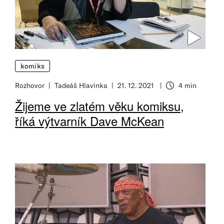
komiks
Rozhovor
Tadeáš Hlavinka
21. 12. 2021
4 min
Doba čtení
Žijeme ve zlatém věku komiksu,
říká výtvarník Dave McKean