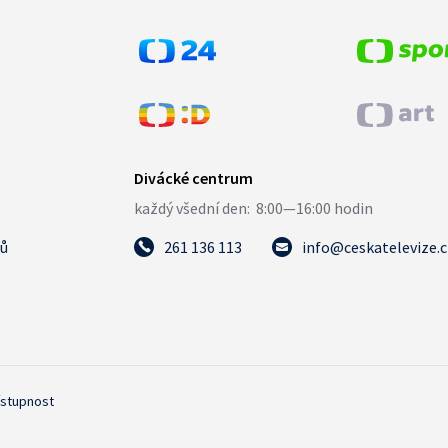
tů
261 136 113
info@ceskatelevize.
ístupnost