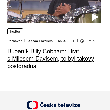
hudba
Rozhovor
Tadeáš Hlavinka
13. 9. 2021
1 min
Doba čtení
Bubeník Billy Cobham: Hrát
s Milesem Davisem, to byl takový
postgraduál