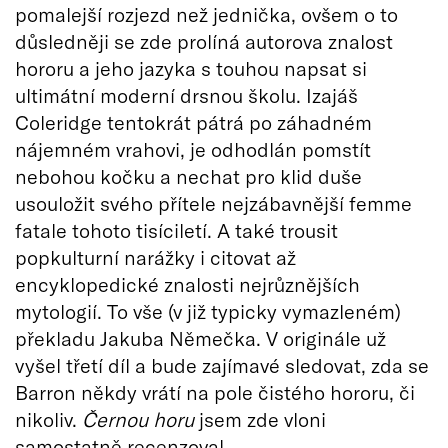
pomalejší rozjezd než jednička, ovšem o to
důsledněji se zde prolíná autorova znalost
hororu a jeho jazyka s touhou napsat si
ultimátní moderní drsnou školu. Izajáš
Coleridge tentokrát pátrá po záhadném
nájemném vrahovi, je odhodlán pomstít
nebohou kočku a nechat pro klid duše
usouložit svého přítele nejzábavnější femme
fatale tohoto tisíciletí. A také trousit
popkulturní narážky i citovat až
encyklopedické znalosti nejrůznějších
mytologií. To vše (v již typicky vymazleném)
překladu Jakuba Němečka. V originále už
vyšel třetí díl a bude zajímavé sledovat, zda se
Barron někdy vrátí na pole čistého hororu, či
nikoliv.
Černou horu
jsem zde vloni
samostatně recenzoval
.