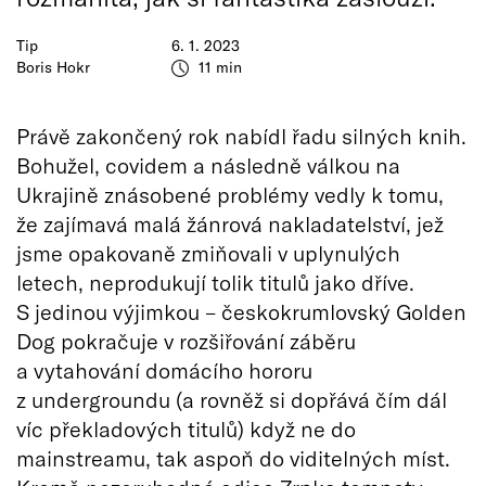
Tip
6. 1. 2023
Boris Hokr
11 min
Právě zakončený rok nabídl řadu silných knih.
Bohužel, covidem a následně válkou na
Ukrajině znásobené problémy vedly k tomu,
že zajímavá malá žánrová nakladatelství, jež
jsme opakovaně zmiňovali v uplynulých
letech, neprodukují tolik titulů jako dříve.
S jedinou výjimkou – českokrumlovský Golden
Dog pokračuje v rozšiřování záběru
a vytahování domácího hororu
z undergroundu (a rovněž si dopřává čím dál
víc překladových titulů) když ne do
mainstreamu, tak aspoň do viditelných míst.