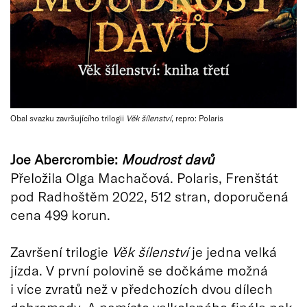
Obal svazku završujícího trilogii
Věk šílenství
, repro: Polaris
Joe Abercrombie:
Moudrost davů
Přeložila Olga Machačová. Polaris, Frenštát
pod Radhoštěm 2022, 512 stran, doporučená
cena 499 korun.
Završení trilogie
Věk šílenství
je jedna velká
jízda. V první polovině se dočkáme možná
i více zvratů než v předchozích dvou dílech
dohromady. A namísto velkolepého finále pak