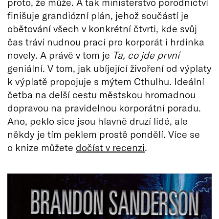
proto, že může. A tak ministerstvo porodnictví
finišuje grandiózní plán, jehož součástí je
obětování všech v konkrétní čtvrti, kde svůj
čas tráví nudnou prací pro korporát i hrdinka
novely. A právě v tom je
Ta, co jde první
geniální. V tom, jak ubíjející živoření od výplaty
k výplatě propojuje s mýtem Cthulhu. Ideální
četba na delší cestu městskou hromadnou
dopravou na pravidelnou korporátní poradu.
Ano, peklo sice jsou hlavně druzí lidé, ale
někdy je tím peklem prostě pondělí. Více se
o knize můžete
dočíst v recenzi
.