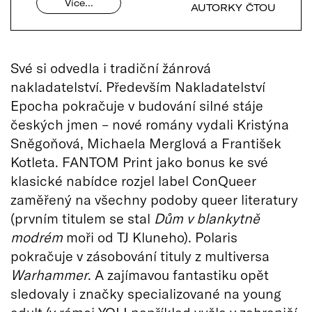
Více…
AUTORKY ČTOU
Své si odvedla i tradiční žánrová
nakladatelství. Především Nakladatelství
Epocha pokračuje v budování silné stáje
českých jmen – nové romány vydali Kristýna
Sněgoňová, Michaela Merglová a František
Kotleta. FANTOM Print jako bonus ke své
klasické nabídce rozjel label ConQueer
zaměřený na všechny podoby queer literatury
(prvním titulem se stal
Dům v blankytně
modrém
moři od TJ Kluneho). Polaris
pokračuje v zásobování tituly z multiversa
Warhammer
. A zajímavou fantastiku opět
sledovaly i značky specializované na young