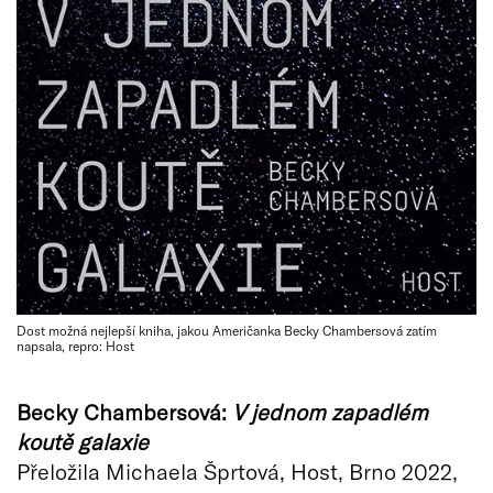
Dost možná nejlepší kniha, jakou Američanka Becky Chambersová zatím
napsala, repro: Host
Becky Chambersová:
V jednom zapadlém
koutě galaxie
Přeložila Michaela Šprtová, Host, Brno 2022,