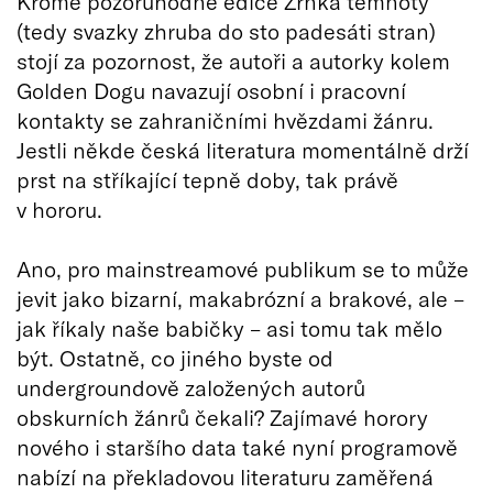
Kromě pozoruhodné edice Zrnka temnoty
(tedy svazky zhruba do sto padesáti stran)
stojí za pozornost, že autoři a autorky kolem
Golden Dogu navazují osobní i pracovní
kontakty se zahraničními hvězdami žánru.
Jestli někde česká literatura momentálně drží
prst na stříkající tepně doby, tak právě
v hororu.
Ano, pro mainstreamové publikum se to může
jevit jako bizarní, makabrózní a brakové, ale –
jak říkaly naše babičky – asi tomu tak mělo
být. Ostatně, co jiného byste od
undergroundově založených autorů
obskurních žánrů čekali? Zajímavé horory
nového i staršího data také nyní programově
nabízí na překladovou literaturu zaměřená