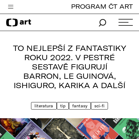
PROGRAM ČT ART
Česká televize
Zpravodajství
Sport
TO NEJLEPŠÍ Z FANTASTIKY
iVysílání
ROKU 2022. V PESTRÉ
SESTAVĚ FIGURUJÍ
TV program
BARRON, LE GUINOVÁ,
Pro děti
ISHIGURO, KARIKA A DALŠÍ
edu
Vše o ČT
literatura
tip
fantasy
sci-fi