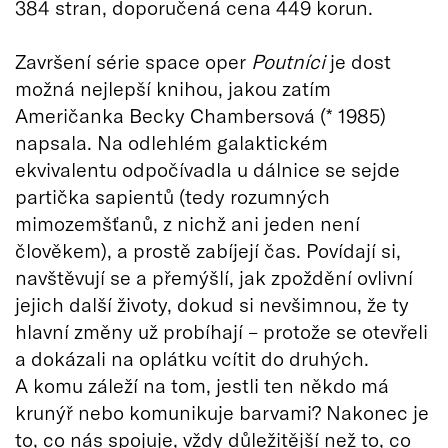
384 stran, doporučená cena 449 korun.
Završení série space oper
Poutníci
je dost
možná nejlepší knihou, jakou zatím
Američanka Becky Chambersová (* 1985)
napsala. Na odlehlém galaktickém
ekvivalentu odpočívadla u dálnice se sejde
partička sapientů (tedy rozumných
mimozemšťanů, z nichž ani jeden není
člověkem), a prostě zabíjejí čas. Povídají si,
navštěvují se a přemýšlí, jak zpoždění ovlivní
jejich další životy, dokud si nevšimnou, že ty
hlavní změny už probíhají – protože se otevřeli
a dokázali na oplátku vcítit do druhých.
A komu záleží na tom, jestli ten někdo má
krunýř nebo komunikuje barvami? Nakonec je
to, co nás spojuje, vždy důležitější než to, co