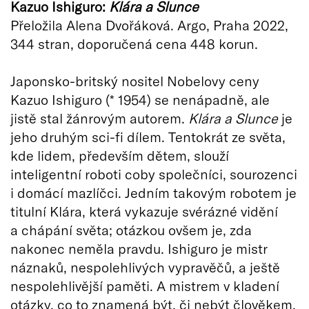
Kazuo Ishiguro:
Klára a Slunce
Přeložila Alena Dvořáková. Argo, Praha 2022,
344 stran, doporučená cena 448 korun.
Japonsko-britský nositel Nobelovy ceny
Kazuo Ishiguro (* 1954) se nenápadně, ale
jistě stal žánrovým autorem.
Klára a Slunce
je
jeho druhým sci-fi dílem. Tentokrát ze světa,
kde lidem, především dětem, slouží
inteligentní roboti coby společníci, sourozenci
i domácí mazlíčci. Jedním takovým robotem je
titulní Klára, která vykazuje svérázné vidění
a chápání světa; otázkou ovšem je, zda
nakonec neměla pravdu. Ishiguro je mistr
náznaků, nespolehlivých vypravěčů, a ještě
nespolehlivější paměti. A mistrem v kladení
otázky, co to znamená být, či nebýt člověkem.