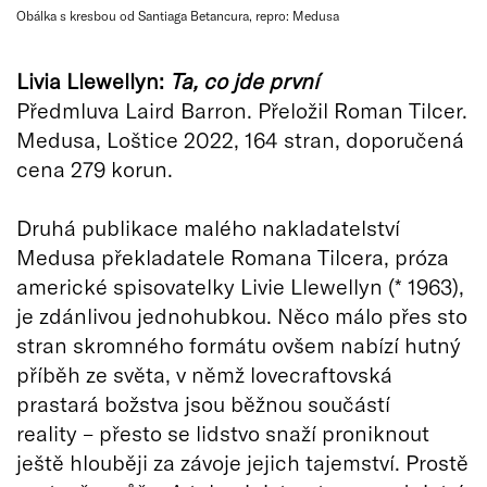
Obálka s kresbou od Santiaga Betancura, repro: Medusa
Livia Llewellyn:
Ta, co jde první
Předmluva Laird Barron. Přeložil Roman Tilcer.
Medusa, Loštice 2022, 164 stran, doporučená
cena 279 korun.
Druhá publikace malého nakladatelství
Medusa překladatele Romana Tilcera, próza
americké spisovatelky Livie Llewellyn (* 1963),
je zdánlivou jednohubkou. Něco málo přes sto
stran skromného formátu ovšem nabízí hutný
příběh ze světa, v němž lovecraftovská
prastará božstva jsou běžnou součástí
reality – přesto se lidstvo snaží proniknout
ještě hlouběji za závoje jejich tajemství. Prostě