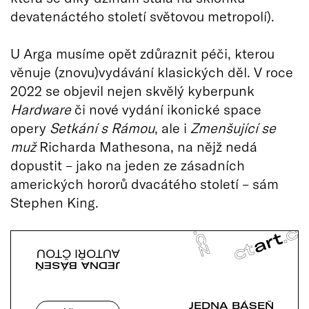
devatenáctého století světovou metropolí).
U Arga musíme opět zdůraznit péči, kterou
věnuje (znovu)vydávání klasických děl. V roce
2022 se objevil nejen skvělý kyberpunk
Hardware
či nové vydání ikonické space
opery
Setkání s Rámou
, ale i
Zmenšující se
muž
Richarda Mathesona, na nějž nedá
dopustit – jako na jeden ze zásadních
amerických hororů dvacátého století – sám
Stephen King.
AUTOŘI ČTOU
JEDNA BÁSEŇ
JEDNA BÁSEŇ