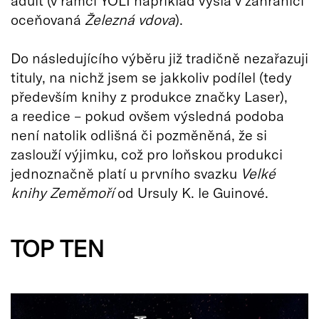
adult (v rámci YOLI například vyšla v zahraničí
oceňovaná
Železná vdova
).
Do následujícího výběru již tradičně nezařazuji
tituly, na nichž jsem se jakkoliv podílel (tedy
především knihy z produkce značky Laser),
a reedice – pokud ovšem výsledná podoba
není natolik odlišná či pozměněná, že si
zaslouží výjimku, což pro loňskou produkci
jednoznačně platí u prvního svazku
Velké
knihy Zeměmoří
od Ursuly K. le Guinové.
TOP TEN