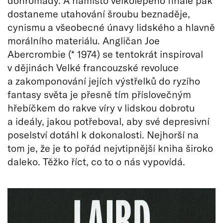
dostaneme utahování šroubu beznaděje,
cynismu a všeobecné únavy lidského a hlavně
morálního materiálu. Angličan Joe
Abercrombie (* 1974) se tentokrát inspiroval
v dějinách Velké francouzské revoluce
a zakomponování jejích výstřelků do ryzího
fantasy světa je přesně tím příslovečným
hřebíčkem do rakve víry v lidskou dobrotu
a ideály, jakou potřeboval, aby své depresivní
poselství dotáhl k dokonalosti. Nejhorší na
tom je, že je to pořád nejvtipnější kniha široko
daleko. Těžko říct, co to o nás vypovídá.