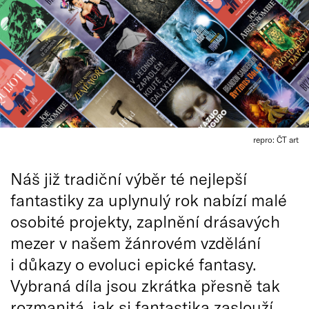
repro: ČT art
Náš již tradiční výběr té nejlepší
fantastiky za uplynulý rok nabízí malé
osobité projekty, zaplnění drásavých
mezer v našem žánrovém vzdělání
i důkazy o evoluci epické fantasy.
Vybraná díla jsou zkrátka přesně tak
rozmanitá, jak si fantastika zaslouží.