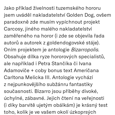
Jako příklad živelnosti tuzemského hororu
jsem uváděl nakladatelství Golden Dog, ovšem
paradoxně zde musím vypíchnout projekt
Carcosy, jiného malého nakladatelství
zaměřeného na horor (i zde se objevila řada
autorů a autorek z goldendogovské stáje).
Oním projektem je antologie
Bizarropolis
.
Obsahuje dílka ryze hororových specialistů,
ale například i Petra Stančíka či Ivana
Adamoviče + coby bonus text Američana
Carltona Melicka III. Antologie vychází
z nejpunkovějšího subžánru fantastiky
současnosti. Bizarro jsou příběhy divoké,
úchylné, zábavné. Jejich čtení na veřejnosti
(i díky barvitě ujetým obálkám) je krásný test
toho, kolik je ve vašem okolí úzkoprsých