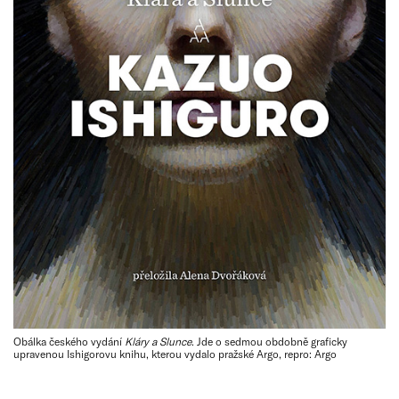
Obálka českého vydání
Kláry a Slunce
. Jde o sedmou obdobně graficky
upravenou Ishigorovu knihu, kterou vydalo pražské Argo, repro: Argo