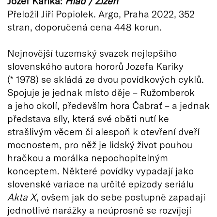
Jozef Karika:
Hlad / Žízeň
Přeložil Jiří Popiolek. Argo, Praha 2022, 352
stran, doporučená cena 448 korun.
Nejnovější tuzemský svazek nejlepšího
slovenského autora hororů Jozefa Kariky
(* 1978) se skládá ze dvou povídkových cyklů.
Spojuje je jednak místo děje – Ružomberok
a jeho okolí, především hora Čabrať – a jednak
představa síly, která své oběti nutí ke
strašlivým věcem či alespoň k otevření dveří
mocnostem, pro něž je lidský život pouhou
hračkou a morálka nepochopitelným
konceptem. Některé povídky vypadají jako
slovenské variace na určité epizody seriálu
Akta X
, ovšem jak do sebe postupně zapadají
jednotlivé narážky a neúprosně se rozvíjejí