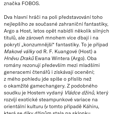
značka FOBOS.
Dva hlavní hráči na poli představování toho
nejlepšího ze současné zahraniční fantastiky,
Argo a Host, letos opět nabídli několik silných
titulů, ale zároveň mnohem více dbají i na
pokrytí „konzumnější“ fantastiky. To je případ
Makové války
od R. F. Kuangové (Host) a
Hněvu Draků
Ewana Wintera (Argo). Oba
romány rezonují především mezi mladšími
generacemi čtenářů i získávají ocenění;
z mého pohledu jde spíše o příslib než
o okamžité gamechangery. Z podobného
soudku je Hostem vydaný
Vládce džinů
, který
rozvíjí exotické steampunkové variace na
orientální kulturu (v tomto případě Káhiru,
která se díky džinům stala na sklonku