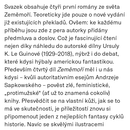
Svazek obsahuje čtyři první romány ze světa
Zeměmoří. Teoreticky jde pouze o nové vydání
již existujících překladů. Ovšem: ke každému
příběhu jsou zde z pera autorky přidány
předmluva a doslov. Což je fascinující čtení
nejen díky náhledu do autorské dílny Ursuly
K. Le Guinové (1929–2018), nýbrž i do debat,
které kdysi hýbaly americkou fantastikou.
Především čtvrtý díl
Zeměmoří
měl i u nás
kdysi – kvůli autoritativním esejům Andrzeje
Sapkowského – pověst zlé, feministické,
„protimužské“ (ať už to znamená cokoliv)
knihy. Přesvědčit se na vlastní kůži, jak se to
má ve skutečnosti, je příležitostí znovu si
připomenout jeden z nejlepších fantasy cyklů
historie. Navíc se skvělými ilustracemi