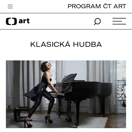
PROGRAM ČT ART
Česká televize
Zpravodajství
Sport
KLASICKÁ HUDBA
iVysílání
TV program
Pro děti
edu
Vše o ČT