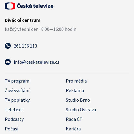
261 136 113
info@ceskatelevize.cz
TV program
Pro média
Živé vysílání
Reklama
TV poplatky
Studio Brno
Teletext
Studio Ostrava
Podcasty
Rada ČT
Počasí
Kariéra