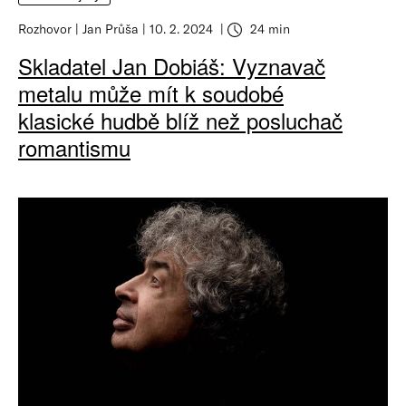
Rozhovor
Jan Průša
10. 2. 2024
24 min
Skladatel Jan Dobiáš: Vyznavač
metalu může mít k soudobé
klasické hudbě blíž než posluchač
romantismu