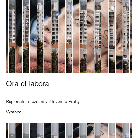
Ora et labora
Regionální muzeum v Jílovém u Prahy
Výstava