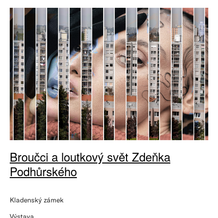
Broučci a loutkový svět Zdeňka
Podhůrského
Kladenský zámek
Výstava