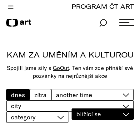
PROGRAM ČT ART
Česká televize
Zpravodajství
Sport
KAM ZA UMĚNÍM A KULTUROU
iVysílání
Spojili jsme síly s
GoOut
. Ten vám zde přináší své
TV program
pozvánky na nejrůznější akce
Pro děti
edu
dnes
zítra
city
Vše o ČT
blížící se
category