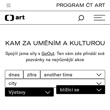
PROGRAM ČT ART
Česká televize
Zpravodajství
Sport
KAM ZA UMĚNÍM A KULTUROU
iVysílání
Spojili jsme síly s
GoOut
. Ten vám zde přináší své
TV program
pozvánky na nejrůznější akce
Pro děti
edu
dnes
zítra
city
Vše o ČT
blížící se
Výstavy