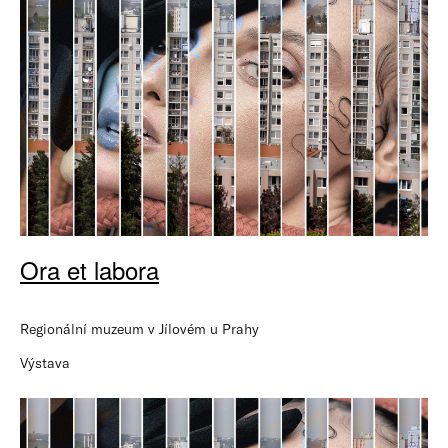
Ora et labora
Regionální muzeum v Jílovém u Prahy
Výstava