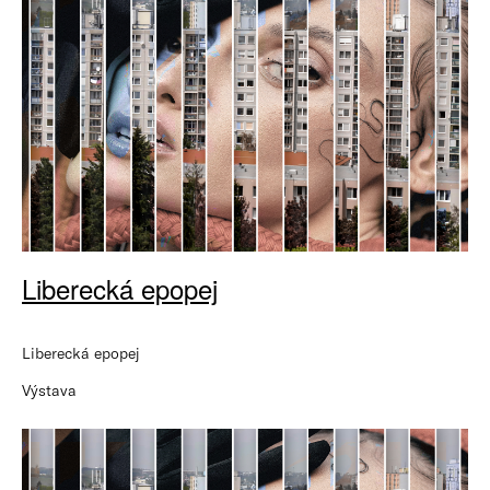
Liberecká epopej
Liberecká epopej
Výstava